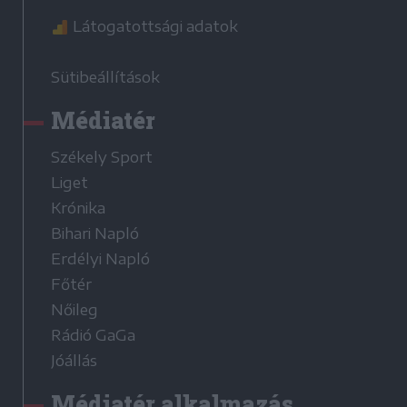
Látogatottsági adatok
Sütibeállítások
Médiatér
Székely Sport
Liget
Krónika
Bihari Napló
Erdélyi Napló
Főtér
Nőileg
Rádió GaGa
Jóállás
Médiatér alkalmazás