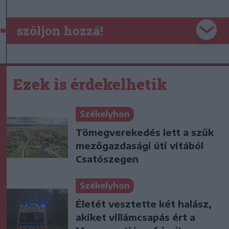
szóljon hozzá!
Ezek is érdekelhetik
Székelyhon
Tömegverekedés lett a szűk
mezőgazdasági úti vitából
Csatószegen
Székelyhon
Életét vesztette két halász,
akiket villámcsapás ért a