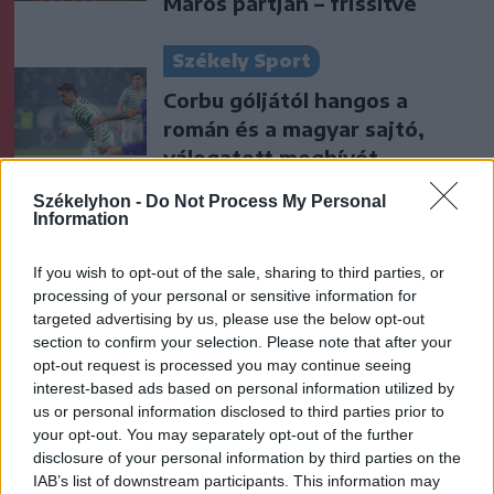
Maros partján – frissítve
Székely Sport
Corbu góljától hangos a
román és a magyar sajtó,
válogatott meghívót
sürgetnek
Székelyhon -
Do Not Process My Personal
Information
Krónika
If you wish to opt-out of the sale, sharing to third parties, or
Büntetőfeljelentést tett
processing of your personal or sensitive information for
Majka ügyvédje a romániai
targeted advertising by us, please use the below opt-out
telefonszámról érkezett
section to confirm your selection. Please note that after your
fenyegetés miatt
opt-out request is processed you may continue seeing
interest-based ads based on personal information utilized by
us or personal information disclosed to third parties prior to
Székely Sport
your opt-out. You may separately opt-out of the further
Nagy pofonba szaladt belé a
disclosure of your personal information by third parties on the
Kolozsvári CFR, kikapott a
IAB’s list of downstream participants. This information may