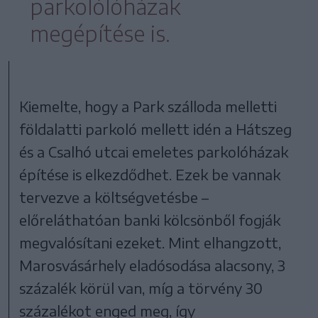
parkolólóházak
megépítése is.
Kiemelte, hogy a Park szálloda melletti
földalatti parkoló mellett idén a Hátszeg
és a Csalhó utcai emeletes parkolóházak
építése is elkezdődhet. Ezek be vannak
tervezve a költségvetésbe –
előreláthatóan banki kölcsönből fogják
megvalósítani ezeket. Mint elhangzott,
Marosvásárhely eladósodása alacsony, 3
százalék körül van, míg a törvény 30
százalékot enged meg, így