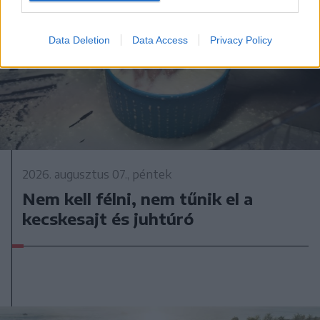
Data Deletion
Data Access
Privacy Policy
2026. augusztus 07., péntek
Nem kell félni, nem tűnik el a
kecskesajt és juhtúró