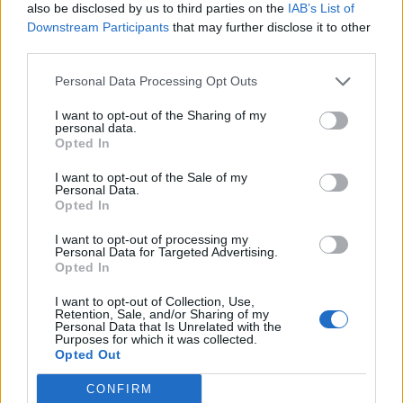
also be disclosed by us to third parties on the
IAB’s List of
Győr és a Loki is
Downstream Participants
that may further disclose it to other
third parties.
Nőileg
Personal Data Processing Opt Outs
Sándor Ella: Na, indíts, s
menjünk!
I want to opt-out of the Sharing of my
personal data.
Opted In
I want to opt-out of the Sale of my
Personal Data.
Opted In
I want to opt-out of processing my
Personal Data for Targeted Advertising.
Opted In
A rovat további cikkei
I want to opt-out of Collection, Use,
Retention, Sale, and/or Sharing of my
Personal Data that Is Unrelated with the
Purposes for which it was collected.
Opted Out
CONFIRM