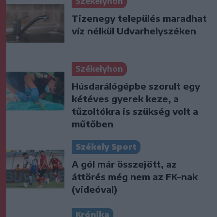
Székelyhon
Tizenegy település maradhat
víz nélkül Udvarhelyszéken
Székelyhon
Húsdarálógépbe szorult egy
kétéves gyerek keze, a
tűzoltókra is szükség volt a
műtőben
Székely Sport
A gól már összejött, az
áttörés még nem az FK-nak
(videóval)
Krónika