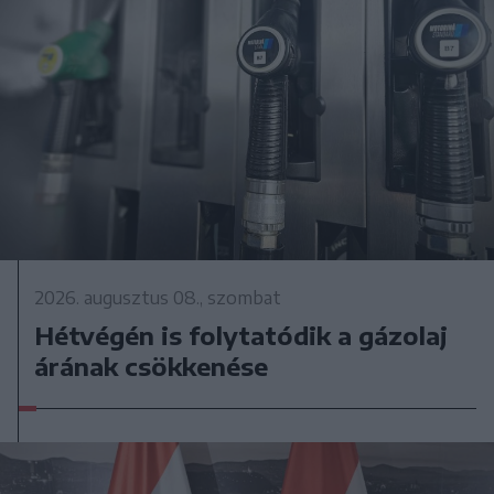
2026. augusztus 08., szombat
Hétvégén is folytatódik a gázolaj
árának csökkenése