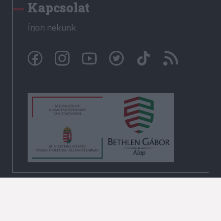
Kapcsolat
Írjon nekünk
© Székelyhon.ro 2009-2026
Minden jog fenntartva!