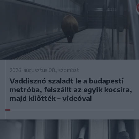
2026. augusztus 08., szombat
Vaddisznó szaladt le a budapesti
metróba, felszállt az egyik kocsira,
majd kilőtték – videóval