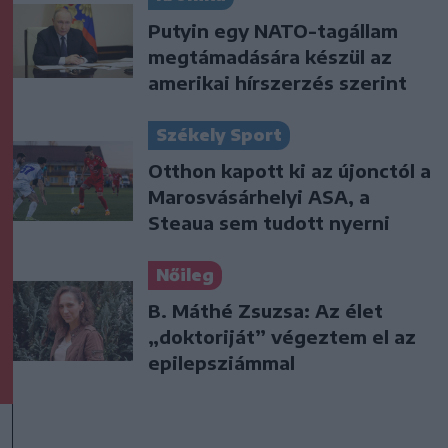
Putyin egy NATO-tagállam
megtámadására készül az
amerikai hírszerzés szerint
Székely Sport
Otthon kapott ki az újonctól a
Marosvásárhelyi ASA, a
Steaua sem tudott nyerni
Nőileg
B. Máthé Zsuzsa: Az élet
„doktoriját” végeztem el az
epilepsziámmal