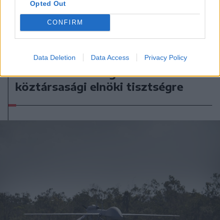
Opted Out
CONFIRM
2026. augusztus 08., szombat
Data Deletion
Data Access
Privacy Policy
Baka András elfogadta a felkérést a
köztársasági elnöki tisztségre