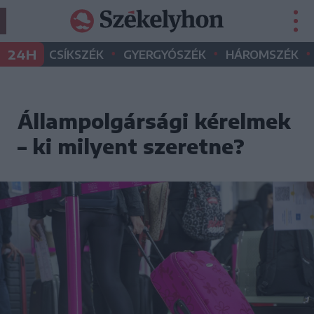
•
•
•
24H
CSÍKSZÉK
GYERGYÓSZÉK
HÁROMSZÉK
Állampolgársági kérelmek
– ki milyent szeretne?