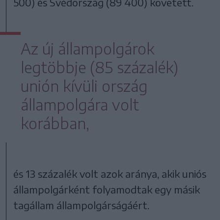
500) és Svédország (89 400) követett.
Az új állampolgárok
legtöbbje (85 százalék)
unión kívüli ország
állampolgára volt
korábban,
és 13 százalék volt azok aránya, akik uniós
állampolgárként folyamodtak egy másik
tagállam állampolgárságáért.