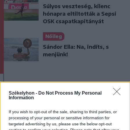
Súlyos veszteség, kilenc
hónapra eltiltották a Sepsi
OSK csapatkapitányát
Nőileg
Sándor Ella: Na, indíts, s
menjünk!
Székelyhon -
Do Not Process My Personal
Information
A rovat további cikkei
If you wish to opt-out of the sale, sharing to third parties, or
processing of your personal or sensitive information for
targeted advertising by us, please use the below opt-out