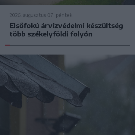
2026. augusztus 07., péntek
Elsőfokú árvízvédelmi készültség
több székelyföldi folyón