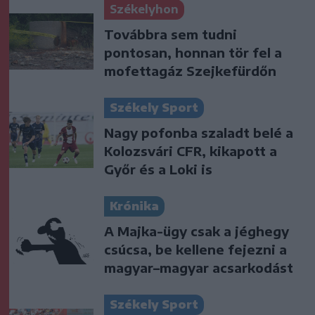
Székelyhon
Továbbra sem tudni
pontosan, honnan tör fel a
mofettagáz Szejkefürdőn
Székely Sport
Nagy pofonba szaladt belé a
Kolozsvári CFR, kikapott a
Győr és a Loki is
Krónika
A Majka-ügy csak a jéghegy
csúcsa, be kellene fejezni a
magyar–magyar acsarkodást
Székely Sport