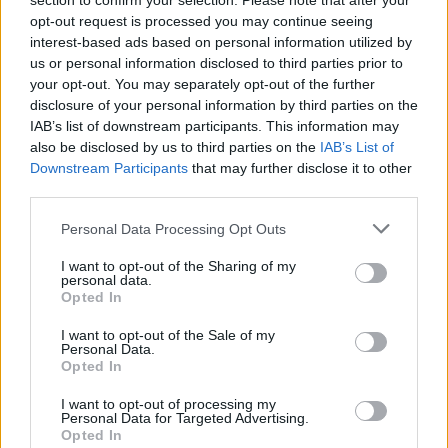
section to confirm your selection. Please note that after your
opt-out request is processed you may continue seeing
interest-based ads based on personal information utilized by
us or personal information disclosed to third parties prior to
your opt-out. You may separately opt-out of the further
disclosure of your personal information by third parties on the
IAB’s list of downstream participants. This information may
also be disclosed by us to third parties on the
IAB’s List of
Downstream Participants
that may further disclose it to other
third parties.
Personal Data Processing Opt Outs
2026. augusztus 07., péntek
I want to opt-out of the Sharing of my
Pénteken is rengett a föld
personal data.
Opted In
Romániában
I want to opt-out of the Sale of my
Personal Data.
Opted In
I want to opt-out of processing my
Personal Data for Targeted Advertising.
Opted In