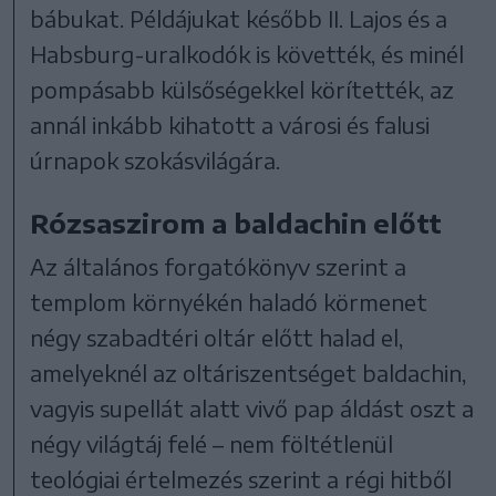
bábukat. Példájukat később II. Lajos és a
Habsburg-uralkodók is követték, és minél
pompásabb külsőségekkel körítették, az
annál inkább kihatott a városi és falusi
úrnapok szokásvilágára.
Rózsaszirom a baldachin előtt
Az általános forgatókönyv szerint a
templom környékén haladó körmenet
négy szabadtéri oltár előtt halad el,
amelyeknél az oltáriszentséget baldachin,
vagyis supellát alatt vivő pap áldást oszt a
négy világtáj felé – nem föltétlenül
teológiai értelmezés szerint a régi hitből