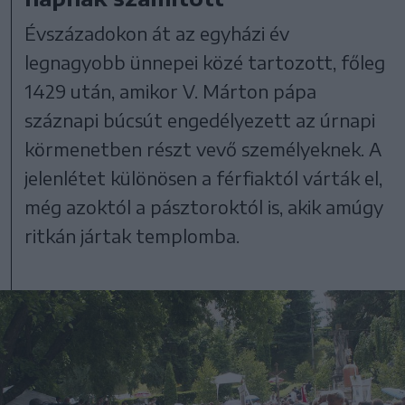
Évszázadokon át az egyházi év
legnagyobb ünnepei közé tartozott, főleg
1429 után, amikor V. Márton pápa
száznapi búcsút engedélyezett az úrnapi
körmenetben részt vevő személyeknek. A
jelenlétet különösen a férfiaktól várták el,
még azoktól a pásztoroktól is, akik amúgy
ritkán jártak templomba.