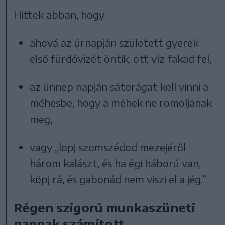
Hittek abban, hogy
ahová az úrnapján született gyerek
első fürdővizét öntik, ott víz fakad fel,
az ünnep napján sátorágat kell vinni a
méhesbe, hogy a méhek ne romoljanak
meg,
vagy „lopj szomszédod mezejéről
három kalászt, és ha égi háború van,
köpj rá, és gabonád nem viszi el a jég.”
Régen szigorú munkaszüneti
napnak számított