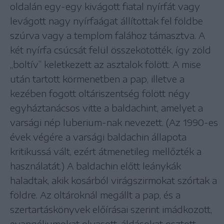
oldalán egy-egy kivágott fiatal nyírfát vagy
levágott nagy nyírfaágat állítottak fel földbe
szúrva vagy a templom falához támasztva. A
két nyírfa csúcsát felül összekötötték, így zöld
„boltív” keletkezett az asztalok fölött. A mise
után tartott körmenetben a pap, illetve a
kezében fogott oltáriszentség fölött négy
egyháztanácsos vitte a baldachint, amelyet a
varsági nép luberium-nak nevezett. (Az 1990-es
évek végére a varsági baldachin állapota
kritikussá vált, ezért átmenetileg mellőzték a
használatát.) A baldachin előtt leánykák
haladtak, akik kosárból virágszirmokat szórtak a
földre. Az oltároknál megállt a pap, és a
szertartáskönyvek előírásai szerint imádkozott,
evangéliumokat olvasott, áldásokat osztott.