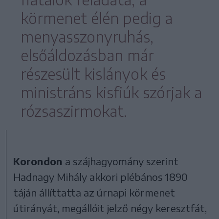
körmenet élén pedig a
menyasszonyruhás,
elsőáldozásban már
részesült kislányok és
ministráns kisfiúk szórjak a
rózsaszirmokat.
Korondon
a szájhagyomány szerint
Hadnagy Mihály akkori plébános 1890
táján állíttatta az úrnapi körmenet
útirányát, megállóit jelző négy keresztfát,