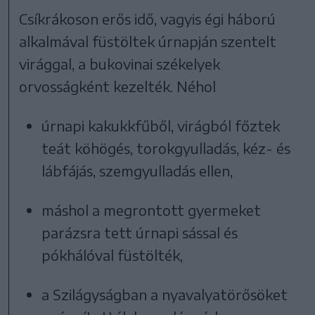
Csíkrákoson erős idő, vagyis égi háború
alkalmával füstöltek úrnapján szentelt
virággal, a bukovinai székelyek
orvosságként kezelték. Néhol
úrnapi kakukkfűből, virágból főztek
teát köhögés, torokgyulladás, kéz- és
lábfájás, szemgyulladás ellen,
máshol a megrontott gyermeket
parázsra tett úrnapi sással és
pókhálóval füstölték,
a Szilágyságban a nyavalyatörősöket