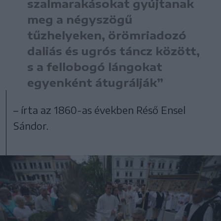
szalmarakásokat gyújtanak
meg a négyszögű
tűzhelyeken, örömriadozó
daliás és ugrós táncz között,
s a fellobogó lángokat
egyenként átugrálják”
– írta az 1860-as években Réső Ensel
Sándor.