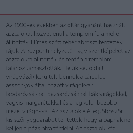
Az 1990-es években az oltár gyanánt használt
asztalokat közvetlenül a templom fala mellé
állították. Hímes szőtt fehér abroszt terítettek
rájuk. A központi helyzetű nagy szentképeket az
asztalokra állították, és ferdén a templom
falához támasztották. Eléjük két oldalt
virágvázák kerültek, bennük a társulati
asszonyok által hozott virágokkal:
labdarózsákkal, bazsarózsákkal, kák virágokkal,
vagyis margarétákkal és a legkülönbözőbb
mezei virágokkal. Az asztalok elé legtöbbször
kis szőnyegdarabot terítettek, hogy a papnak ne
kelljen a pázsintra térdelni. Az asztalok két