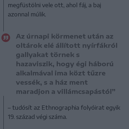
megfüstölni vele ott, ahol fáj, a baj
azonnal múlik.
Az úrnapi körmenet után az
oltárok elé állított nyírfákról
gallyakat törnek s
hazaviszik, hogy égi háború
alkalmával ima közt tűzre
vessék, s a ház ment
maradjon a villámcsapástól”
– tudósít az Ethnographia folyóirat egyik
19. század végi száma.