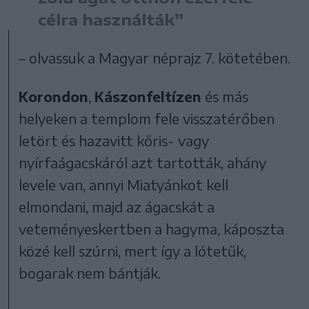
célra használták”
– olvassuk a Magyar néprajz 7. kötetében.
Korondon
,
Kászonfeltízen
és más
helyeken a templom fele visszatérőben
letört és hazavitt kőris- vagy
nyírfaágacskáról azt tartották, ahány
levele van, annyi Miatyánkot kell
elmondani, majd az ágacskát a
veteményeskertben a hagyma, káposzta
közé kell szúrni, mert így a lótetűk,
bogarak nem bántják.