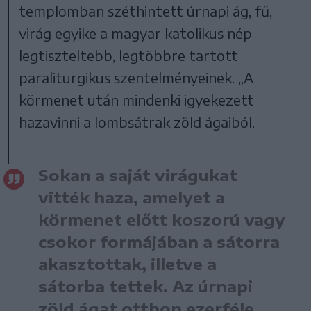
templomban széthintett úrnapi ág, fű,
virág egyike a magyar katolikus nép
legtiszteltebb, legtöbbre tartott
paraliturgikus szentelményeinek. „A
körmenet után mindenki igyekezett
hazavinni a lombsátrak zöld ágaiból.
Sokan a saját virágukat
vitték haza, amelyet a
körmenet előtt koszorú vagy
csokor formájában a sátorra
akasztottak, illetve a
sátorba tettek. Az úrnapi
zöld ágat otthon ezerféle