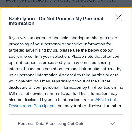
Bárth János: Jézus dicsértessék! (Kecskemét,
2006)
Székelyhon -
Do Not Process My Personal
Information
Háromszéken
is rendszerint zöld
If you wish to opt-out of the sale, sharing to third parties, or
processing of your personal or sensitive information for
nyírfaágakból alakították ki az ideiglenes
targeted advertising by us, please use the below opt-out
section to confirm your selection. Please note that after your
oltárokat borító lombsátrakat, amelyeket
opt-out request is processed you may continue seeing
frissen nyílt virágokkal díszítettek.
interest-based ads based on personal information utilized by
us or personal information disclosed to third parties prior to
Esztelneken
, ahol még ma is az egyik
your opt-out. You may separately opt-out of the further
legrendezettebb felvonulás zajlik, a
disclosure of your personal information by third parties on the
IAB’s list of downstream participants. This information may
gyógyító erejű Jézus-kútnál gyülekeznek
also be disclosed by us to third parties on the
IAB’s List of
az emberek.
Downstream Participants
that may further disclose it to other
third parties.
Personal Data Processing Opt Outs