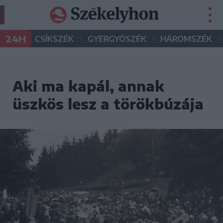
•
•
•
24H
CSÍKSZÉK
GYERGYÓSZÉK
HÁROMSZÉK
Aki ma kapál, annak
üszkös lesz a törökbúzája