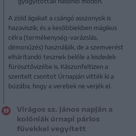
gyógyították hasonló módon.
A zöld ágakat a csángó asszonyok is
hazaviszik, és a kesőbbiekben mágikus
célra (termékenység-varázslás,
démonűzés) használják, de a szemverést
elhárítandó tesznek belőle a kisdedek
fürösztővizébe is. Kászonfeltizen a
szentelt csontot Úrnapján vitték ki a
búzába, hogy a verebek ne verjék el.
Virágos sz. János napján a
kolóniák úrnapi párlos
füvekkel vegyített