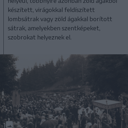
helyéül, többnyire azonban zöld ágakból
készített, virágokkal feldíszített
lombsátrak vagy zöld ágakkal borított
sátrak, amelyekben szentképeket,
szobrokat helyeznek el.