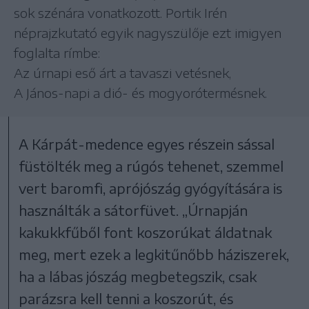
sok szénára vonatkozott. Portik Irén
néprajzkutató egyik nagyszülője ezt imigyen
foglalta rímbe:
Az úrnapi eső árt a tavaszi vetésnek,
A János-napi a dió- és mogyorótermésnek.
A Kárpát-medence egyes részein sással
füstölték meg a rúgós tehenet, szemmel
vert baromfi, aprójószág gyógyítására is
használták a sátorfüvet. „Úrnapján
kakukkfűből font koszorúkat áldatnak
meg, mert ezek a legkitűnőbb háziszerek,
ha a lábas jószág megbetegszik, csak
parázsra kell tenni a koszorút, és