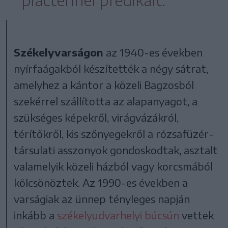
piactérinél prédikált.
Székelyvarságon
az 1940-es években
nyírfaágakból készítették a négy sátrat,
amelyhez a kántor a közeli Bagzosból
szekérrel szállította az alapanyagot, a
szükséges képekről, virágvázákról,
térítőkről, kis szőnyegekről a rózsafüzér-
társulati asszonyok gondoskodtak, asztalt
valamelyik közeli házból vagy korcsmából
kölcsönöztek. Az 1990-es években a
varságiak az ünnep tényleges napján
inkább a
székelyudvarhelyi búcsún
vettek