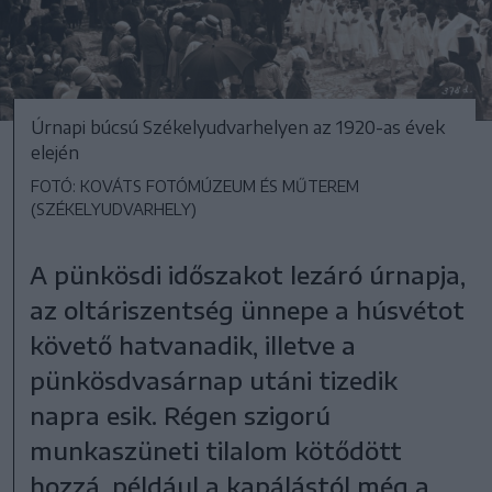
Úrnapi búcsú Székelyudvarhelyen az 1920-as évek
elején
FOTÓ: KOVÁTS FOTÓMÚZEUM ÉS MŰTEREM
(SZÉKELYUDVARHELY)
A pünkösdi időszakot lezáró úrnapja,
az oltáriszentség ünnepe a húsvétot
követő hatvanadik, illetve a
pünkösdvasárnap utáni tizedik
napra esik. Régen szigorú
munkaszüneti tilalom kötődött
hozzá, például a kapálástól még a