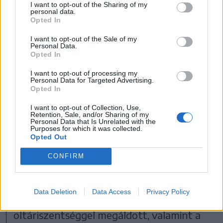
I want to opt-out of the Sharing of my
personal data.
Opted In
I want to opt-out of the Sale of my
Personal Data.
Opted In
I want to opt-out of processing my
Personal Data for Targeted Advertising.
Opted In
I want to opt-out of Collection, Use,
Retention, Sale, and/or Sharing of my
Personal Data that Is Unrelated with the
Purposes for which it was collected.
Opted Out
FOTÓ: KOVÁTS FOTÓMÚZEUM ÉS MŰTEREM
(SZÉKELYUDVARHELY)
CONFIRM
Mágikus szentelmények
Data Deletion
Data Access
Privacy Policy
Nem véletlen ez a vonzódás, hiszen az
oltáriszentséggel megáldott, valamint a