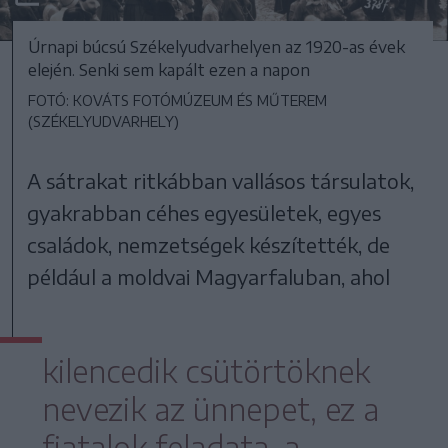
Úrnapi búcsú Székelyudvarhelyen az 1920-as évek
elején. Senki sem kapált ezen a napon
FOTÓ: KOVÁTS FOTÓMÚZEUM ÉS MŰTEREM
(SZÉKELYUDVARHELY)
A sátrakat ritkábban vallásos társulatok,
gyakrabban céhes egyesületek, egyes
családok, nemzetségek készítették, de
például a moldvai Magyarfaluban, ahol
kilencedik csütörtöknek
nevezik az ünnepet, ez a
fiatalok feladata, a