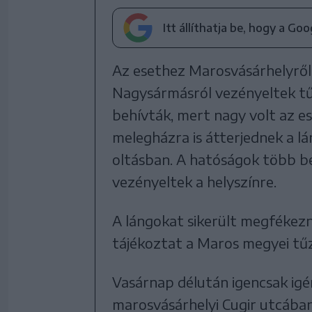
Itt állíthatja be, hogy a Go
Az esethez Marosvásárhelyről
Nagysármásról vezényeltek tű
behívták, mert nagy volt az e
melegházra is átterjednek a lán
oltásban. A hatóságok több b
vezényeltek a helyszínre.
A lángokat sikerült megfékezn
tájékoztat a Maros megyei tű
Vasárnap délután igencsak igé
marosvásárhelyi Cugir utcába