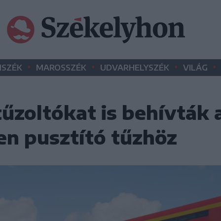
•
•
•
•
SZÉK
MAROSSZÉK
UDVARHELYSZÉK
VILÁG
űzoltókat is behívták 
en pusztító tűzhöz