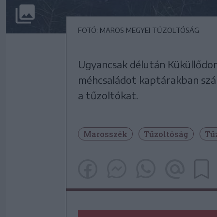
FOTÓ: MAROS MEGYEI TŰZOLTÓSÁG
Ugyancsak délután Küküllődom
méhcsaládot kaptárakban száll
a tűzoltókat.
Marosszék
Tűzoltóság
Tű