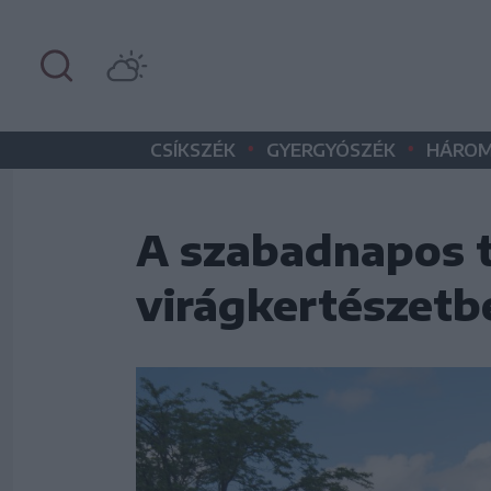
•
•
CSÍKSZÉK
GYERGYÓSZÉK
HÁROM
A szabadnapos t
virágkertészetb