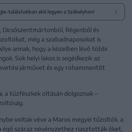
ogle-találatokban elöl legyen a Székelyhon!
, Dicsőszentmártonból, Régenből és
zoltókat, még a szabadnaposokat is
sélye annak, hogy a közelben lévő többi
gok. Sok helyi lakos is segédkezik az
evetési járművet és egy rohammentőt
i, a tűzfészkek oltásán dolgoznak –
zoltóság.
nybe voltak véve a Maros megyei tűzoltók, a
n égő száraz növényzethez riasztották őket,