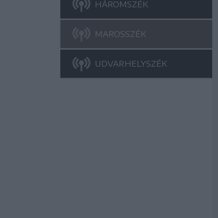
HÁROMSZÉK
MAROSSZÉK
UDVARHELYSZÉK