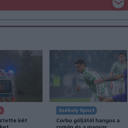
Székely Sport
n
Corbu góljától hangos a
ztette két
román és a magyar
iket