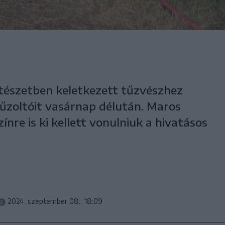
tészetben keletkezett tűzvészhez
tűzoltóit vasárnap délután. Maros
re is ki kellett vonulniuk a hivatásos
2024. szeptember 08., 18:09