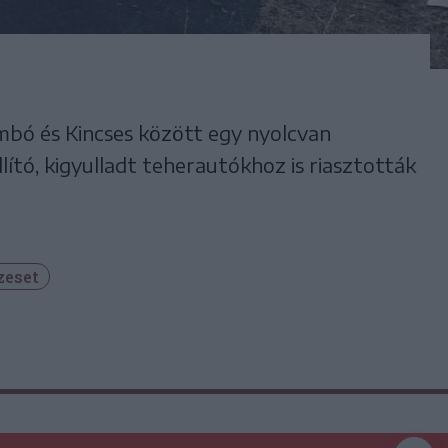
bó és Kincses között egy nyolcvan
ító, kigyulladt teherautókhoz is riasztották
zeset