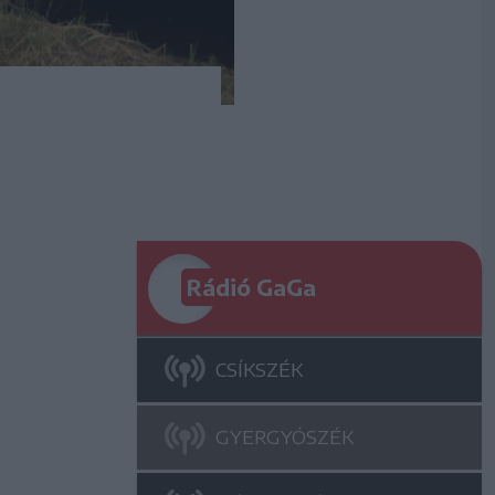
Rádió GaGa
CSÍKSZÉK
GYERGYÓSZÉK