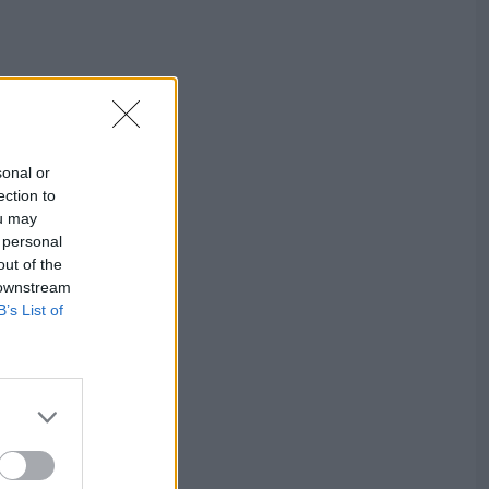
sonal or
ection to
ou may
 personal
out of the
 downstream
B’s List of