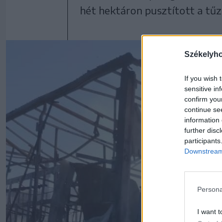
hét hektáron pusztított a tűz
Székelyh
If you wish 
sensitive in
confirm you
continue se
information 
further disc
participants
Downstream 
Persona
I want t