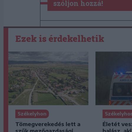
szóljon hozzá!
Ezek is érdekelhetik
Székelyhon
Székelyho
Tömegverekedés lett a
Életét ves
szűk mezőgazdasági
halász, ak