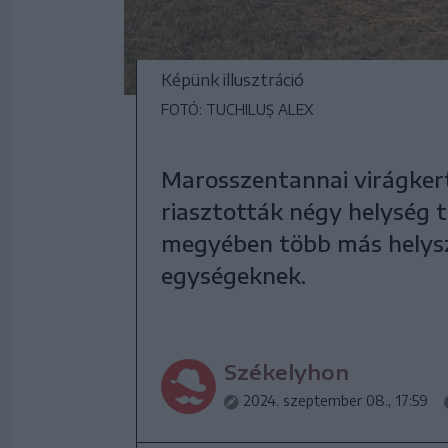
Képünk illusztráció
FOTÓ: TUCHILUȘ ALEX
Marosszentannai virágker
riasztották négy helység 
megyében több más helyszín
egységeknek.
Székelyhon
2024. szeptember 08., 17:59