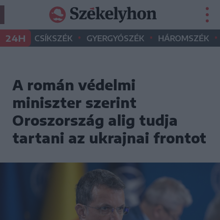
•
•
•
24H
CSÍKSZÉK
GYERGYÓSZÉK
HÁROMSZÉK
A román védelmi
miniszter szerint
Oroszország alig tudja
tartani az ukrajnai frontot