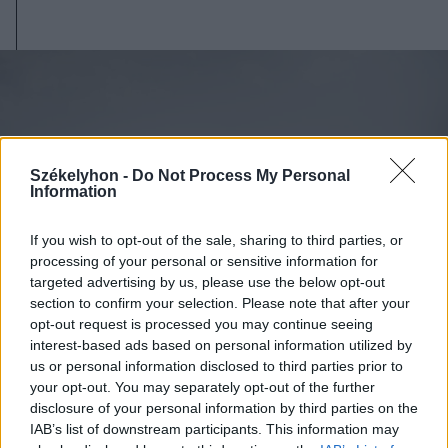
Székelyhon -
Do Not Process My Personal
Information
If you wish to opt-out of the sale, sharing to third parties, or
processing of your personal or sensitive information for
targeted advertising by us, please use the below opt-out
section to confirm your selection. Please note that after your
opt-out request is processed you may continue seeing
interest-based ads based on personal information utilized by
us or personal information disclosed to third parties prior to
2026. augusztus 08., szombat
your opt-out. You may separately opt-out of the further
disclosure of your personal information by third parties on the
Románia irányából érkező ukrán
IAB’s list of downstream participants. This information may
csalidrón robbant fel Bulgáriában –