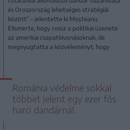
rotációval állomásozó dandár hazahívása
és Oroszország lehetséges stratégiái
között” – jelentette ki Moșteanu.
Elismerte, hogy rossz a politikai üzenete
az amerikai csapatkivonásoknak, de
megnyugtatta a közvéleményt, hogy
Románia védelme sokkal
többet jelent egy ezer fős
harci dandárnál.