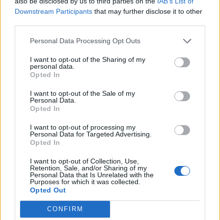
also be disclosed by us to third parties on the
IAB’s List of
frissítve
Downstream Participants
that may further disclose it to other
third parties.
Personal Data Processing Opt Outs
I want to opt-out of the Sharing of my
personal data.
Opted In
I want to opt-out of the Sale of my
Personal Data.
Opted In
I want to opt-out of processing my
Personal Data for Targeted Advertising.
Opted In
I want to opt-out of Collection, Use,
Retention, Sale, and/or Sharing of my
Personal Data that Is Unrelated with the
Purposes for which it was collected.
Opted Out
2026. augusztus 08., szombat
CONFIRM