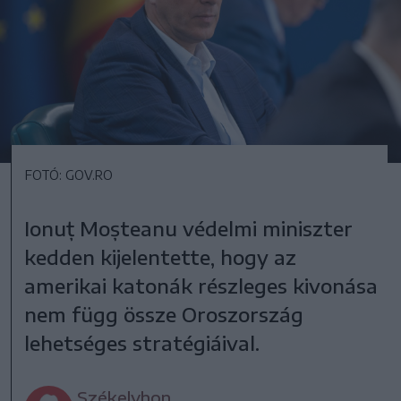
FOTÓ: GOV.RO
Ionuț Moșteanu védelmi miniszter
kedden kijelentette, hogy az
amerikai katonák részleges kivonása
nem függ össze Oroszország
lehetséges stratégiáival.
Székelyhon