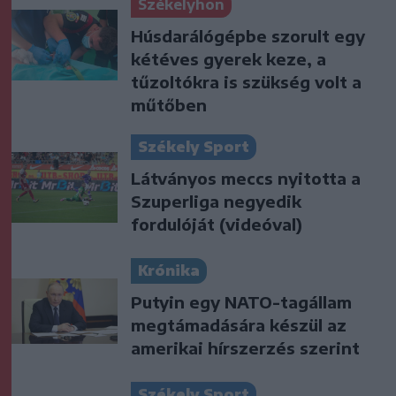
Székelyhon
Húsdarálógépbe szorult egy
kétéves gyerek keze, a
tűzoltókra is szükség volt a
műtőben
Székely Sport
Látványos meccs nyitotta a
Szuperliga negyedik
fordulóját (videóval)
Krónika
Putyin egy NATO-tagállam
megtámadására készül az
amerikai hírszerzés szerint
Székely Sport