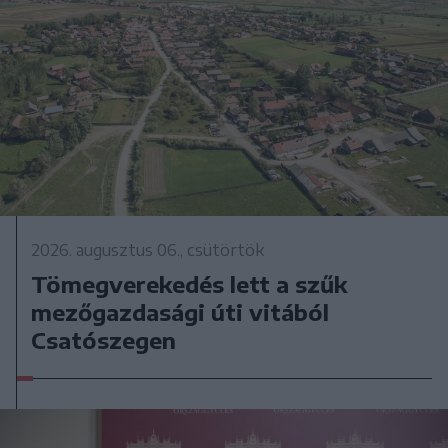
2026. augusztus 06., csütörtök
Tömegverekedés lett a szűk
mezőgazdasági úti vitából
Csatószegen