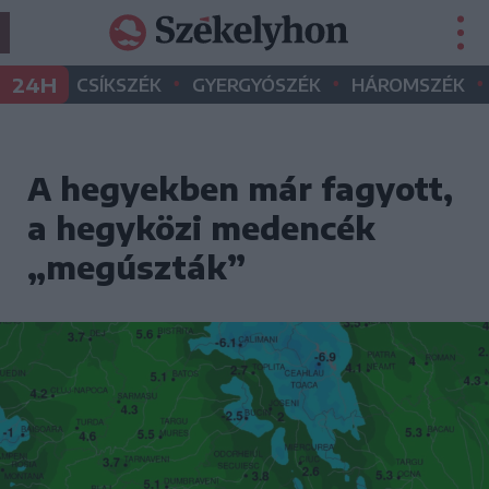
•
•
•
24H
CSÍKSZÉK
GYERGYÓSZÉK
HÁROMSZÉK
A hegyekben már fagyott,
a hegyközi medencék
„megúszták”