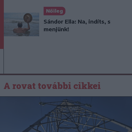
Nőileg
Sándor Ella: Na, indíts, s
menjünk!
A rovat további cikkei