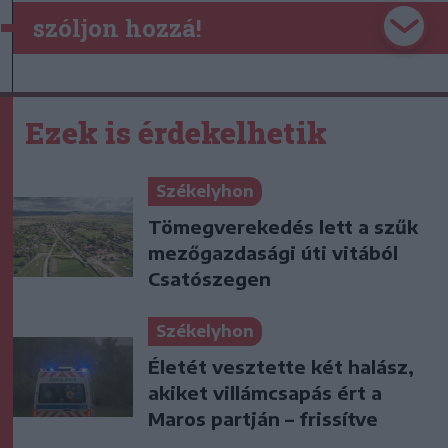
szóljon hozzá!
Ezek is érdekelhetik
Székelyhon
Tömegverekedés lett a szűk
mezőgazdasági úti vitából
Csatószegen
Székelyhon
Életét vesztette két halász,
akiket villámcsapás ért a
Maros partján – frissítve