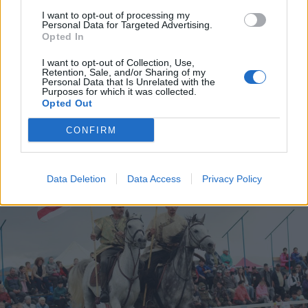
I want to opt-out of processing my
2026. augusztus 06., csütörtök
Personal Data for Targeted Advertising.
Opted In
Elvégezték az első
I want to opt-out of Collection, Use,
robotasszisztált urológiai műtétet
Retention, Sale, and/or Sharing of my
Personal Data that Is Unrelated with the
Csíkszeredában
Purposes for which it was collected.
Opted Out
CONFIRM
Data Deletion
Data Access
Privacy Policy