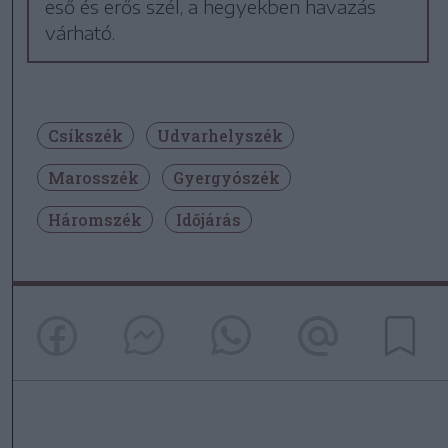
eső és erős szél, a hegyekben havazás
várható.
Csíkszék
Udvarhelyszék
Marosszék
Gyergyószék
Háromszék
Időjárás