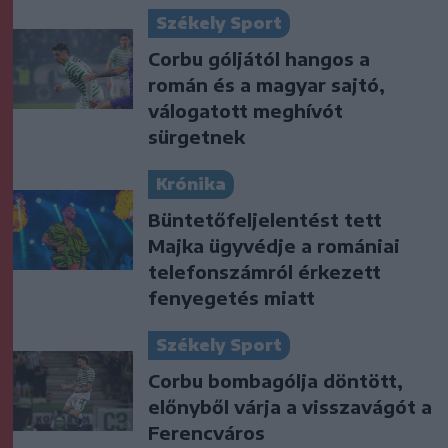
Székely Sport
Corbu góljától hangos a
román és a magyar sajtó,
válogatott meghívót
sürgetnek
Krónika
Büntetőfeljelentést tett
Majka ügyvédje a romániai
telefonszámról érkezett
fenyegetés miatt
Székely Sport
Corbu bombagólja döntött,
előnyből várja a visszavágót a
Ferencváros