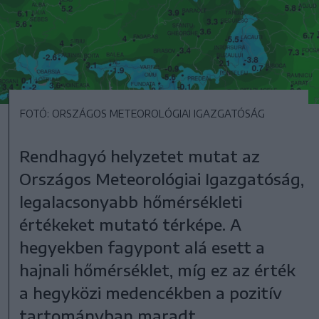
FOTÓ: ORSZÁGOS METEOROLÓGIAI IGAZGATÓSÁG
Rendhagyó helyzetet mutat az
Országos Meteorológiai Igazgatóság,
legalacsonyabb hőmérsékleti
értékeket mutató térképe. A
hegyekben fagypont alá esett a
hajnali hőmérséklet, míg ez az érték
a hegyközi medencékben a pozitív
tartományban maradt.