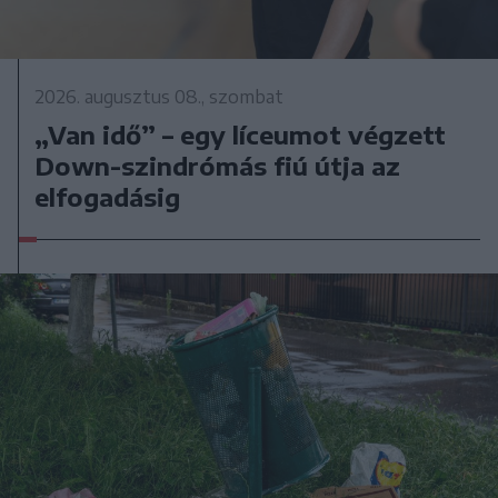
2026. augusztus 08., szombat
„Van idő” – egy líceumot végzett
Down-szindrómás fiú útja az
elfogadásig