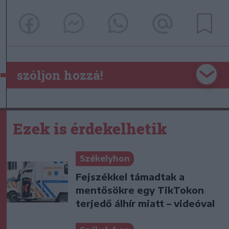
szóljon hozzá!
Ezek is érdekelhetik
Székelyhon
Fejszékkel támadtak a
mentősökre egy TikTokon
terjedő álhír miatt – videóval