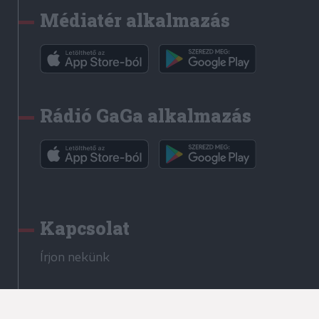
Médiatér alkalmazás
Rádió GaGa alkalmazás
Kapcsolat
Írjon nekünk