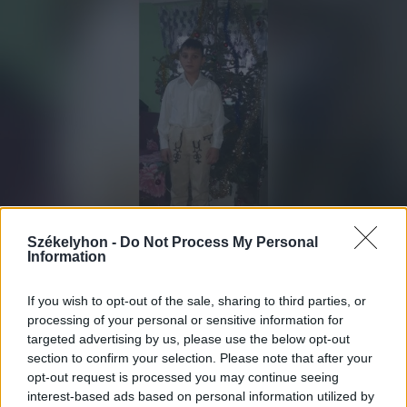
Székelyhon -
Do Not Process My Personal
Information
2026. augusztus 09., vasárnap
If you wish to opt-out of the sale, sharing to third parties, or
Egyedi műcsonttal mentették meg
processing of your personal or sensitive information for
Attila lábát – így alakul a
targeted advertising by us, please use the below opt-out
section to confirm your selection. Please note that after your
gernyeszegi fiú gyógyulása
opt-out request is processed you may continue seeing
interest-based ads based on personal information utilized by