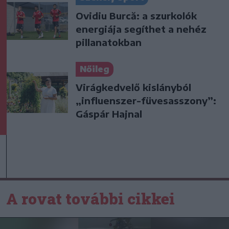
Ovidiu Burcă: a szurkolók
energiája segíthet a nehéz
pillanatokban
Nőileg
Virágkedvelő kislányból
„influenszer-füvesasszony”:
Gáspár Hajnal
A rovat további cikkei