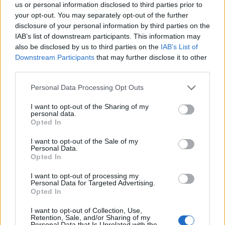
us or personal information disclosed to third parties prior to
your opt-out. You may separately opt-out of the further
disclosure of your personal information by third parties on the
IAB’s list of downstream participants. This information may
also be disclosed by us to third parties on the
IAB’s List of
Downstream Participants
that may further disclose it to other
third parties.
Personal Data Processing Opt Outs
I want to opt-out of the Sharing of my
personal data.
Opted In
I want to opt-out of the Sale of my
Personal Data.
Opted In
I want to opt-out of processing my
Personal Data for Targeted Advertising.
Opted In
2026. augusztus 09., vasárnap
I want to opt-out of Collection, Use,
Retention, Sale, and/or Sharing of my
Helyiek, külföldiek és medvék is
Personal Data that Is Unrelated with the