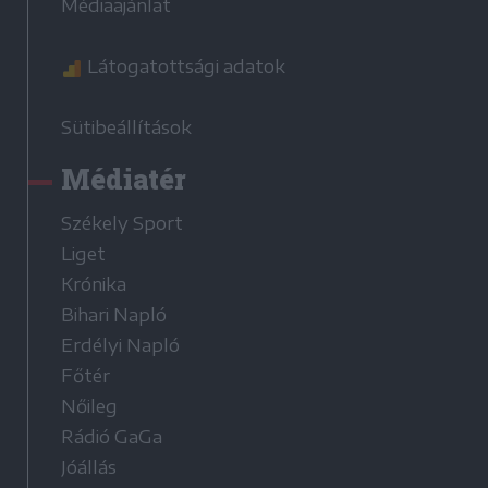
Médiaajánlat
Látogatottsági adatok
Sütibeállítások
Médiatér
Székely Sport
Liget
Krónika
Bihari Napló
Erdélyi Napló
Főtér
Nőileg
Rádió GaGa
Jóállás