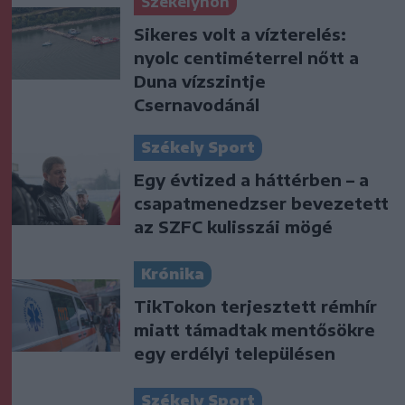
Székelyhon
Sikeres volt a vízterelés:
nyolc centiméterrel nőtt a
Duna vízszintje
Csernavodánál
Székely Sport
Egy évtized a háttérben – a
csapatmenedzser bevezetett
az SZFC kulisszái mögé
Krónika
TikTokon terjesztett rémhír
miatt támadtak mentősökre
egy erdélyi településen
Székely Sport