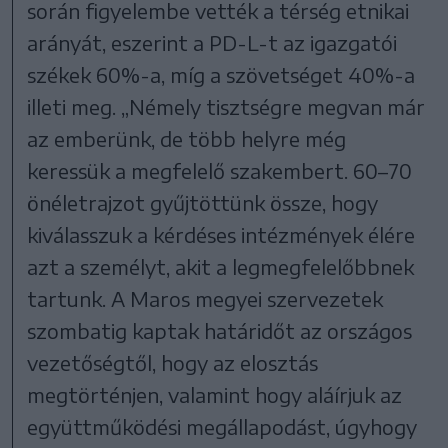
során figyelembe vették a térség etnikai
arányát, eszerint a PD-L-t az igazgatói
székek 60%-a, míg a szövetséget 40%-a
illeti meg. „Némely tisztségre megvan már
az emberünk, de több helyre még
keressük a megfelelő szakembert. 60–70
önéletrajzot gyűjtöttünk össze, hogy
kiválasszuk a kérdéses intézmények élére
azt a személyt, akit a legmegfelelőbbnek
tartunk. A Maros megyei szervezetek
szombatig kaptak határidőt az országos
vezetőségtől, hogy az elosztás
megtörténjen, valamint hogy aláírjuk az
együttműködési megállapodást, úgyhogy