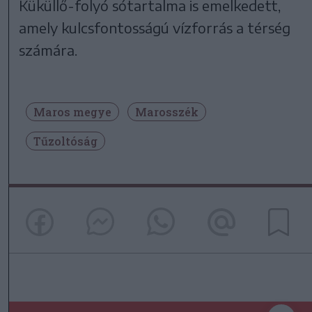
Küküllő-folyó sótartalma is emelkedett,
amely kulcsfontosságú vízforrás a térség
számára.
Maros megye
Marosszék
Tűzoltóság