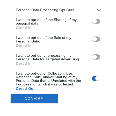
Personal Data Processing Opt Outs
I want to opt-out of the Sharing of my
personal data.
Opted In
I want to opt-out of the Sale of my
Personal Data.
Opted In
I want to opt-out of processing my
Personal Data for Targeted Advertising.
Opted In
I want to opt-out of Collection, Use,
2026. augusztus 08., szombat
Retention, Sale, and/or Sharing of my
Personal Data that Is Unrelated with the
Uszályokat süllyesztenek a Dunába
Purposes for which it was collected.
Opted Out
a csernavodai atomerőmű
üzemben tartása érdekében –
CONFIRM
videóval