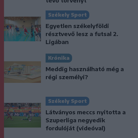
tevő törvényt
Székely Sport
Egyetlen székelyföldi
résztvevő lesz a futsal 2.
Ligában
Krónika
Meddig használható még a
régi személyi?
Székely Sport
Látványos meccs nyitotta a
Szuperliga negyedik
fordulóját (videóval)