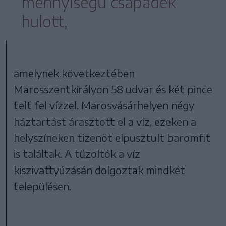
mennyiségű csapadék
hulott,
amelynek következtében
Marosszentkirályon 58 udvar és két pince
telt fel vízzel. Marosvásárhelyen négy
háztartást árasztott el a víz, ezeken a
helyszíneken tizenöt elpusztult baromfit
is találtak. A tűzoltók a víz
kiszivattyúzásán dolgoztak mindkét
településen.