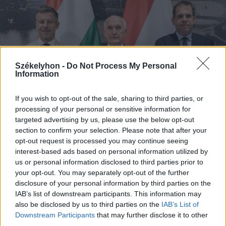
Székelyhon -
Do Not Process My Personal
Information
If you wish to opt-out of the sale, sharing to third parties, or
processing of your personal or sensitive information for
targeted advertising by us, please use the below opt-out
section to confirm your selection. Please note that after your
opt-out request is processed you may continue seeing
interest-based ads based on personal information utilized by
us or personal information disclosed to third parties prior to
2026. augusztus 08., szombat
your opt-out. You may separately opt-out of the further
Megvan, kit jelöl köztársasági
disclosure of your personal information by third parties on the
elnöknek a Tisza Párt
IAB’s list of downstream participants. This information may
also be disclosed by us to third parties on the
IAB’s List of
Downstream Participants
that may further disclose it to other
third parties.