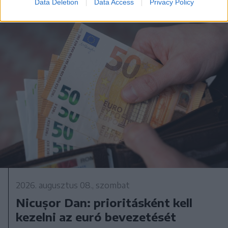
Data Deletion
Data Access
Privacy Policy
2026. augusztus 08., szombat
Nicușor Dan: prioritásként kell
kezelni az euró bevezetését