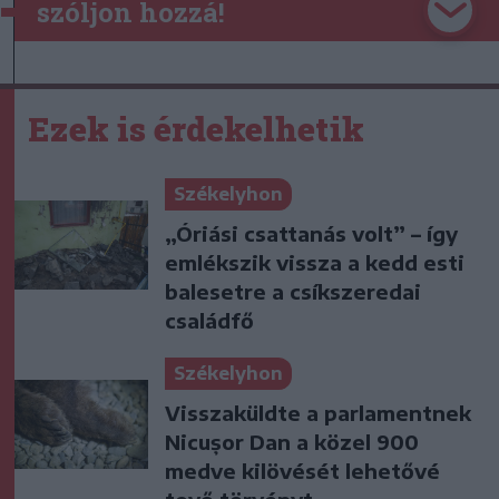
szóljon hozzá!
Ezek is érdekelhetik
Székelyhon
„Óriási csattanás volt” – így
emlékszik vissza a kedd esti
balesetre a csíkszeredai
családfő
Székelyhon
Visszaküldte a parlamentnek
Nicușor Dan a közel 900
medve kilövését lehetővé