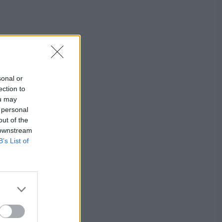
sonal or
ection to
ou may
 personal
out of the
 downstream
B’s List of