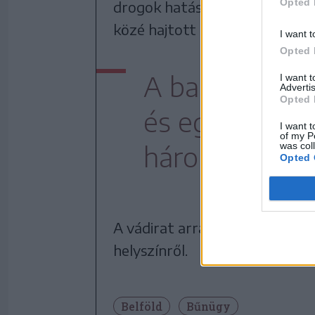
Opted 
drogok hatása alatt vezetett, 
közé hajtott a tengerparti 2 M
I want t
Opted 
A balesetben 
I want 
Advertis
Opted 
és egy 21 éves
I want t
of my P
was col
három fiatal 
Opted 
A vádirat arra is kitért, hogy 
helyszínről.
Belföld
Bűnügy