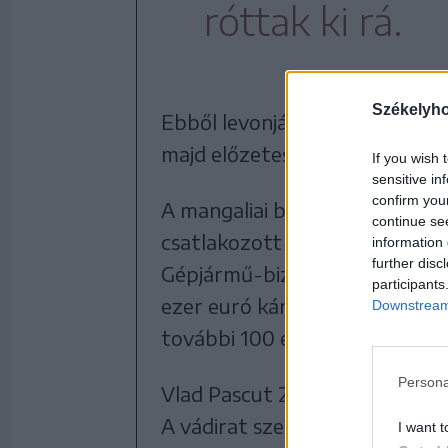
róttak ki rá.
Székelyh
Ebből levonják azt az egyéves
majd előzetes letartóztatásba
If you wish 
sensitive in
confirm you
A mangaliai bíróság részben he
continue se
csatlakozott személyek kártérí
information 
further disc
Gépjármű-biztosítók Irodáját (
participants
ezer euró kártérítést a balese
Downstream 
további 100 ezer, 50 ezer, ill
Persona
Vlad Pascut 2023 októberében 
A vádirat szerint 2023 augusz
I want t