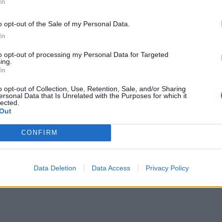
In
és autójával az út szélén haladó gyalogosok
ai település bejáratánál.
o opt-out of the Sale of my Personal Data.
In
meghalt egy 20 éves lány
to opt-out of processing my Personal Data for Targeted
ing.
In
 fiatalember, további
o opt-out of Collection, Use, Retention, Sale, and/or Sharing
ersonal Data that Is Unrelated with the Purposes for which it
lected.
pedig megsérült.
Out
CONFIRM
Vlad Pascu a gázolás után elhajtott a
Data Deletion
Data Access
Privacy Policy