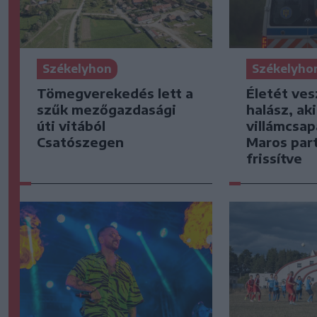
Székelyhon
Székelyho
Tömegverekedés lett a
Életét ves
szűk mezőgazdasági
halász, ak
úti vitából
villámcsap
Csatószegen
Maros part
frissítve