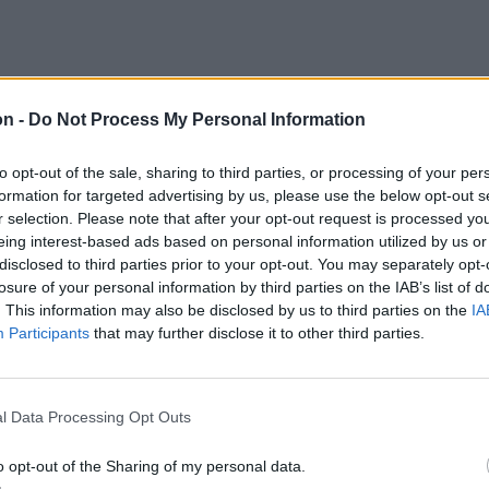
on -
Do Not Process My Personal Information
 időszakot, amelyet a fiatalember őrizetben,
n töltött.
to opt-out of the sale, sharing to third parties, or processing of your per
formation for targeted advertising by us, please use the below opt-out s
r selection. Please note that after your opt-out request is processed y
lyt adott a perhez polgári peres félként
eing interest-based ads based on personal information utilized by us or
tési igényének, és arra kötelezte a Romániai
disclosed to third parties prior to your opt-out. You may separately opt-
losure of your personal information by third parties on the IAB’s list of
BAAR), hogy fizessen ki 700 ezer, illetve 640
. This information may also be disclosed by us to third parties on the
IA
tben elhunyt két fiatal családjának, valamint
Participants
that may further disclose it to other third parties.
etve 250 ezer eurót a három sérültnek.
l Data Processing Opt Outs
állította bíróság elé a mangaliai ügyészség.
tus 19-én az akkor 19 éves fiatalember
o opt-out of the Sharing of my personal data.