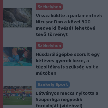
Székelyhon
Visszaküldte a parlamentnek
Nicușor Dan a közel 900
medve kilövését lehetővé
tevő törvényt
Székelyhon
Húsdarálógépbe szorult egy
kétéves gyerek keze, a
tűzoltókra is szükség volt a
műtőben
Székely Sport
Látványos meccs nyitotta a
Szuperliga negyedik
fordulóját (videóval)