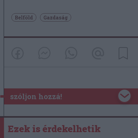
Belföld
Gazdaság
szóljon hozzá!
Ezek is érdekelhetik