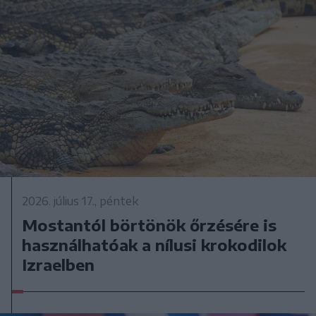
2026. július 17., péntek
Mostantól börtönök őrzésére is
használhatóak a nílusi krokodilok
Izraelben