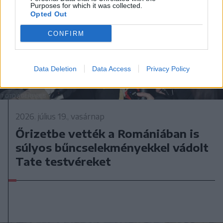
Purposes for which it was collected.
Opted Out
CONFIRM
Data Deletion
Data Access
Privacy Policy
2026. július 19., vasárnap
Őrizetbe vették a Romániában is
súlyos bűncselekményekkel vádolt
Tate testvéreket