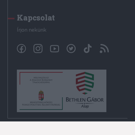
Kapcsolat
Írjon nekünk
© Székelyhon.ro 2009-2026