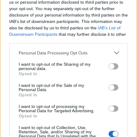
us or personal information disclosed to third parties prior to
your opt-out. You may separately opt-out of the further
disclosure of your personal information by third parties on the
IAB’s list of downstream participants. This information may
also be disclosed by us to third parties on the
IAB’s List of
Downstream Participants
that may further disclose it to other
third parties.
2026. július 28., kedd
Personal Data Processing Opt Outs
Szentségtörő üzenetek és
I want to opt-out of the Sharing of my
vandalizmus a medjugorjei Mária-
personal data.
Opted In
szobornál – térfigyelő rögzítette a
gyújtogatást
I want to opt-out of the Sale of my
Personal Data.
Opted In
I want to opt-out of processing my
Personal Data for Targeted Advertising.
Opted In
I want to opt-out of Collection, Use,
Retention, Sale, and/or Sharing of my
Personal Data that Is Unrelated with the