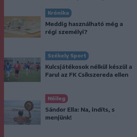
Krónika
Meddig használható még a
régi személyi?
Székely Sport
Kulcsjátékosok nélkül készül a
Farul az FK Csíkszereda ellen
Nőileg
Sándor Ella: Na, indíts, s
menjünk!