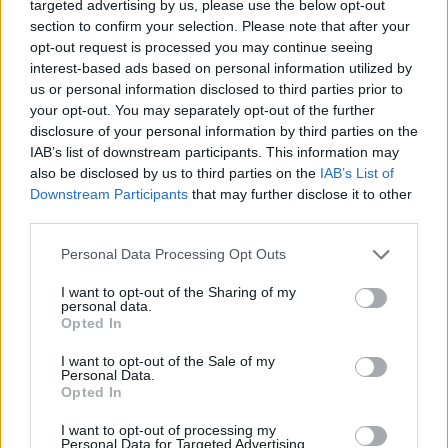
targeted advertising by us, please use the below opt-out
section to confirm your selection. Please note that after your
opt-out request is processed you may continue seeing
interest-based ads based on personal information utilized by
us or personal information disclosed to third parties prior to
your opt-out. You may separately opt-out of the further
disclosure of your personal information by third parties on the
IAB’s list of downstream participants. This information may
also be disclosed by us to third parties on the
IAB’s List of
Downstream Participants
that may further disclose it to other
third parties.
Personal Data Processing Opt Outs
I want to opt-out of the Sharing of my
personal data.
Opted In
I want to opt-out of the Sale of my
Personal Data.
2026. július 19., vasárnap
Opted In
Őrizetbe vették a Romániában is
I want to opt-out of processing my
súlyos bűncselekményekkel vádolt
Personal Data for Targeted Advertising.