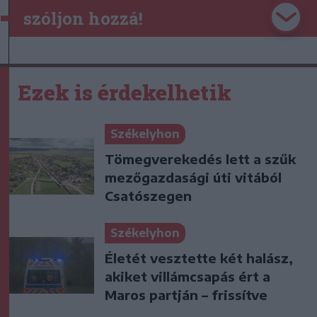
szóljon hozzá!
Ezek is érdekelhetik
Székelyhon
Tömegverekedés lett a szűk
mezőgazdasági úti vitából
Csatószegen
Székelyhon
Életét vesztette két halász,
akiket villámcsapás ért a
Maros partján – frissítve