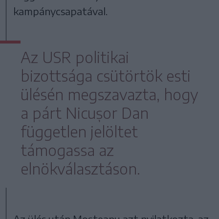
kampánycsapatával.
Az USR politikai
bizottsága csütörtök esti
ülésén megszavazta, hogy
a párt Nicușor Dan
független jelöltet
támogassa az
elnökválasztáson.
Az ülés után Moșteanu azt nyilatkozta, az