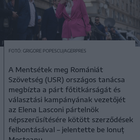
FOTÓ: GRIGORE POPESCU/AGERPRES
A Mentsétek meg Romániát
Szövetség (USR) országos tanácsa
megbízta a párt főtitkárságát és
választási kampányának vezetőjét
az Elena Lasconi pártelnök
népszerűsítésére kötött szerződések
felbontásával – jelentette be Ionuț
Moșteanu.