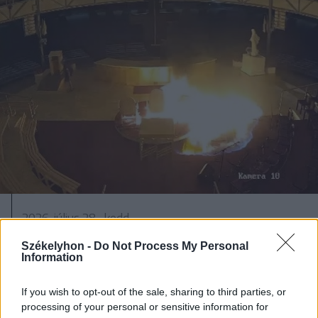
2026. július 28., kedd
Szentségtörő üzenetek és
Székelyhon -
Do Not Process My Personal
Information
vandalizmus a medjugorjei Mária-
szobornál – térfigyelő rögzítette a
If you wish to opt-out of the sale, sharing to third parties, or
gyújtogatást
processing of your personal or sensitive information for