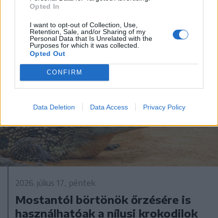
Opted In
Tate testvéreket
I want to opt-out of Collection, Use,
Retention, Sale, and/or Sharing of my
Personal Data that Is Unrelated with the
Purposes for which it was collected.
Opted Out
CONFIRM
Data Deletion
Data Access
Privacy Policy
2026. július 17., péntek
Mostantól börtönök őrzésére is
használhatóak a nílusi krokodilok