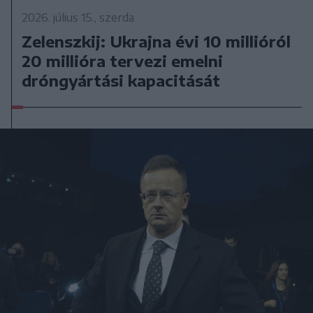
2026. július 15., szerda
Zelenszkij: Ukrajna évi 10 millióról
20 millióra tervezi emelni
dróngyártási kapacitását