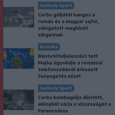
Székely Sport
Corbu góljától hangos a
román és a magyar sajtó,
válogatott meghívót
sürgetnek
Krónika
Büntetőfeljelentést tett
Majka ügyvédje a romániai
telefonszámról érkezett
fenyegetés miatt
Székely Sport
Corbu bombagólja döntött,
előnyből várja a visszavágót a
Ferencváros