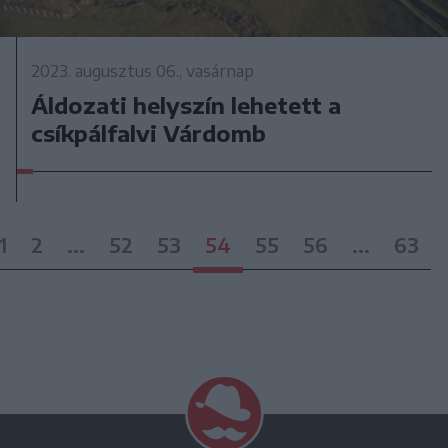
2023. augusztus 06., vasárnap
Áldozati helyszín lehetett a
csíkpálfalvi Várdomb
1
2
...
52
53
54
55
56
...
63