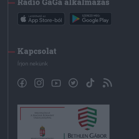
Rádió GaGa alkalmazás
Kapcsolat
Írjon nekünk