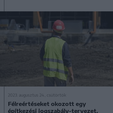
2023. augusztus 24., csütörtök
Félreértéseket okozott egy
építkezési jogszabály-tervezet,