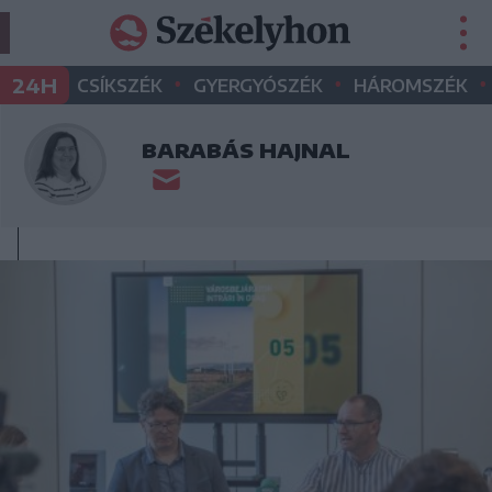
•
•
•
24H
CSÍKSZÉK
GYERGYÓSZÉK
HÁROMSZÉK
BARABÁS HAJNAL