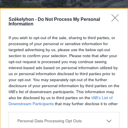
Székelyhon -
Do Not Process My Personal
Information
If you wish to opt-out of the sale, sharing to third parties, or
processing of your personal or sensitive information for
2023. augusztus 17., csütörtök
targeted advertising by us, please use the below opt-out
section to confirm your selection. Please note that after your
Az elcsendesedés helyének
opt-out request is processed you may continue seeing
szánják a pálosok hargitafürdői
interest-based ads based on personal information utilized by
kolostorát
us or personal information disclosed to third parties prior to
your opt-out. You may separately opt-out of the further
disclosure of your personal information by third parties on the
IAB’s list of downstream participants. This information may
also be disclosed by us to third parties on the
IAB’s List of
Downstream Participants
that may further disclose it to other
third parties.
Personal Data Processing Opt Outs