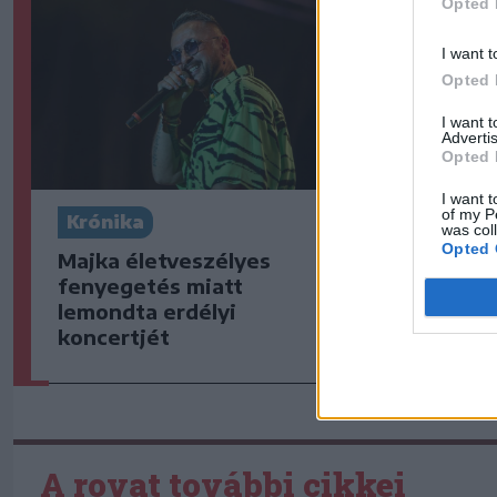
Opted 
I want t
Opted 
I want 
Advertis
Opted 
I want t
of my P
Krónika
Székely S
was col
Opted 
Majka életveszélyes
Ősszel új 
fenyegetés miatt
választ a 
lemondta erdélyi
megyei
koncertjét
futballkö
A rovat további cikkei