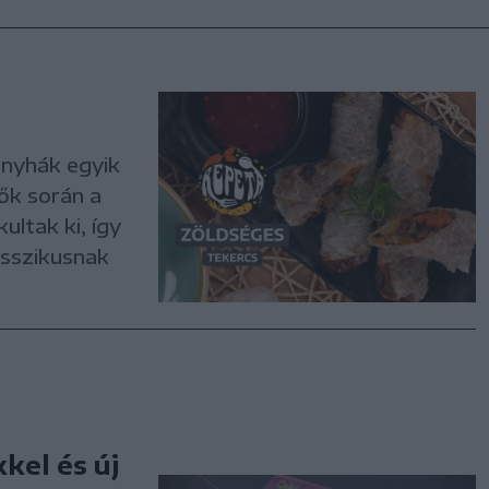
onyhák egyik
ők során a
ltak ki, így
asszikusnak
kel és új