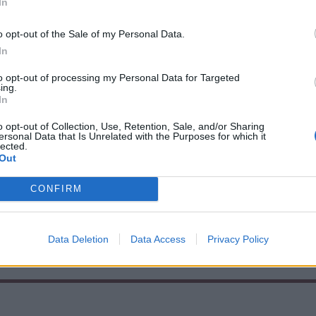
In
o opt-out of the Sale of my Personal Data.
In
to opt-out of processing my Personal Data for Targeted
ing.
In
o opt-out of Collection, Use, Retention, Sale, and/or Sharing
ersonal Data that Is Unrelated with the Purposes for which it
Nőileg
port
lected.
Out
Sándor Ella: Na, indíts,
elnököt
s menjünk!
Hargita
CONFIRM
zösség
Data Deletion
Data Access
Privacy Policy