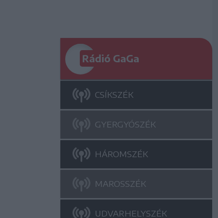
Rádió GaGa
CSÍKSZÉK
GYERGYÓSZÉK
HÁROMSZÉK
MAROSSZÉK
UDVARHELYSZÉK