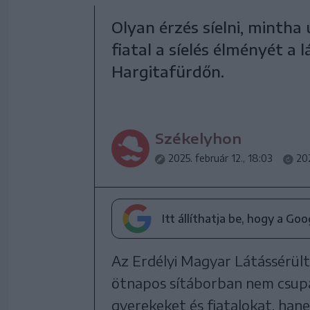
Olyan érzés síelni, mintha
fiatal a síelés élményét a
Hargitafürdőn.
Székelyhon
2025. február 12., 18:03
202
Itt állíthatja be, hogy a Go
Az Erdélyi Magyar Látássérült
ötnapos sítáborban nem csupá
gyerekeket és fiatalokat, han