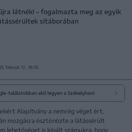
 újra látnék! – fogalmazta meg az egyik
 látássérültek sítáborában
5. február 12., 18:05
ogle-találatokban elöl legyen a Székelyhon!
ekért Alapítvány a nemrég véget ért,
n mozgásra ösztönözte a látássérült
em lehetőséget is kínált számukra, hogy