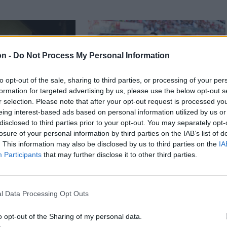
on -
Do Not Process My Personal Information
to opt-out of the sale, sharing to third parties, or processing of your per
formation for targeted advertising by us, please use the below opt-out s
r selection. Please note that after your opt-out request is processed y
eing interest-based ads based on personal information utilized by us or
disclosed to third parties prior to your opt-out. You may separately opt-
n
Székely Sport
losure of your personal information by third parties on the IAB’s list of
y nélkül,
Szembementek a
. This information may also be disclosed by us to third parties on the
IA
jtott háznak
trenddel: a Sepsi OSK
Participants
that may further disclose it to other third parties.
eredai férfi
és az FK Csíkszereda
kilóg a sorból a
Szuperligában
l Data Processing Opt Outs
o opt-out of the Sharing of my personal data.