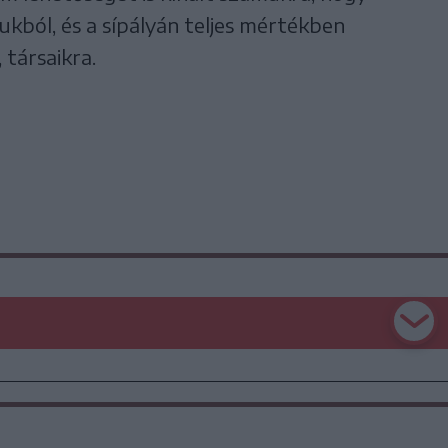
kból, és a sípályán teljes mértékben
 társaikra.