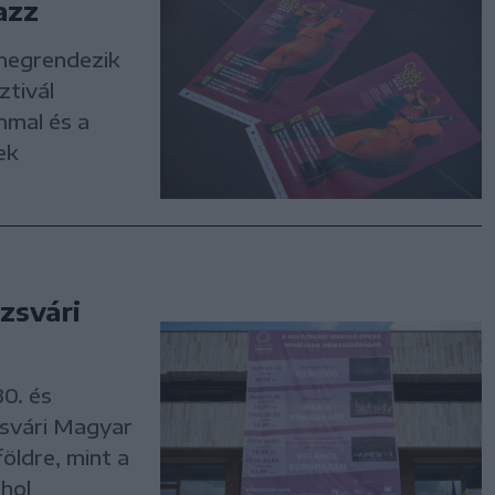
azz
 megrendezik
ztivál
mmal és a
ek
zsvári
0. és
zsvári Magyar
öldre, mint a
hol