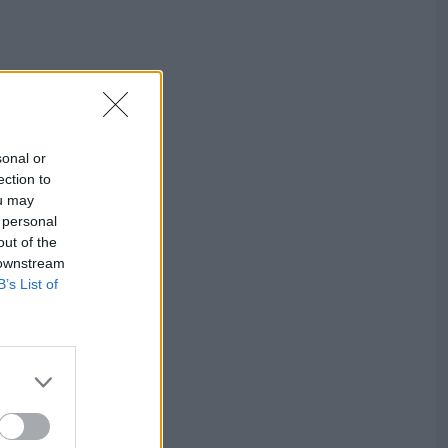
sonal or
ection to
ou may
 personal
out of the
 downstream
B’s List of