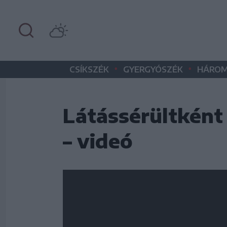
•
•
CSÍKSZÉK
GYERGYÓSZÉK
HÁROM
Látássérültként
– videó