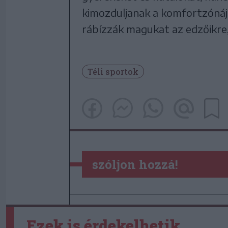
kimozduljanak a komfortzónáju
rábízzák magukat az edzőikre,
Téli sportok
szóljon hozzá!
Ezek is érdekelhetik