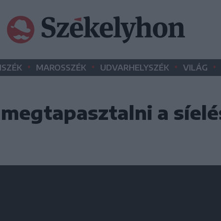
•
•
•
•
SZÉK
MAROSSZÉK
UDVARHELYSZÉK
VILÁG
 megtapasztalni a síel