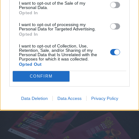
I want to opt-out of the Sale of my
Personal Data.
Opted In
I want to opt-out of processing my
Personal Data for Targeted Advertising.
Opted In
I want to opt-out of Collection, Use,
Retention, Sale, and/or Sharing of my
2026. augusztus 05., szerda
Personal Data that Is Unrelated with the
Purposes for which it was collected.
Zöldséges tekercs – videó
Opted Out
CONFIRM
Data Deletion
Data Access
Privacy Policy