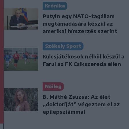
Krónika
Putyin egy NATO-tagállam
megtámadására készül az
amerikai hírszerzés szerint
Székely Sport
Kulcsjátékosok nélkül készül a
Farul az FK Csíkszereda ellen
Nőileg
B. Máthé Zsuzsa: Az élet
„doktoriját” végeztem el az
epilepsziámmal