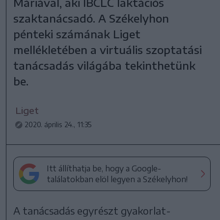
Máriával, aki IBCLC laktációs
szaktanácsadó. A Székelyhon
pénteki számának Liget
mellékletében a virtuális szoptatási
tanácsadás világába tekinthetünk
be.
Liget
2020. április 24., 11:35
Itt állíthatja be, hogy a Google-
találatokban elöl legyen a Székelyhon!
A tanácsadás egyrészt gyakorlat-