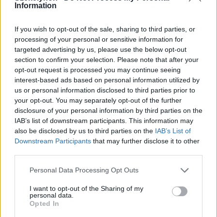
Information
If you wish to opt-out of the sale, sharing to third parties, or
processing of your personal or sensitive information for
targeted advertising by us, please use the below opt-out
2026. augusztus 06., csütörtök
section to confirm your selection. Please note that after your
opt-out request is processed you may continue seeing
Jubileumi találkozó: Csíkszentkirály
interest-based ads based on personal information utilized by
látja vendégül a Szent István nevét
us or personal information disclosed to third parties prior to
your opt-out. You may separately opt-out of the further
viselő településeket
disclosure of your personal information by third parties on the
IAB’s list of downstream participants. This information may
also be disclosed by us to third parties on the
IAB’s List of
Downstream Participants
that may further disclose it to other
third parties.
Personal Data Processing Opt Outs
I want to opt-out of the Sharing of my
personal data.
Opted In