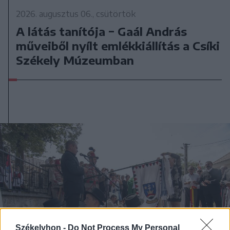
2026. augusztus 06., csütörtök
A látás tanítója − Gaál András
műveiből nyílt emlékkiállítás a Csíki
Székely Múzeumban
Székelyhon -
Do Not Process My Personal