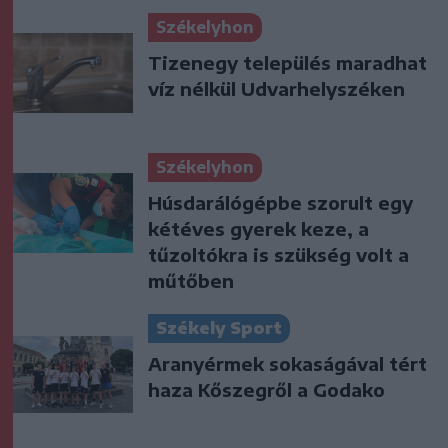
Székelyhon
Tizenegy település maradhat
víz nélkül Udvarhelyszéken
Székelyhon
Húsdarálógépbe szorult egy
kétéves gyerek keze, a
tűzoltókra is szükség volt a
műtőben
Székely Sport
Aranyérmek sokaságával tért
haza Kőszegről a Godako