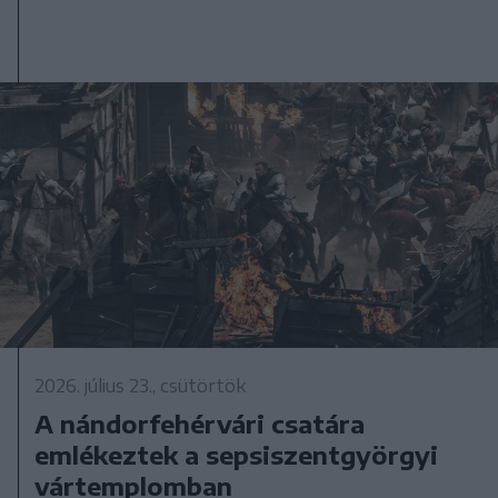
2026. július 23., csütörtök
A nándorfehérvári csatára
emlékeztek a sepsiszentgyörgyi
vártemplomban