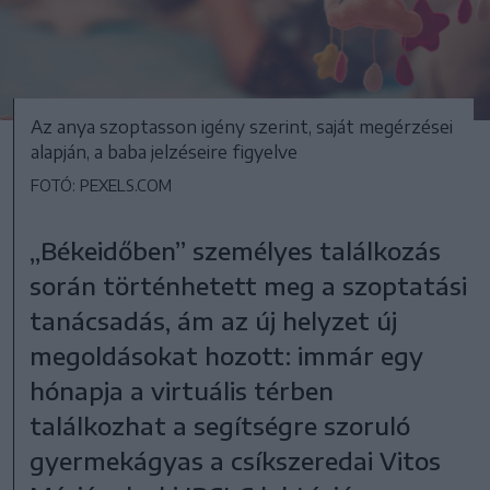
Az anya szoptasson igény szerint, saját megérzései
alapján, a baba jelzéseire figyelve
FOTÓ: PEXELS.COM
„Békeidőben” személyes találkozás
során történhetett meg a szoptatási
tanácsadás, ám az új helyzet új
megoldásokat hozott: immár egy
hónapja a virtuális térben
találkozhat a segítségre szoruló
gyermekágyas a csíkszeredai Vitos