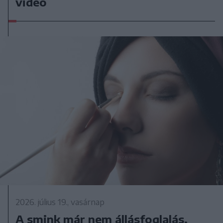
videó
2026. július 19., vasárnap
A smink már nem állásfoglalás,