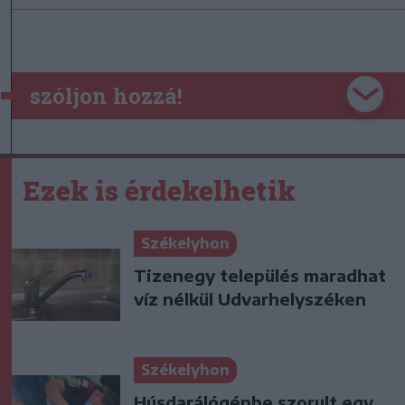
szóljon hozzá!
Ezek is érdekelhetik
Székelyhon
Tizenegy település maradhat
víz nélkül Udvarhelyszéken
Székelyhon
Húsdarálógépbe szorult egy