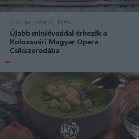
2026. augusztus 03., hétfő
Újabb miniévaddal érkezik a
Kolozsvári Magyar Opera
Csíkszeredába