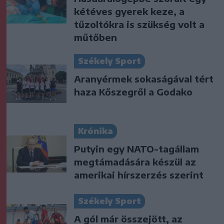
kétéves gyerek keze, a
tűzoltókra is szükség volt a
műtőben
Székely Sport
Aranyérmek sokaságával tért
haza Kőszegről a Godako
Krónika
Putyin egy NATO-tagállam
megtámadására készül az
amerikai hírszerzés szerint
Székely Sport
A gól már összejött, az