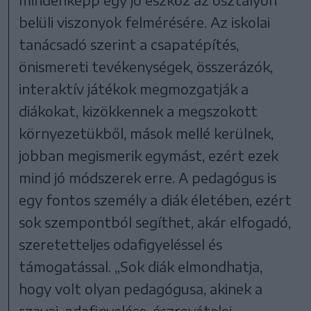
belüli viszonyok felmérésére. Az iskolai
tanácsadó szerint a csapatépítés,
önismereti tevékenységek, összerázók,
interaktív játékok megmozgatják a
diákokat, kizökkennek a megszokott
környezetükből, mások mellé kerülnek,
jobban megismerik egymást, ezért ezek
mind jó módszerek erre. A pedagógus is
egy fontos személy a diák életében, ezért
sok szempontból segíthet, akár elfogadó,
szeretetteljes odafigyeléssel és
támogatással. „Sok diák elmondhatja,
hogy volt olyan pedagógusa, akinek a
szavai, odafigyelése, észrevételei