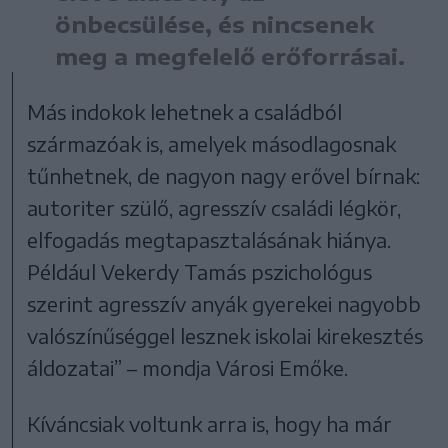
önbecsülése, és nincsenek
meg a megfelelő erőforrásai.
Más indokok lehetnek a családból
származóak is, amelyek másodlagosnak
tűnhetnek, de nagyon nagy erővel bírnak:
autoriter szülő, agresszív családi légkör,
elfogadás megtapasztalásának hiánya.
Például Vekerdy Tamás pszichológus
szerint agresszív anyák gyerekei nagyobb
valószínűséggel lesznek iskolai kirekesztés
áldozatai” – mondja Városi Emőke.
Kíváncsiak voltunk arra is, hogy ha már