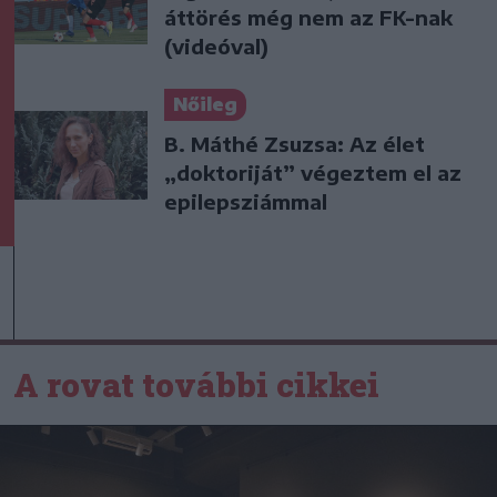
áttörés még nem az FK-nak
(videóval)
Nőileg
B. Máthé Zsuzsa: Az élet
„doktoriját” végeztem el az
epilepsziámmal
A rovat további cikkei