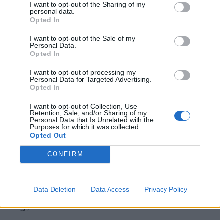
helyzet. A kiközösítéssel társuló angol
I want to opt-out of the Sharing of my
personal data.
fogalmak a tinédzserek szóhasználatában
Opted In
nem ismeretlenek: a bullying, mobbing,
I want to opt-out of the Sale of my
Personal Data.
cyberbullying. Ez utóbbi elsősorban
Opted In
interneten keresztül való zaklatást,
I want to opt-out of processing my
csúfolódást, fenyegetést jelent. Az
Personal Data for Targeted Advertising.
Opted In
áldozat személyiségfejlődésének, illetve
I want to opt-out of Collection, Use,
önbecsülésének szempontjából rendkívül
Retention, Sale, and/or Sharing of my
Personal Data that Is Unrelated with the
káros módon fejti ki hatását. Ha a
Purposes for which it was collected.
Opted Out
kiközösítés már zaklatással társul, és
CONFIRM
elfajulnak a helyzetek, a sérülések sokkal
súlyosabbakká válnak, akár az
öngyilkosságig is eljuthat az áldozat –
Data Deletion
Data Access
Privacy Policy
figyelmeztet az iskolai tanácsadó.