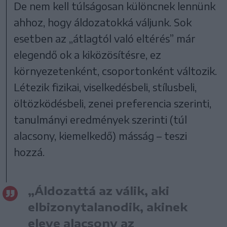
De nem kell túlságosan különcnek lennünk
ahhoz, hogy áldozatokká váljunk. Sok
esetben az „átlagtól való eltérés” már
elegendő ok a kiközösítésre, ez
környezetenként, csoportonként változik.
Létezik fizikai, viselkedésbeli, stílusbeli,
öltözködésbeli, zenei preferencia szerinti,
tanulmányi eredmények szerinti (túl
alacsony, kiemelkedő) másság – teszi
hozzá.
„Áldozattá az válik, aki
elbizonytalanodik, akinek
eleve alacsony az