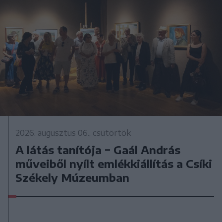
2026. augusztus 06., csütörtök
A látás tanítója − Gaál András
műveiből nyílt emlékkiállítás a Csíki
Székely Múzeumban