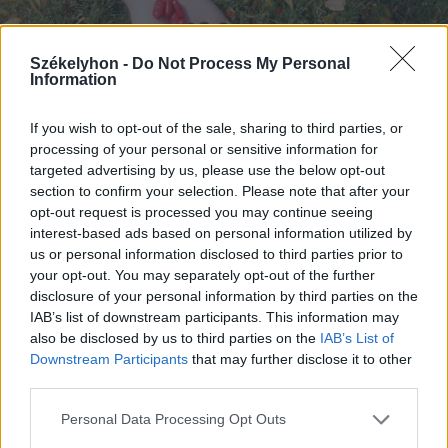
Székelyhon -
Do Not Process My Personal
Information
If you wish to opt-out of the sale, sharing to third parties, or
processing of your personal or sensitive information for
targeted advertising by us, please use the below opt-out
section to confirm your selection. Please note that after your
Akár öngyilkosságig is súlyosodhat a helyzet
opt-out request is processed you may continue seeing
interest-based ads based on personal information utilized by
FOTÓ: PIXABAY.COM
us or personal information disclosed to third parties prior to
your opt-out. You may separately opt-out of the further
disclosure of your personal information by third parties on the
IAB’s list of downstream participants. This information may
A kirekesztéssel, gúnyolódással nem csak a
also be disclosed by us to third parties on the
IAB’s List of
kirekesztett sérül, hanem a környezete is.
Downstream Participants
that may further disclose it to other
third parties.
A többi gyerek is félhet a kiközösítéstől,
és akár szorongást válthat ki bennük a
Personal Data Processing Opt Outs