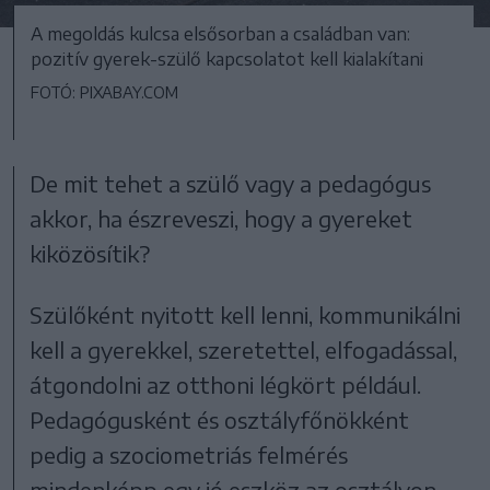
A megoldás kulcsa elsősorban a családban van:
pozitív gyerek-szülő kapcsolatot kell kialakítani
FOTÓ: PIXABAY.COM
De mit tehet a szülő vagy a pedagógus
akkor, ha észreveszi, hogy a gyereket
kiközösítik?
Szülőként nyitott kell lenni, kommunikálni
kell a gyerekkel, szeretettel, elfogadással,
átgondolni az otthoni légkört például.
Pedagógusként és osztályfőnökként
pedig a szociometriás felmérés
mindenképp egy jó eszköz az osztályon