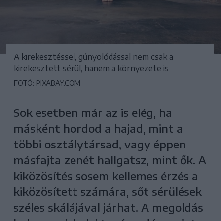
A kirekesztéssel, gúnyolódással nem csak a
kirekesztett sérül, hanem a környezete is
FOTÓ: PIXABAY.COM
Sok esetben már az is elég, ha
másként hordod a hajad, mint a
többi osztálytársad, vagy éppen
másfajta zenét hallgatsz, mint ők. A
kiközösítés sosem kellemes érzés a
kiközösített számára, sőt sérülések
széles skálájával járhat. A megoldás