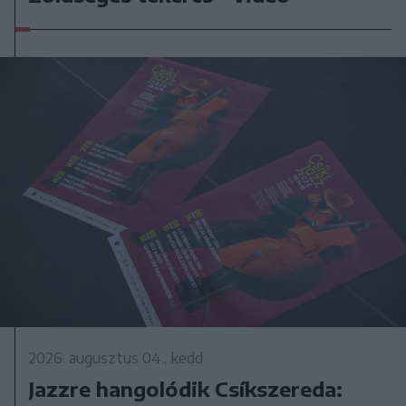
2026. augusztus 04., kedd
Jazzre hangolódik Csíkszereda: