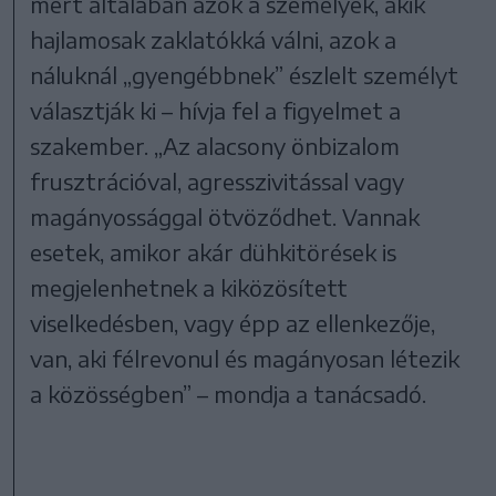
mert általában azok a személyek, akik
hajlamosak zaklatókká válni, azok a
náluknál „gyengébbnek” észlelt személyt
választják ki – hívja fel a figyelmet a
szakember. „Az alacsony önbizalom
frusztrációval, agresszivitással vagy
magányossággal ötvöződhet. Vannak
esetek, amikor akár dühkitörések is
megjelenhetnek a kiközösített
viselkedésben, vagy épp az ellenkezője,
van, aki félrevonul és magányosan létezik
a közösségben” – mondja a tanácsadó.