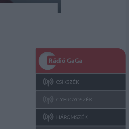
Rádió GaGa
CSÍKSZÉK
GYERGYÓSZÉK
HÁROMSZÉK