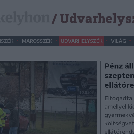
/ Udvarhelys
•
•
•
•
SZÉK
MAROSSZÉK
UDVARHELYSZÉK
VILÁG
Pénz ál
szeptemb
ellátór
Elfogadta 
amellyel ki
gyermekvé
költségvet
ellátórend