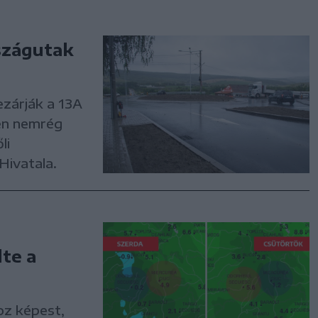
rszágutak
ezárják a 13A
en nemrég
li
Hivatala.
lte a
oz képest,