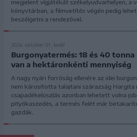
megjelent vígjátékát székelyudvarhelyen, a v
könyvtárban, a filmvetítés végén pedig lehet
beszélgetni a rendezővel.
2024. október 01., kedd
Burgonyatermés: 18 és 40 tonna
van a hektáronkénti mennyiség
A nagy nyári forróság ellenére az idei burg
nem károsította talajtani szárazság Hargita
csapadékeloszlás azonban lehetett volna jobb
pityókaszedés, a termés felét már betakarít
gazdák.