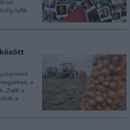
árosi
őség nyílik
 között
onyatermést
 megyében, a
. Zajlik a
ották a