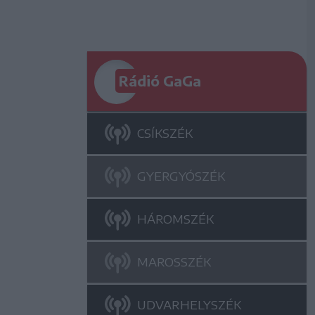
Rádió GaGa
CSÍKSZÉK
GYERGYÓSZÉK
HÁROMSZÉK
MAROSSZÉK
UDVARHELYSZÉK