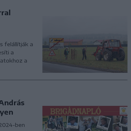
ral
felállítják a
síti a
latokhoz a
 András
lyen
 2024-ben