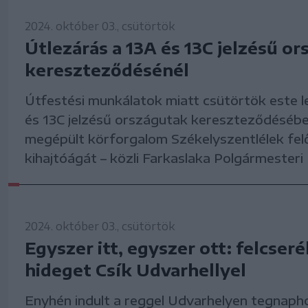
2024. október 03., csütörtök
Útlezárás a 13A és 13C jelzésű o
kereszteződésénél
Útfestési munkálatok miatt csütörtök este l
és 13C jelzésű országutak kereszteződéséb
megépült körforgalom Székelyszentlélek felő
kihajtóágát – közli Farkaslaka Polgármesteri 
2024. október 03., csütörtök
Egyszer itt, egyszer ott: felcseré
hideget Csík Udvarhellyel
Enyhén indult a reggel Udvarhelyen tegnaph