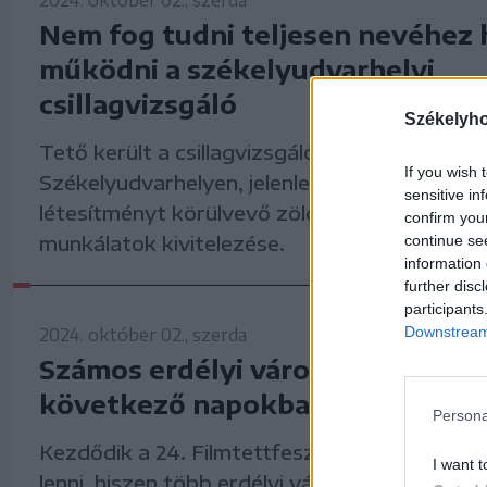
Nem fog tudni teljesen nevéhez 
működni a székelyudvarhelyi
csillagvizsgáló
Székelyh
Tető került a csillagvizsgálóként ismert épül
If you wish 
Székelyudvarhelyen, jelenleg pedig párhuzamo
sensitive in
létesítményt körülvevő zöldövezet kialakítás
confirm you
munkálatok kivitelezése.
continue se
information 
further disc
participants
Downstream 
2024. október 02., szerda
Számos erdélyi városban mozizh
következő napokban
Persona
Kezdődik a 24. Filmtettfeszt, érdemes szem
I want t
lenni, hiszen több erdélyi városba hoznak el 