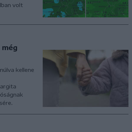
lban volt
t még
múlva kellene
argita
tóságnak
sére.