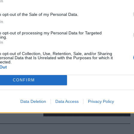
In
rt
o opt-out of the Sale of my Personal Data.
gyenesen
In
to opt-out of processing my Personal Data for Targeted
ing.
In
o opt-out of Collection, Use, Retention, Sale, and/or Sharing
ersonal Data that Is Unrelated with the Purposes for which it
ással
lected.
Out
edig
CONFIRM
anak gyertyát
Data Deletion
Data Access
Privacy Policy
ber második