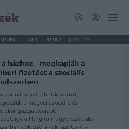
zék
•
•
•
SPORT
LIGET
RÁDIÓ
JÓÁLLÁS
l a házhoz – megkapják a
eri fizetést a szociális
endszerben
a kormány azt a határozatot,
egészítik a megyei szociális és
delmi igazgatóságok
ését, így a Hargita megyei szociális
szerben dolgozó alkalmazottak is