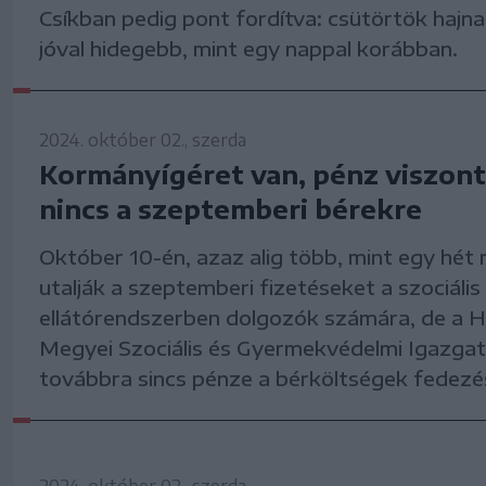
Csíkban pedig pont fordítva: csütörtök hajna
jóval hidegebb, mint egy nappal korábban.
2024. október 02., szerda
Kormányígéret van, pénz viszon
nincs a szeptemberi bérekre
Október 10-én, azaz alig több, mint egy hét 
utalják a szeptemberi fizetéseket a szociális
ellátórendszerben dolgozók számára, de a H
Megyei Szociális és Gyermekvédelmi Igazga
továbbra sincs pénze a bérköltségek fedezé
2024. október 02., szerda