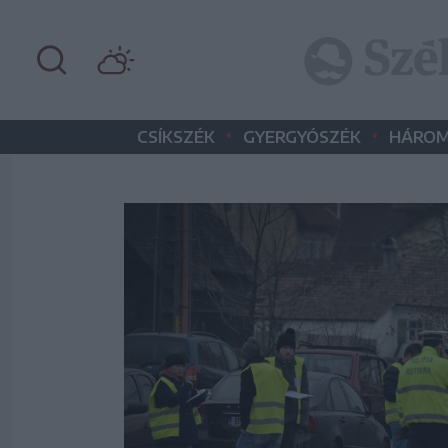
•
•
CSÍKSZÉK
GYERGYÓSZÉK
HÁROM