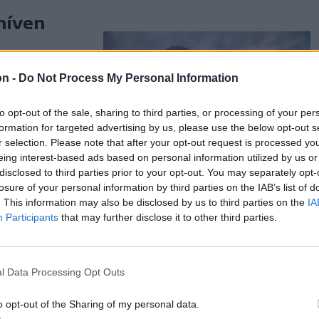
híven
on -
Do Not Process My Personal Information
et tetejére
to opt-out of the sale, sharing to third parties, or processing of your per
san zajlik a
formation for targeted advertising by us, please use the below opt-out s
a és a belső
r selection. Please note that after your opt-out request is processed y
eing interest-based ads based on personal information utilized by us or
disclosed to third parties prior to your opt-out. You may separately opt-
losure of your personal information by third parties on the IAB’s list of
. This information may also be disclosed by us to third parties on the
IA
Participants
that may further disclose it to other third parties.
atunk a
l Data Processing Opt Outs
fülesnek
o opt-out of the Sharing of my personal data.
friss magyar