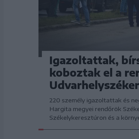
Igazoltattak, bír
koboztak el a r
Udvarhelyszéke
220 személy igazoltattak és ne
Hargita megyei rendőrök Széke
Székelykeresztúron és a körny