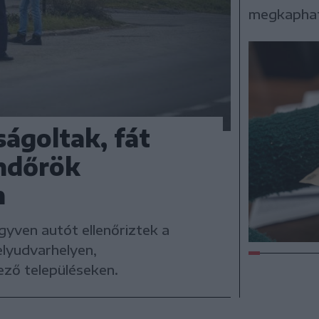
megkaphat
ságoltak, fát
endőrök
n
gyven autót ellenőriztek a
lyudvarhelyen,
ező településeken.