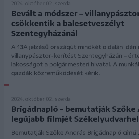
2024. október 02., szerda
Bevált a módszer – villanypásztor
csökkentik a balesetveszélyt
Szentegyházánál
A 13A jelzésű országút mindkét oldalán idén is 
villanypásztor-kerítést Szentegyházán – érte
lakosságot a polgármesteri hivatal. A munká
gazdák közreműködését kérik.
2024. október 02., szerda
Brigádnapló – bemutatják Szőke
legújabb filmjét Székelyudvarhe
Bemutatják Szőke András Brigádnapló című