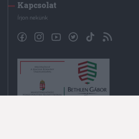
Kapcsolat
Írjon nekünk
© Székelyhon.ro 2009-2026
Minden jog fenntartva!