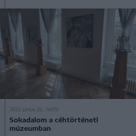
2023. június 26., hétfő
Sokadalom a céhtörténeti
múzeumban