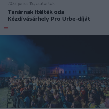
2023. június 15., csütörtök
Tanárnak ítélték oda
Kézdivásárhely Pro Urbe-díját