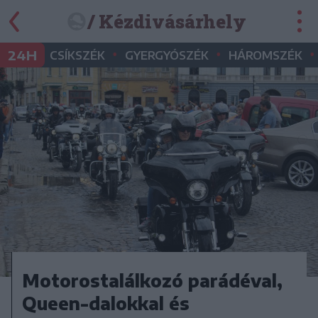
/ Kézdivásárhely
•
•
•
24H
CSÍKSZÉK
GYERGYÓSZÉK
HÁROMSZÉK
Motorostalálkozó parádéval,
Queen-dalokkal és