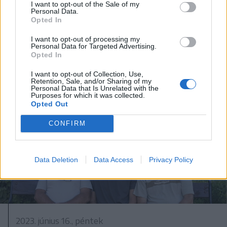
I want to opt-out of the Sale of my
2023. június 20., kedd
Personal Data.
Opted In
Waldorf-osztályt indítanak
Kézdivásárhelyen
I want to opt-out of processing my
Personal Data for Targeted Advertising.
Opted In
I want to opt-out of Collection, Use,
Retention, Sale, and/or Sharing of my
Personal Data that Is Unrelated with the
Purposes for which it was collected.
Opted Out
CONFIRM
Data Deletion
Data Access
Privacy Policy
2023. június 16., péntek