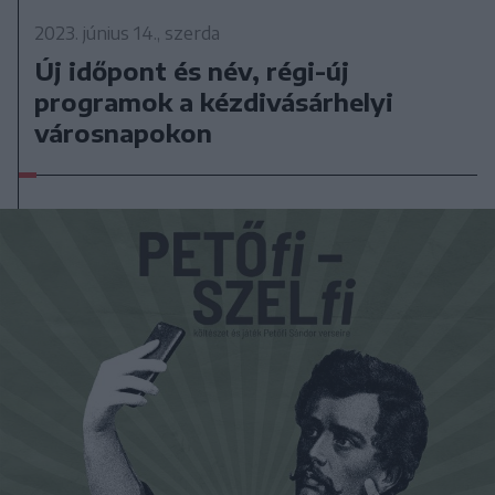
2023. június 14., szerda
Új időpont és név, régi-új
programok a kézdivásárhelyi
városnapokon