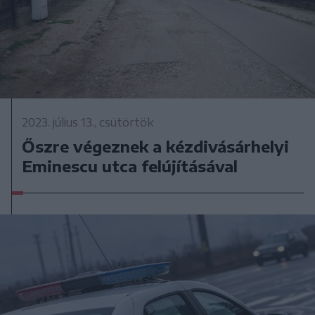
2023. július 13., csütörtök
Őszre végeznek a kézdivásárhelyi
Eminescu utca felújításával