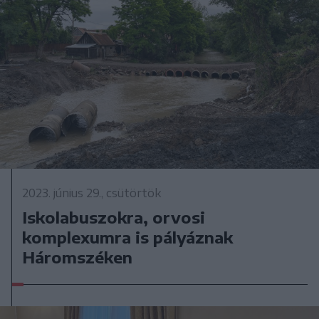
2023. június 29., csütörtök
Iskolabuszokra, orvosi
komplexumra is pályáznak
Háromszéken