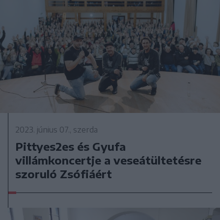
2023. június 07., szerda
Pittyes2es és Gyufa
villámkoncertje a veseátültetésre
szoruló Zsófiáért