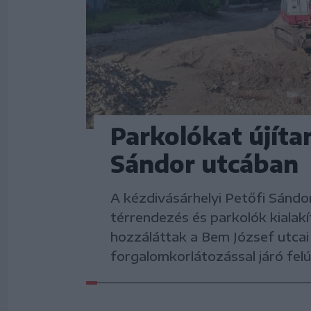
Parkolókat újítan
Sándor utcában
A kézdivásárhelyi Petőfi Sánd
térrendezés és parkolók kialak
hozzáláttak a Bem József utcai
forgalomkorlátozással járó felúj