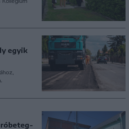
 Kollégium
ly egyik
sához,
.
áróbeteg-