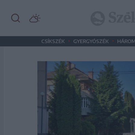
•
•
CSÍKSZÉK
GYERGYÓSZÉK
HÁROM