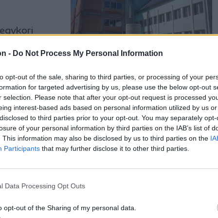
 egykori
eteg-
on -
Do Not Process My Personal Information
to opt-out of the sale, sharing to third parties, or processing of your per
formation for targeted advertising by us, please use the below opt-out s
r selection. Please note that after your opt-out request is processed y
eing interest-based ads based on personal information utilized by us or
áznak
disclosed to third parties prior to your opt-out. You may separately opt-
losure of your personal information by third parties on the IAB’s list of
 szülészet-
. This information may also be disclosed by us to third parties on the
IA
értékben
Participants
that may further disclose it to other third parties.
a helyi
rtó felújítási
l Data Processing Opt Outs
o opt-out of the Sharing of my personal data.