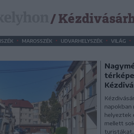
/ Kézdivásár
•
•
•
•
SZÉK
MAROSSZÉK
UDVARHELYSZÉK
VILÁG
Nagymér
térképe
Kézdivá
Kézdivásár
napokban n
helyeztek 
mellett sok
turistákat.