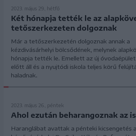
2023. május 29., hétfő
Két hónapja tették le az alapköv
tetőszerkezeten dolgoznak
Már a tetőszerkezetén dolgoznak annak a
kézdivásárhelyi bölcsődének, melynek alapk
hónapja tették le. Emellett az új óvodaépület
előtt áll és a nyujtódi iskola teljes körű felújítá
haladnak.
2023. május 26., péntek
Ahol ezután beharangoznak az i
Haranglábat avattak a pénteki kicsengetés a