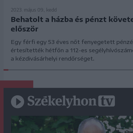
2023. május 09., kedd
Behatolt a házba és pénzt követe
először
Egy férfi egy 53 éves nőt fenyegetett pénzér
értesítették hétfőn a 112-es segélyhívószám
a kézdivásárhelyi rendőrséget.