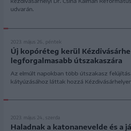
kézdivásárhelyi Dr. Csiha Kálmán Református
udvarán.
2023. május 26., péntek
Új kopóréteg kerül Kézdivásárhe
legforgalmasabb útszakaszára
Az elmúlt napokban több útszakasz felújítá
kátyúzásához láttak hozzá Kézdivásárhelyen
2023. május 24., szerda
Haladnak a katonanevelde és a j