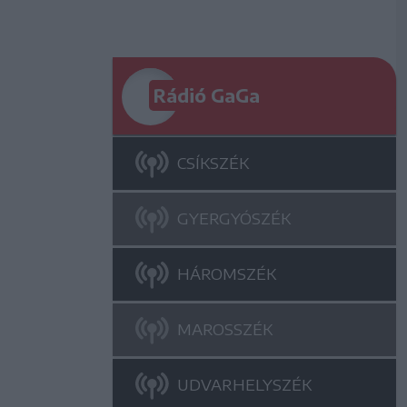
Rádió GaGa
CSÍKSZÉK
GYERGYÓSZÉK
HÁROMSZÉK
MAROSSZÉK
UDVARHELYSZÉK