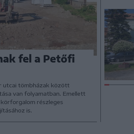
ak fel a Petőfi
or utcai tömbházak között
ítása van folyamatban. Emellett
 körforgalom részleges
ításához is.