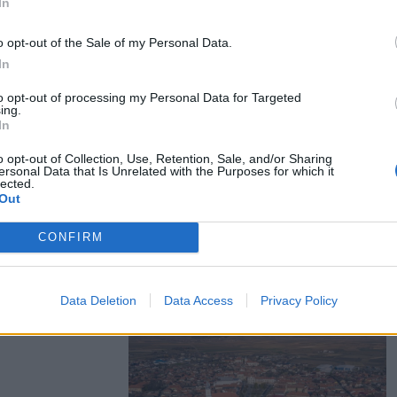
In
o opt-out of the Sale of my Personal Data.
r azt
In
besültek
to opt-out of processing my Personal Data for Targeted
ing.
In
y feltétele
o opt-out of Collection, Use, Retention, Sale, and/or Sharing
ersonal Data that Is Unrelated with the Purposes for which it
ja
lected.
Out
luszköltségek
elik.
CONFIRM
Data Deletion
Data Access
Privacy Policy