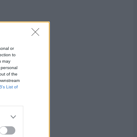
sonal or
ection to
ou may
 personal
out of the
 downstream
B’s List of