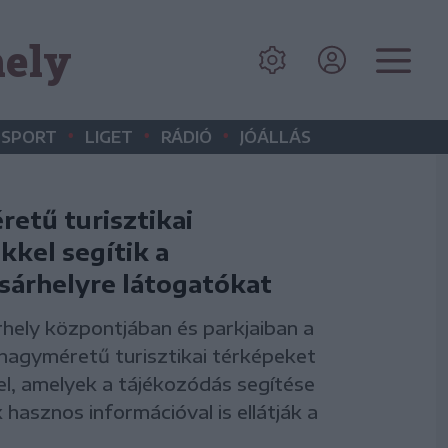
hely
•
•
•
SPORT
LIGET
RÁDIÓ
JÓÁLLÁS
etű turisztikai
kkel segítik a
sárhelyre látogatókat
hely központjában és parkjaiban a
agyméretű turisztikai térképeket
el, amelyek a tájékozódás segítése
 hasznos információval is ellátják a