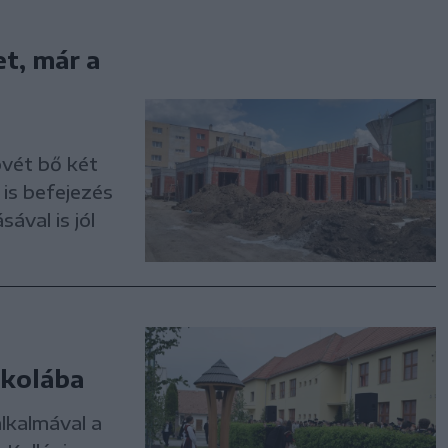
et, már a
övét bő két
 is befejezés
sával is jól
skolába
lkalmával a