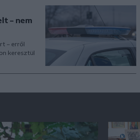
lt – nem
t – erről
on keresztül