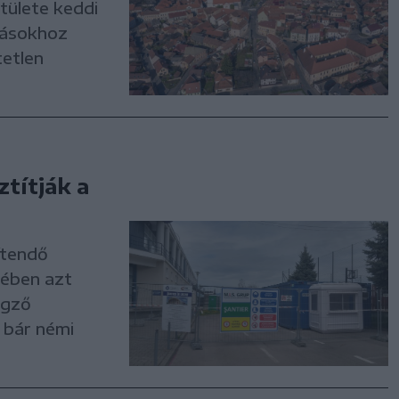
tülete keddi
zásokhoz
etlen
títják a
ítendő
mében azt
égző
 bár némi