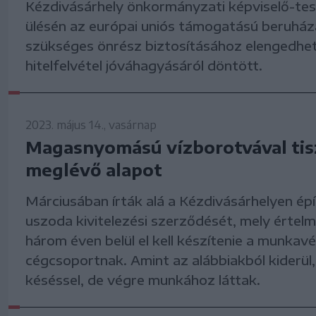
Kézdivásárhely önkormányzati képviselő-tes
ülésén az európai uniós támogatású beruhá
szükséges önrész biztosításához elengedhet
hitelfelvétel jóváhagyásáról döntött.
2023. május 14., vasárnap
Magasnyomású vízborotvával tisz
meglévő alapot
Márciusában írták alá a Kézdivásárhelyen ép
uszoda kivitelezési szerződését, mely értel
három éven belül el kell készítenie a munkav
cégcsoportnak. Amint az alábbiakból kiderül,
késéssel, de végre munkához láttak.