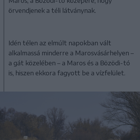
Maros, a Bözödi-tó közepére, hogy
örvendjenek a téli látványnak.
Idén télen az elmúlt napokban vált
alkalmassá minderre a Marosvásárhelyen –
a gát közelében – a Maros és a Bözödi-tó
is, hiszen ekkora fagyott be a vízfelület.