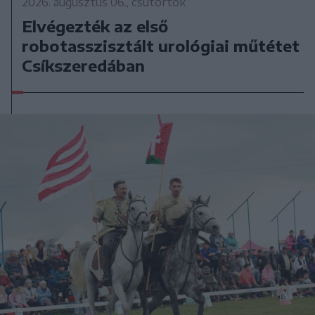
2026. augusztus 06., csütörtök
Elvégezték az első
robotasszisztált urológiai műtétet
Csíkszeredában