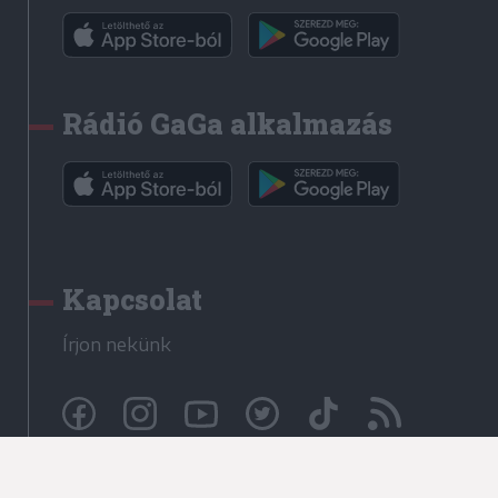
Rádió GaGa alkalmazás
Kapcsolat
Írjon nekünk