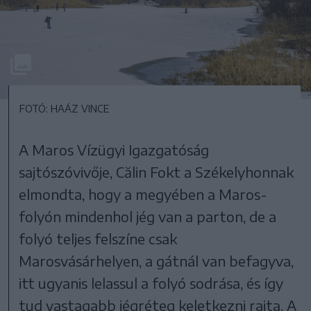
FOTÓ: HAÁZ VINCE
A Maros Vízügyi Igazgatóság
sajtószóvivője, Călin Fokt a Székelyhonnak
elmondta, hogy a megyében a Maros-
folyón mindenhol jég van a parton, de a
folyó teljes felszíne csak
Marosvásárhelyen, a gátnál van befagyva,
itt ugyanis lelassul a folyó sodrása, és így
tud vastagabb jégréteg keletkezni rajta. A