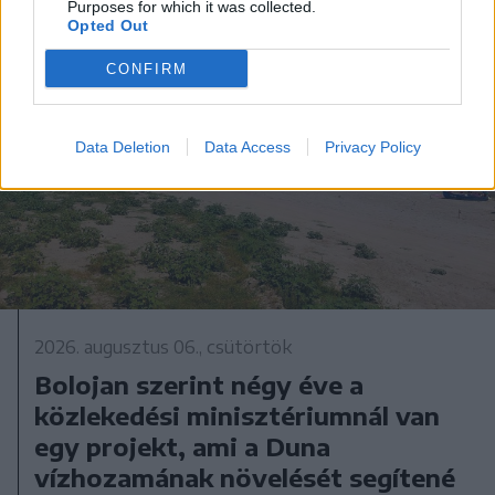
Purposes for which it was collected.
Opted Out
CONFIRM
Data Deletion
Data Access
Privacy Policy
2026. augusztus 06., csütörtök
Bolojan szerint négy éve a
közlekedési minisztériumnál van
egy projekt, ami a Duna
vízhozamának növelését segítené