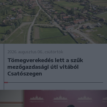
2026. augusztus 06., csütörtök
Tömegverekedés lett a szűk
mezőgazdasági úti vitából
Csatószegen