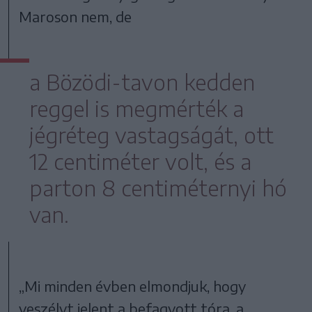
Maroson nem, de
a Bözödi-tavon kedden
reggel is megmérték a
jégréteg vastagságát, ott
12 centiméter volt, és a
parton 8 centiméternyi hó
van.
„Mi minden évben elmondjuk, hogy
veszélyt jelent a befagyott tóra, a