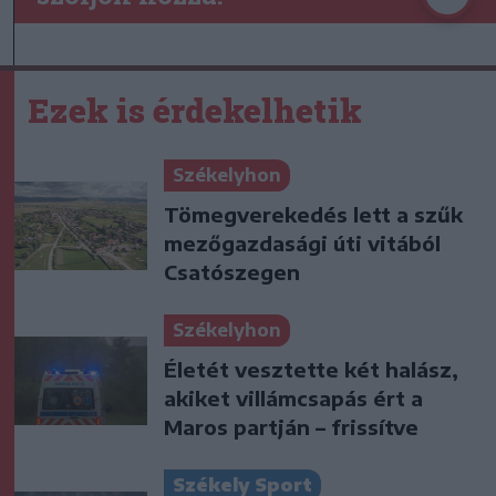
Ezek is érdekelhetik
Székelyhon
Tömegverekedés lett a szűk
mezőgazdasági úti vitából
Csatószegen
Székelyhon
Életét vesztette két halász,
akiket villámcsapás ért a
Maros partján – frissítve
Székely Sport