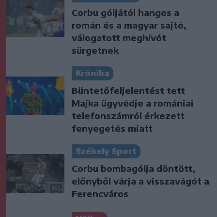
Corbu góljától hangos a
román és a magyar sajtó,
válogatott meghívót
sürgetnek
Krónika
Büntetőfeljelentést tett
Majka ügyvédje a romániai
telefonszámról érkezett
fenyegetés miatt
Székely Sport
Corbu bombagólja döntött,
előnyből várja a visszavágót a
Ferencváros