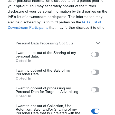
us or personal information disclosed to third parties prior to
your opt-out. You may separately opt-out of the further
disclosure of your personal information by third parties on the
IAB’s list of downstream participants. This information may
also be disclosed by us to third parties on the
IAB’s List of
Downstream Participants
that may further disclose it to other
third parties.
Personal Data Processing Opt Outs
2026. augusztus 06., csütörtök
I want to opt-out of the Sharing of my
Villamosenergia-válság
personal data.
enyhítéséről szóló intézkedéseket
Opted In
fogatott el a kormány
I want to opt-out of the Sale of my
Personal Data.
Opted In
I want to opt-out of processing my
Personal Data for Targeted Advertising.
Opted In
I want to opt-out of Collection, Use,
Retention, Sale, and/or Sharing of my
Personal Data that Is Unrelated with the