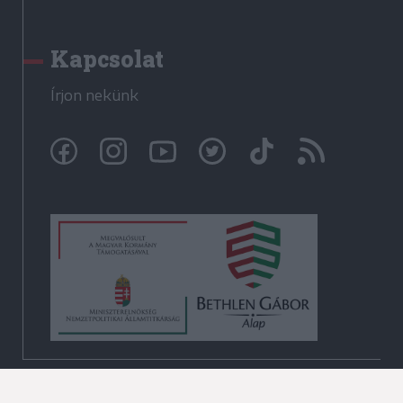
Kapcsolat
Írjon nekünk
© Székelyhon.ro 2009-2026