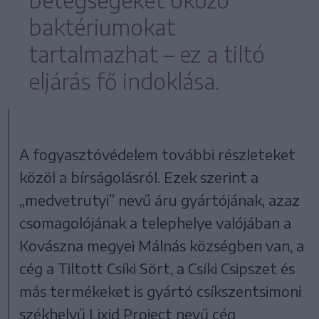
baktériumokat
tartalmazhat – ez a tiltó
eljárás fő indoklása.
A fogyasztóvédelem további részleteket
közöl a bírságolásról. Ezek szerint a
„medvetrutyi” nevű áru gyártójának, azaz
csomagolójának a telephelye valójában a
Kovászna megyei Málnás községben van, a
cég a Tiltott Csíki Sört, a Csíki Csipszet és
más termékeket is gyártó csíkszentsimoni
székhelyű Lixid Project nevű cég