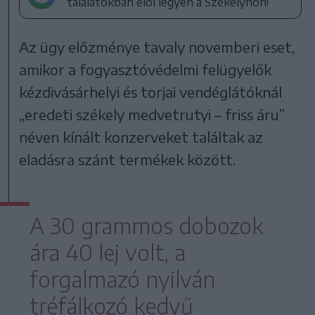
találatokban elöl legyen a Székelyhon!
Az ügy előzménye tavaly novemberi eset,
amikor a fogyasztóvédelmi felügyelők
kézdivásárhelyi és torjai vendéglátóknál
„eredeti székely medvetrutyi – friss áru”
néven kínált konzerveket találtak az
eladásra szánt termékek között.
A 30 grammos dobozok
ára 40 lej volt, a
forgalmazó nyilván
tréfálkozó kedvű