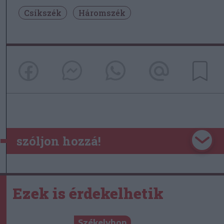
Csíkszék
Háromszék
szóljon hozzá!
Ezek is érdekelhetik
Székelyhon