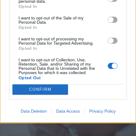
personal data.
Opted In
I want to opt-out of the Sale of my
2026. augusztus 07., péntek
Personal Data.
Opted In
Emberi sorsokat, érzelmeket
mutat be a Magyar Menyasszony
I want to opt-out of processing my
Personal Data for Targeted Advertising.
kiállítás
Opted In
I want to opt-out of Collection, Use,
Retention, Sale, and/or Sharing of my
Personal Data that Is Unrelated with the
Purposes for which it was collected.
Opted Out
CONFIRM
Data Deletion
Data Access
Privacy Policy