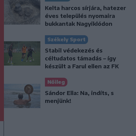
Kelta harcos sírjára, hatezer
éves település nyomaira
bukkantak Nagyiklódon
Székely Sport
Stabil védekezés és
céltudatos támadás – így
készült a Farul ellen az FK
Nőileg
Sándor Ella: Na, indíts, s
menjünk!