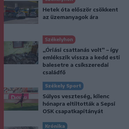
Hetek óta először csökkent
az üzemanyagok ára
Székelyhon
„Óriási csattanás volt” – így
emlékszik vissza a kedd esti
balesetre a csíkszeredai
családfő
Székely Sport
Súlyos veszteség, kilenc
hónapra eltiltották a Sepsi
OSK csapatkapitányát
Krónika