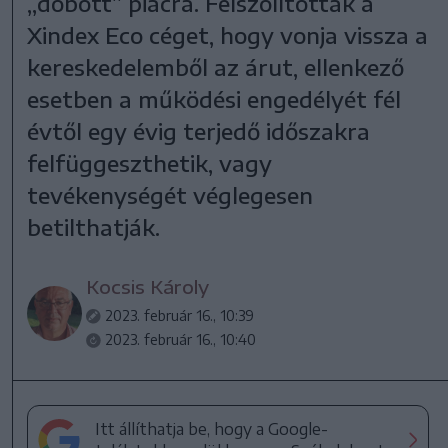
„dobott” piacra. Felszólították a
Xindex Eco céget, hogy vonja vissza a
kereskedelemből az árut, ellenkező
esetben a működési engedélyét fél
évtől egy évig terjedő időszakra
felfüggeszthetik, vagy
tevékenységét véglegesen
betilthatják.
Kocsis Károly
2023. február 16., 10:39
2023. február 16., 10:40
Itt állíthatja be, hogy a Google-