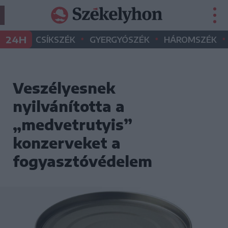
•
•
•
24H
CSÍKSZÉK
GYERGYÓSZÉK
HÁROMSZÉK
Veszélyesnek
nyilvánította a
„medvetrutyis”
konzerveket a
fogyasztóvédelem