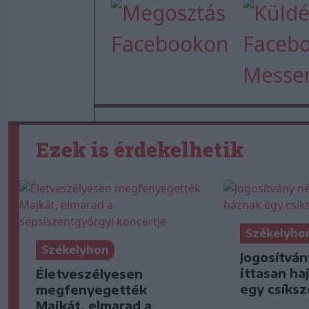
Ezek is érdekelhetik
Székelyho
Székelyhon
Jogosítván
ittasan ha
Életveszélyesen
egy csíksz
megfenyegették
Majkát, elmarad a