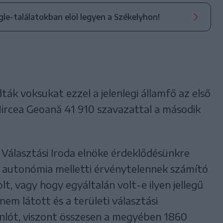
ogle-találatokban elöl legyen a Székelyhon!
ák voksukat ezzel a jelenlegi államfő az első
ircea Geoană 41 910 szavazattal a második
 Választási Iroda elnöke érdeklődésünkre
gy autonómia melletti érvénytelennek számító
t, vagy hogy egyáltalán volt-e ilyen jellegű
nem látott és a területi választási
nlót, viszont összesen a megyében 1860