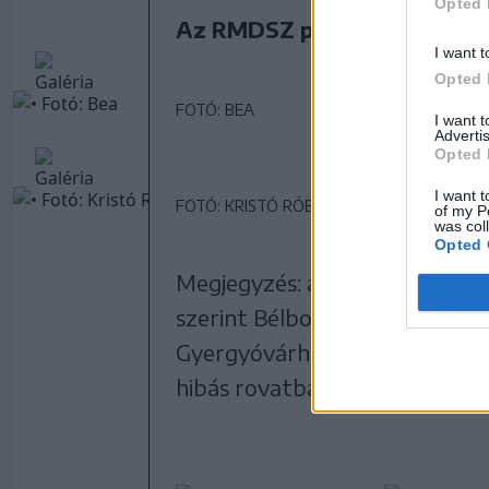
Opted 
Az RMDSZ párhuzamos száml
I want t
Opted 
FOTÓ: BEA
I want 
Advertis
Opted 
I want t
FOTÓ: KRISTÓ RÓBERT
of my P
was col
Opted 
Megjegyzés: a mellékelt táblá
szerint Bélborból, Maroshévízr
Gyergyóvárhegyről nincsenek 
hibás rovatban szerepel a lea