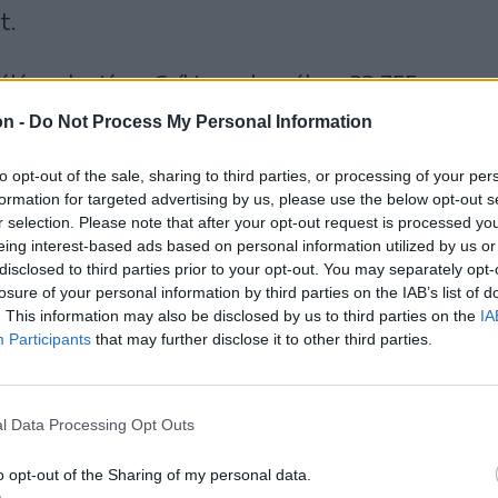
t.
ása alapján a Csíki-medencében 33 755-en
16 500 szavazatot kapott, míg Băsescu 17
on -
Do Not Process My Personal Information
voksok többségét. Csíkszeredában szoros
to opt-out of the sale, sharing to third parties, or processing of your per
leadott szavazat közül Geoană 6107, míg
formation for targeted advertising by us, please use the below opt-out s
t begyűjteni. Băsescura a Csíki-
r selection. Please note that after your opt-out request is processed y
eing interest-based ads based on personal information utilized by us or
dfürdőn szavaztak, ott a leadott
disclosed to third parties prior to your opt-out. You may separately opt-
dta begyűjteni a jelenlegi államfő.
losure of your personal information by third parties on the IAB’s list of
. This information may also be disclosed by us to third parties on the
IA
Participants
that may further disclose it to other third parties.
e el a legnagyobb eredményt ott a
éka szavazott neki bizalmat. Legtöbben
 járultak az urnák elé, legkevesebben pedig
l Data Processing Opt Outs
ázalék).
o opt-out of the Sharing of my personal data.