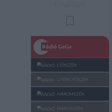
Rádió GaGa
CSÍKSZÉK
GYERGYÓSZÉK
HÁROMSZÉK
MAROSSZÉK