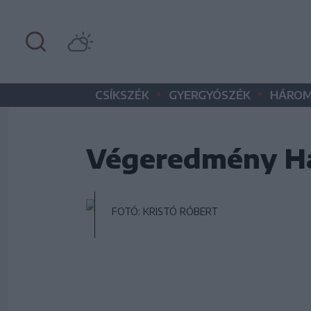
•
•
CSÍKSZÉK
GYERGYÓSZÉK
HÁROM
Végeredmény H
FOTÓ: KRISTÓ RÓBERT