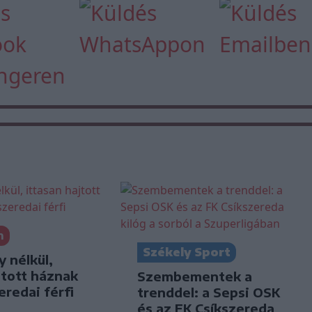
n
Székely Sport
y nélkül,
jtott háznak
Szembementek a
eredai férfi
trenddel: a Sepsi OSK
és az FK Csíkszereda