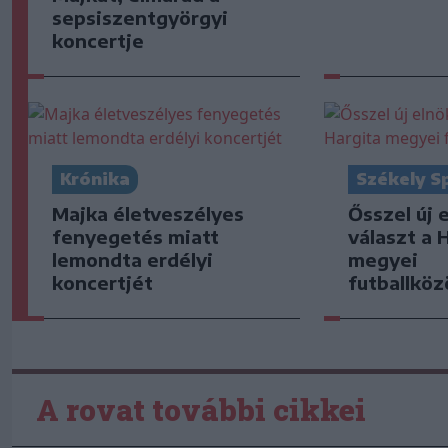
sepsiszentgyörgyi
koncertje
Krónika
Székely S
Majka életveszélyes
Ősszel új 
fenyegetés miatt
választ a 
lemondta erdélyi
megyei
koncertjét
futballkö
A rovat további cikkei