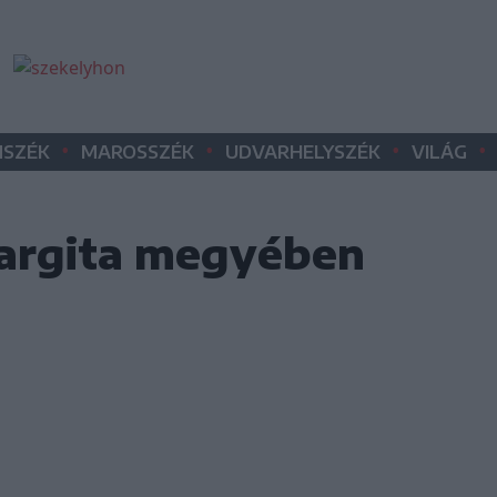
•
•
•
•
SZÉK
MAROSSZÉK
UDVARHELYSZÉK
VILÁG
argita megyében