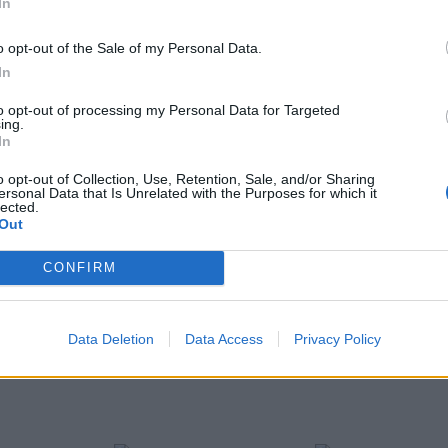
In
álásának összesítése:
o opt-out of the Sale of my Personal Data.
In
to opt-out of processing my Personal Data for Targeted
ing.
In
o opt-out of Collection, Use, Retention, Sale, and/or Sharing
ersonal Data that Is Unrelated with the Purposes for which it
lected.
Out
zatokat az RMDSZ-től kaptuk, s a jelek
CONFIRM
ől, Borszékről, Gyergyóalfaluból,
benne adatok. Balánbányánál valószínűleg
Data Deletion
Data Access
Privacy Policy
dott és az érvényes szavazatok száma.