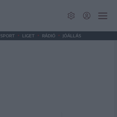
•
•
•
SPORT
LIGET
RÁDIÓ
JÓÁLLÁS