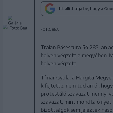
Itt állíthatja be, hogy a Go
FOTÓ: BEA
Traian Băsescura 54 283-an adt
helyen végzett a megyében. M
helyen végzett.
Tímár Gyula, a Hargita Megyei
kifejtette: nem tud arról, ho
protestáló szavazat mennyi vol
szavazat, mint mondta ő ilyet 
bizottságok sem jeleztek haso