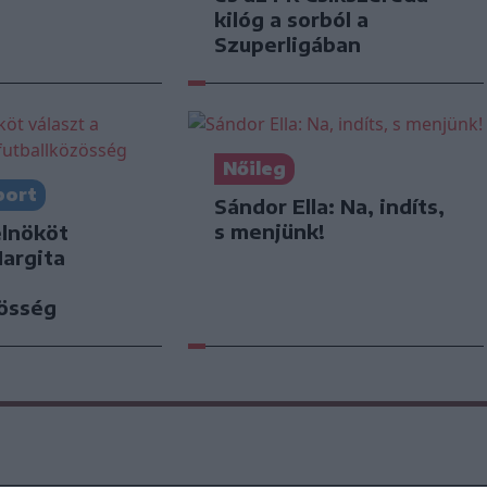
kilóg a sorból a
Szuperligában
Nőileg
port
Sándor Ella: Na, indíts,
s menjünk!
elnököt
Hargita
zösség