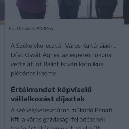
FOTÓ: CSATÓ ANDREA
A Székelykeresztúr Város Kultúrájáért
Díjat Osvát Ágnes, az esperes rokona
vette át, őt Bálint István katolikus
plébános kísérte.
Értékrendet képviselő
vállalkozást díjaztak
A székelykeresztúron működő Benati
Kft. a város gazdasági fejlődésének
terén ért el érdemeket az elmúlt