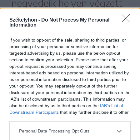
negyedeik helyen végzett
az ágazatában.
Székelyhon -
Do Not Process My Personal
Information
Közel 150 embernek ad munkát,
If you wish to opt-out of the sale, sharing to third parties, or
többségük helybéli, és mint a
processing of your personal or sensitive information for
beszédben kiemelték, legtöbben már
targeted advertising by us, please use the below opt-out
section to confirm your selection. Please note that after your
évek, évtizedek óta dolgoznak a
opt-out request is processed you may continue seeing
társaságnál. A cég stabilitást és
interest-based ads based on personal information utilized by
us or personal information disclosed to third parties prior to
biztonságot teremtett a közösségben,
your opt-out. You may separately opt-out of the further
vezetői emberközpontú szemléletet
disclosure of your personal information by third parties on the
IAB’s list of downstream participants. This information may
képviselnek. „A Benati nem csupán
also be disclosed by us to third parties on the
IAB’s List of
vállalkozás, hanem egy közösséget, egy
Downstream Participants
that may further disclose it to other
third parties.
mentalitást, egy értékrendet képvisel”
– hangzott el.
Personal Data Processing Opt Outs