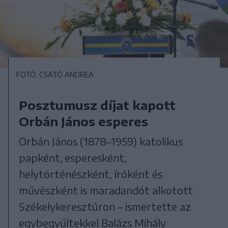
FOTÓ: CSATÓ ANDREA
Posztumusz díjat kapott
Orbán János esperes
Orbán János (1878–1959) katolikus
papként, esperesként,
helytörténészként, íróként és
művészként is maradandót alkotott
Székelykeresztúron – ismertette az
egybegyűltekkel Balázs Mihály