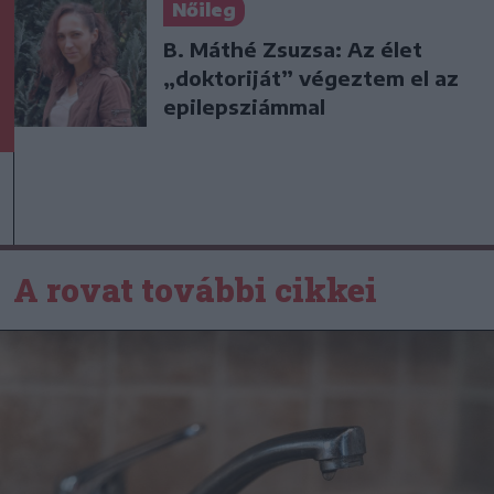
Nőileg
B. Máthé Zsuzsa: Az élet
„doktoriját” végeztem el az
epilepsziámmal
A rovat további cikkei