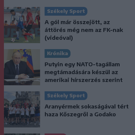
Székely Sport
A gól már összejött, az
áttörés még nem az FK-nak
(videóval)
Krónika
Putyin egy NATO-tagállam
megtámadására készül az
amerikai hírszerzés szerint
Székely Sport
Aranyérmek sokaságával tért
haza Kőszegről a Godako