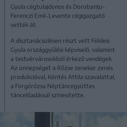
Gyula cégtulajdonos és Dorobanțu-
Ferenczi Emil-Levente cégigazgató
vették át.
A dísztanácsülésen részt vett Földesi
Gyula országgyűlési képviselő, valamint
a testvérvárosokból érkező vendégek.
Az ünnepséget a Rőzse zenekar zenés
produkcióval, Köntés Attila szavalattal,
a Forgórózsa Néptáncegyüttes
táncelőadással színesítette.