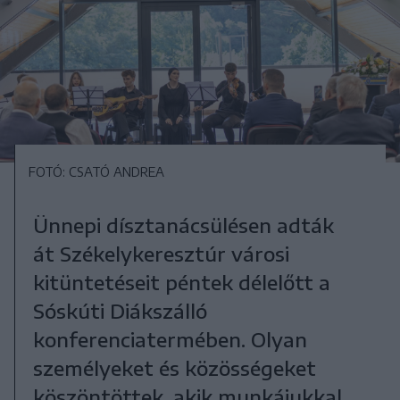
FOTÓ: CSATÓ ANDREA
Ünnepi dísztanácsülésen adták
át Székelykeresztúr városi
kitüntetéseit péntek délelőtt a
Sóskúti Diákszálló
konferenciatermében. Olyan
személyeket és közösségeket
köszöntöttek, akik munkájukkal