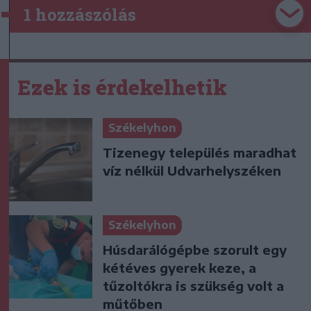
1 hozzászólás
Ezek is érdekelhetik
Székelyhon
Tizenegy település maradhat
víz nélkül Udvarhelyszéken
Székelyhon
Húsdarálógépbe szorult egy
kétéves gyerek keze, a
tűzoltókra is szükség volt a
műtőben