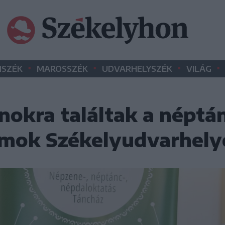
•
•
•
•
SZÉK
MAROSSZÉK
UDVARHELYSZÉK
VILÁG
nokra találtak a néptá
amok Székelyudvarhely