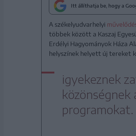
Itt állíthatja be, hogy a Go
A székelyudvarhelyi
művelődési
többek között a Kaszaj Egyes
Erdélyi Hagyományok Háza Alap
helyszínek helyett új tereket 
igyekeznek zav
közönségnek 
programokat.