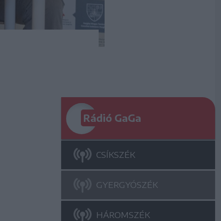
Rádió GaGa
CSÍKSZÉK
GYERGYÓSZÉK
HÁROMSZÉK