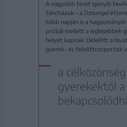
A nagyobb teret igénylő tevé
táncházak – a Dzsungel éttere
több napján is a hagyományőr
próbái mellett a legkisebbek g
helyet kapnak. Délelőtt a hiva
gyerek- és felnőttcsoportok v
a célközönség 
gyerekektől a 
bekapcsolódh