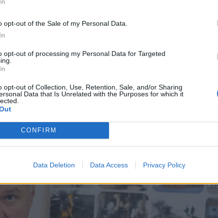
In
o opt-out of the Sale of my Personal Data.
yok is helyet kaptak – ismertette Orendi
In
űhely vezetője és Tamás Vanda, a Erdélyi
to opt-out of processing my Personal Data for Targeted
székelyudvarhelyi irodájának vezetője
ing.
In
o opt-out of Collection, Use, Retention, Sale, and/or Sharing
ersonal Data that Is Unrelated with the Purposes for which it
lected.
Out
CONFIRM
Data Deletion
Data Access
Privacy Policy