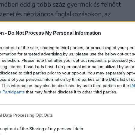
rmében eddig több száz gyermek és felnőtt
zenei és néptáncos foglalkozásokon, az
azonban arra kényszerítette az épületet
sulatokat, hogy új megoldásokat találjanak.
on -
Do Not Process My Personal Information
to opt-out of the sale, sharing to third parties, or processing of your per
t az Erdélyi Hagyományok Háza
formation for targeted advertising by us, please use the below opt-out s
ltöztették. Itt hétfőtől csütörtökig
r selection. Please note that after your opt-out request is processed y
eing interest-based ads based on personal information utilized by us or
 különböző hangszerek tanórái.
disclosed to third parties prior to your opt-out. You may separately opt-
losure of your personal information by third parties on the IAB’s list of
. This information may also be disclosed by us to third parties on the
IA
több mint száz diák vesz
Participants
that may further disclose it to other third parties.
tói csapat pedig kilenc
l Data Processing Opt Outs
o opt-out of the Sharing of my personal data.