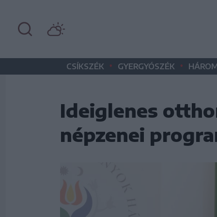
•
•
CSÍKSZÉK
GYERGYÓSZÉK
HÁROM
Ideiglenes ottho
népzenei progr