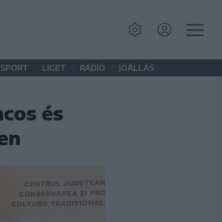
•
•
•
SPORT
LIGET
RÁDIÓ
JÓÁLLÁS
ncos és
en