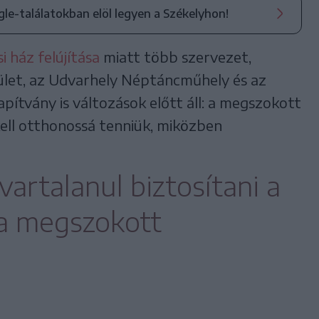
ogle-találatokban elöl legyen a Székelyhon!
 ház felújítása
miatt több szervezet,
ület, az Udvarhely Néptáncműhely és az
ítvány is változások előtt áll: a megszokott
kell otthonossá tenniük, miközben
artalanul biztosítani a
a megszokott