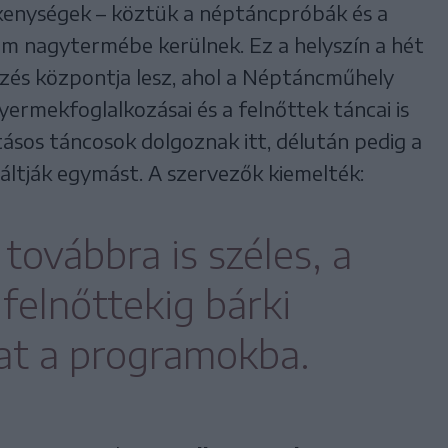
kenységek – köztük a néptáncpróbák és a
m nagytermébe kerülnek. Ez a helyszín a hét
zés központja lesz, ahol a Néptáncműhely
yermekfoglalkozásai és a felnőttek táncai is
tásos táncosok dolgoznak itt, délután pedig a
áltják egymást. A szervezők kiemelték:
továbbra is széles, a
felnőttekig bárki
at a programokba.