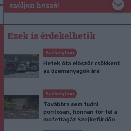
szóljon hozzá!
Ezek is érdekelhetik
Székelyhon
Hetek óta először csökkent
az üzemanyagok ára
Székelyhon
Továbbra sem tudni
pontosan, honnan tör fel a
mofettagáz Szejkefürdőn