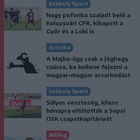
Székely Sport
Nagy pofonba szaladt belé a
Kolozsvári CFR, kikapott a
Győr és a Loki is
Krónika
A Majka-ügy csak a jéghegy
csúcsa, be kellene fejezni a
magyar–magyar acsarkodást
Székely Sport
Súlyos veszteség, kilenc
hónapra eltiltották a Sepsi
OSK csapatkapitányát
Nőileg