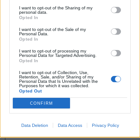
I want to opt-out of the Sharing of my
personal data.
Opted In
I want to opt-out of the Sale of my
Personal Data.
Opted In
I want to opt-out of processing my
Personal Data for Targeted Advertising.
Opted In
I want to opt-out of Collection, Use,
Retention, Sale, and/or Sharing of my
Personal Data that Is Unrelated with the
Purposes for which it was collected.
2026. augusztus 06., csütörtök
Opted Out
Több száz évre tekinthet vissza a
CONFIRM
múltba, aki belép a felújított
agyagfalvi templomba
Data Deletion
Data Access
Privacy Policy