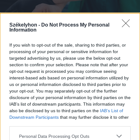
Székelyhon -
Do Not Process My Personal
Information
If you wish to opt-out of the sale, sharing to third parties, or
processing of your personal or sensitive information for
targeted advertising by us, please use the below opt-out
section to confirm your selection. Please note that after your
opt-out request is processed you may continue seeing
interest-based ads based on personal information utilized by
2026. augusztus 06., csütörtök
us or personal information disclosed to third parties prior to
your opt-out. You may separately opt-out of the further
Székelykeresztúri üzleteknél és
disclosure of your personal information by third parties on the
cégeknél razziáztak a hatóságok
IAB’s list of downstream participants. This information may
also be disclosed by us to third parties on the
IAB’s List of
Downstream Participants
that may further disclose it to other
third parties.
Personal Data Processing Opt Outs