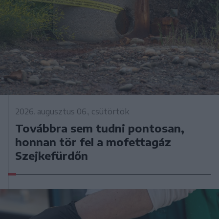
2026. augusztus 06., csütörtök
Továbbra sem tudni pontosan,
honnan tör fel a mofettagáz
Szejkefürdőn