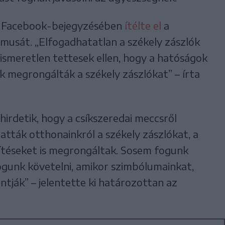
 Facebook-bejegyzésében
ítélte el
a
zmusát. „Elfogadhatatlan a székely zászlók
 ismeretlen tettesek ellen, hogy a hatóságok
ik megrongálták a székely zászlókat” – írta
 hirdetik, hogy a csíkszeredai meccsről
atták otthonainkról a székely zászlókat, a
rítéseket is megrongáltak. Sosem fogunk
fogunk követelni, amikor szimbólumainkat,
tják” – jelentette ki határozottan az