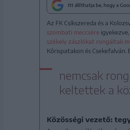
Itt állíthatja be, hogy a Go
Az FK Csíkszereda és a Kolozs
szombati meccsére
igyekezve,
székely zászlókat rongáltak 
Kőrispatakon és Csekefalván. 
nemcsak rongá
keltettek a k
Közösségi vezető: tegy