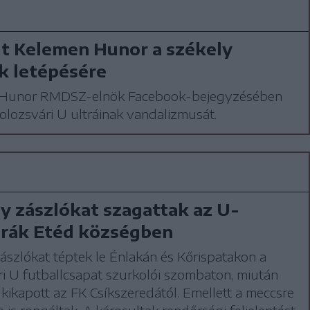
t Kelemen Hunor a székely
k letépésére
Hunor RMDSZ-elnök Facebook-bejegyzésében
a kolozsvári U ultráinak vandalizmusát.
y zászlókat szagattak az U-
trák Etéd községben
ászlókat téptek le Énlakán és Kőrispatakon a
i U futballcsapat szurkolói szombaton, miután
kikapott az FK Csíkszeredától. Emellett a meccsre