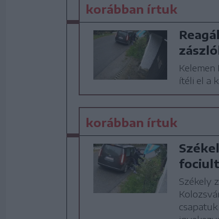
korábban írtuk
Reagál
zászló
Kelemen 
ítéli el 
korábban írtuk
Székel
fociul
Székely z
Kolozsvár
csapatuk 