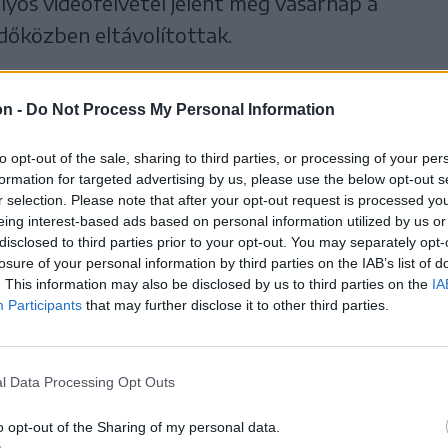
lyos videófelvétel jelent meg vasárnap a
dőközben eltávolítottak.
gy
videófelvételt
az esetről, amelyet az egyik
on -
Do Not Process My Personal Information
ezen pedig jobban kivehetők a tettesek.
kolozsvári rendszámú autó megáll az énlaki
to opt-out of the sale, sharing to third parties, or processing of your per
formation for targeted advertising by us, please use the below opt-out s
lőtt, majd onnan kiszáll egy maszkos férfi
r selection. Please note that after your opt-out request is processed y
eing interest-based ads based on personal information utilized by us or
disclosed to third parties prior to your opt-out. You may separately opt-
losure of your personal information by third parties on the IAB’s list of
. This information may also be disclosed by us to third parties on the
IA
magántulajdonra kitűzött
Participants
that may further disclose it to other third parties.
ót.
l Data Processing Opt Outs
o opt-out of the Sharing of my personal data.