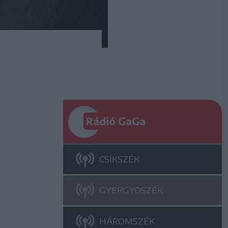
Rádió GaGa
CSÍKSZÉK
GYERGYÓSZÉK
HÁROMSZÉK