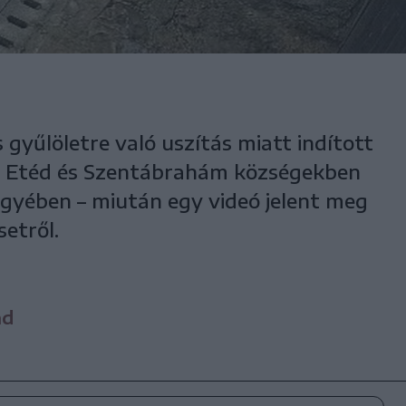
 gyűlöletre való uszítás miatt indított
z Etéd és Szentábrahám községekben
gyében – miután egy videó jelent meg
etről.
nd