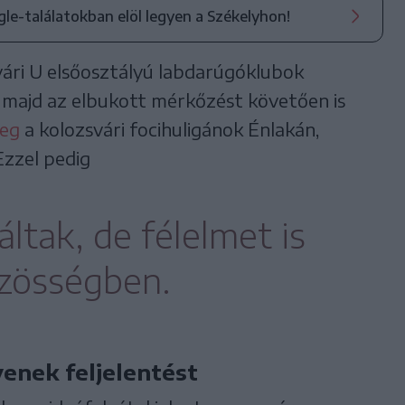
ogle-találatokban elöl legyen a Székelyhon!
vári U elsőosztályú labdarúgóklubok
 majd az elbukott mérkőzést követően is
meg
a kolozsvári focihuligánok Énlakán,
Ezzel pedig
ltak, de félelmet is
özösségben.
enek feljelentést