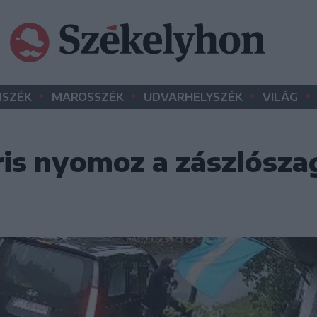
•
•
•
•
SZÉK
MAROSSZÉK
UDVARHELYSZÉK
VILÁG
is nyomoz a zászlósz