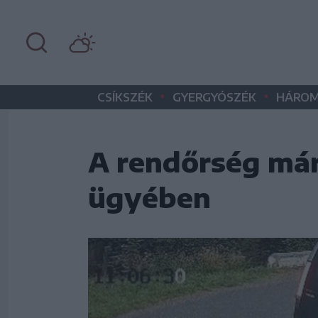
•
•
CSÍKSZÉK
GYERGYÓSZÉK
HÁROM
A rendőrség már
ügyében