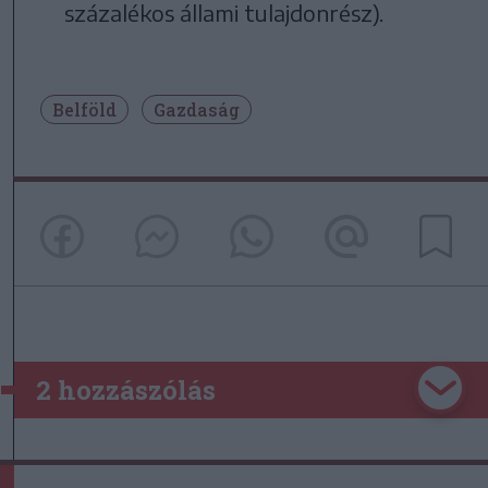
százalékos állami tulajdonrész).
Belföld
Gazdaság
2 hozzászólás