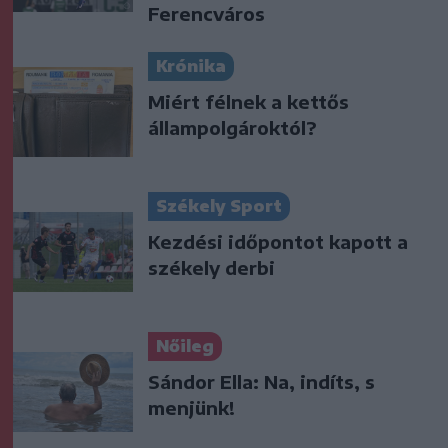
Ferencváros
Krónika
Miért félnek a kettős
állampolgároktól?
Székely Sport
Kezdési időpontot kapott a
székely derbi
Nőileg
Sándor Ella: Na, indíts, s
menjünk!