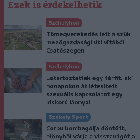
Ezek is érdekelhetik
Székelyhon
Tömegverekedés lett a szűk
mezőgazdasági úti vitából
Csatószegen
Székelyhon
Letartóztattak egy férfit, aki
hónapokon át létesített
szexuális kapcsolatot egy
kiskorú lánnyal
Székely Sport
Corbu bombagólja döntött,
előnyből várja a visszavágót a