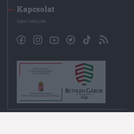
Kapcsolat
Írjon nekünk
© Székelyhon.ro 2009-2026
Minden jog fenntartva!