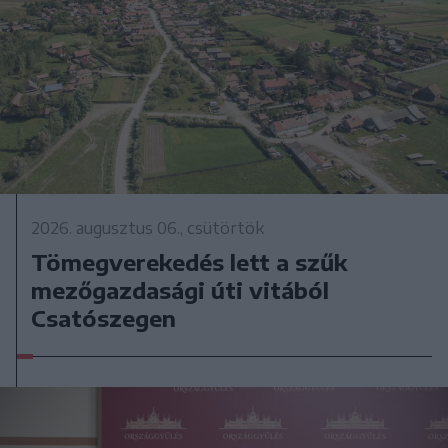
2026. augusztus 06., csütörtök
Tömegverekedés lett a szűk
mezőgazdasági úti vitából
Csatószegen