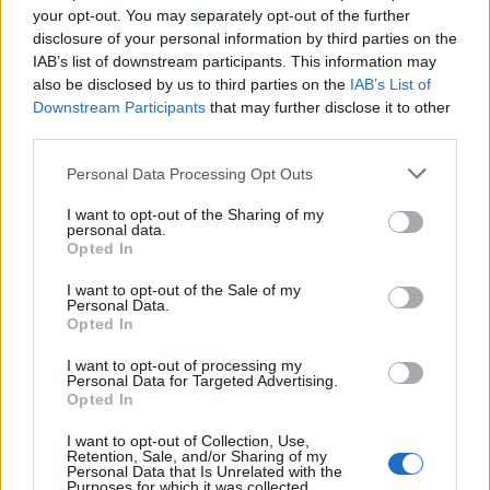
your opt-out. You may separately opt-out of the further
disclosure of your personal information by third parties on the
IAB’s list of downstream participants. This information may
also be disclosed by us to third parties on the
IAB’s List of
Downstream Participants
that may further disclose it to other
2026. augusztus 06., csütörtök
third parties.
3,4-es erősségű földrengés volt
Personal Data Processing Opt Outs
csütörtök délután
I want to opt-out of the Sharing of my
personal data.
Opted In
I want to opt-out of the Sale of my
Personal Data.
Opted In
I want to opt-out of processing my
Personal Data for Targeted Advertising.
Opted In
I want to opt-out of Collection, Use,
Retention, Sale, and/or Sharing of my
Personal Data that Is Unrelated with the
Purposes for which it was collected.