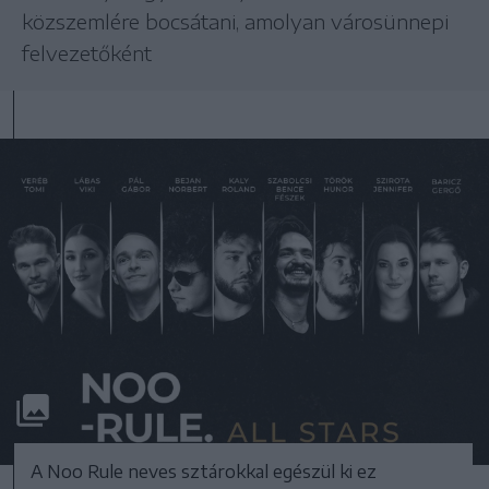
közszemlére bocsátani, amolyan városünnepi
felvezetőként
A Noo Rule neves sztárokkal egészül ki ez