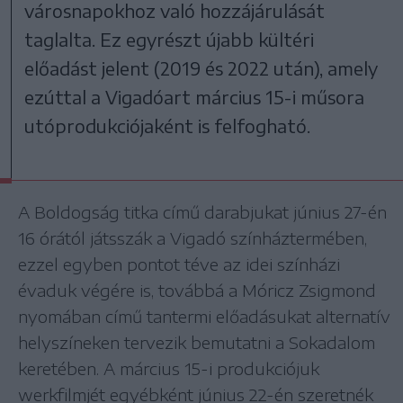
városnapokhoz való hozzájárulását
taglalta. Ez egyrészt újabb kültéri
előadást jelent (2019 és 2022 után), amely
ezúttal a Vigadóart március 15-i műsora
utóprodukciójaként is felfogható.
A Boldogság titka című darabjukat június 27-én
16 órától játsszák a Vigadó színháztermében,
ezzel egyben pontot téve az idei színházi
évaduk végére is, továbbá a Móricz Zsigmond
nyomában című tantermi előadásukat alternatív
helyszíneken tervezik bemutatni a Sokadalom
keretében. A március 15-i produkciójuk
werkfilmjét egyébként június 22-én szeretnék