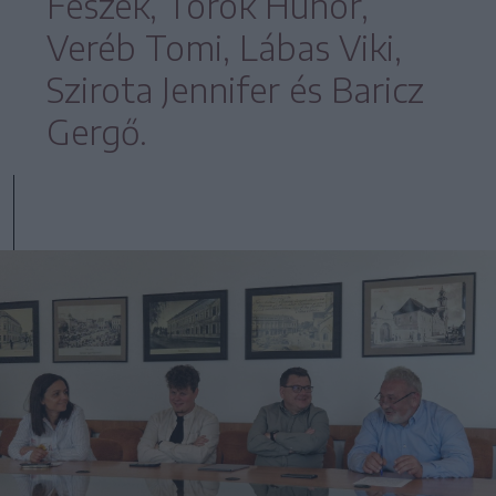
Fészek, Török Hunor,
Veréb Tomi, Lábas Viki,
Szirota Jennifer és Baricz
Gergő.