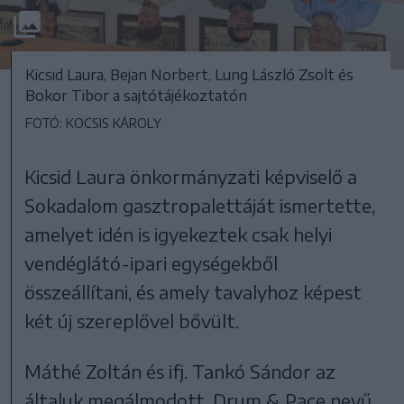
Kicsid Laura, Bejan Norbert, Lung László Zsolt és
Bokor Tibor a sajtótájékoztatón
FOTÓ: KOCSIS KÁROLY
Kicsid Laura önkormányzati képviselő a
Sokadalom gasztropalettáját ismertette,
amelyet idén is igyekeztek csak helyi
vendéglátó-ipari egységekből
összeállítani, és amely tavalyhoz képest
két új szereplővel bővült.
Máthé Zoltán és ifj. Tankó Sándor az
általuk megálmodott, Drum & Pace nevű