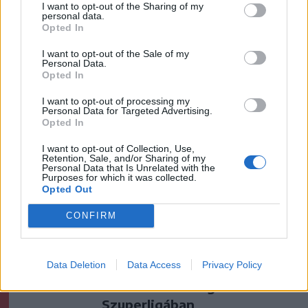
I want to opt-out of the Sharing of my
personal data.
Székelyhon
Opted In
Életveszélyesen
I want to opt-out of the Sale of my
megfenyegették Majkát,
Personal Data.
Opted In
elmarad a sepsiszentgyörgyi
koncertje
I want to opt-out of processing my
Personal Data for Targeted Advertising.
Opted In
Székelyhon
I want to opt-out of Collection, Use,
Jogosítvány nélkül, ittasan
Retention, Sale, and/or Sharing of my
Personal Data that Is Unrelated with the
hajtott háznak egy
Purposes for which it was collected.
csíkszeredai férfi
Opted Out
CONFIRM
Székely Sport
Szembementek a trenddel: a
Data Deletion
Data Access
Privacy Policy
Sepsi OSK és az FK
Csíkszereda kilóg a sorból a
Szuperligában