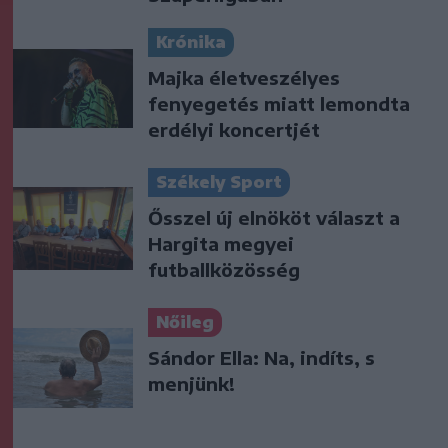
Krónika
Majka életveszélyes
fenyegetés miatt lemondta
erdélyi koncertjét
Székely Sport
Ősszel új elnököt választ a
Hargita megyei
futballközösség
Nőileg
Sándor Ella: Na, indíts, s
menjünk!