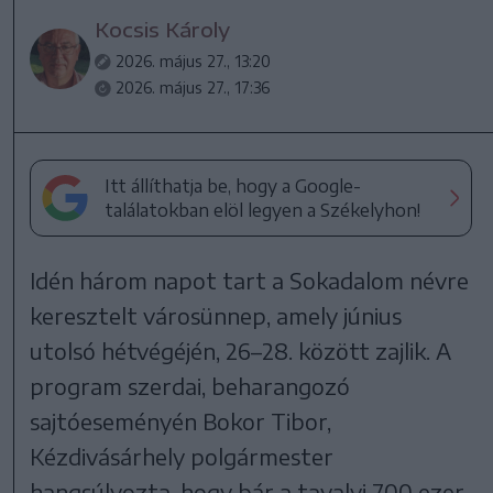
Kocsis Károly
2026. május 27., 13:20
2026. május 27., 17:36
Itt állíthatja be, hogy a Google-
találatokban elöl legyen a Székelyhon!
Idén három napot tart a Sokadalom névre
keresztelt városünnep, amely június
utolsó hétvégéjén, 26–28. között zajlik. A
program szerdai, beharangozó
sajtóeseményén Bokor Tibor,
Kézdivásárhely polgármester
hangsúlyozta, hogy bár a tavalyi 700 ezer