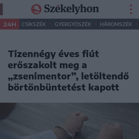
•
•
•
24H
CSÍKSZÉK
GYERGYÓSZÉK
HÁROMSZÉK
Tizennégy éves fiút
erőszakolt meg a
„zsenimentor”, letöltendő
börtönbüntetést kapott