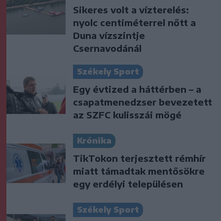
Sikeres volt a vízterelés:
nyolc centiméterrel nőtt a
Duna vízszintje
Csernavodánál
Székely Sport
Egy évtized a háttérben – a
csapatmenedzser bevezetett
az SZFC kulisszái mögé
Krónika
TikTokon terjesztett rémhír
miatt támadtak mentősökre
egy erdélyi településen
Székely Sport