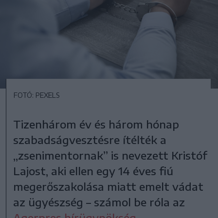
FOTÓ: PEXELS
Tizenhárom év és három hónap
szabadságvesztésre ítélték a
„zsenimentornak” is nevezett Kristóf
Lajost, aki ellen egy 14 éves fiú
megerőszakolása miatt emelt vádat
az ügyészség – számol be róla az
Agerpres hírügynökség
.