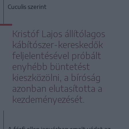
Cuculis szerint
Kristóf Lajos állítólagos
kábítószer-kereskedők
feljelentésével próbált
enyhébb büntetést
kieszközölni, a bíróság
azonban elutasította a
kezdeményezését.
A férfi ellen januárban emelt vádat az