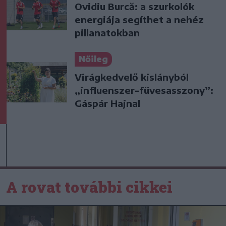
Ovidiu Burcă: a szurkolók
energiája segíthet a nehéz
pillanatokban
Nőileg
Virágkedvelő kislányból
„influenszer-füvesasszony”:
Gáspár Hajnal
A rovat további cikkei