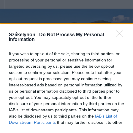
Székelyhon -
Do Not Process My Personal
Information
If you wish to opt-out of the sale, sharing to third parties, or
processing of your personal or sensitive information for
targeted advertising by us, please use the below opt-out
section to confirm your selection. Please note that after your
opt-out request is processed you may continue seeing
interest-based ads based on personal information utilized by
us or personal information disclosed to third parties prior to
your opt-out. You may separately opt-out of the further
disclosure of your personal information by third parties on the
2026. augusztus 09., vasárnap
IAB’s list of downstream participants. This information may
A Transalpinát is lepipálja a nagy
also be disclosed by us to third parties on the
IAB’s List of
Downstream Participants
that may further disclose it to other
háború idején épült Strategica
third parties.