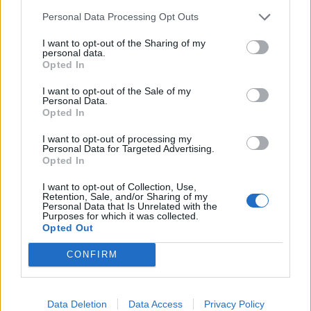
Personal Data Processing Opt Outs
I want to opt-out of the Sharing of my
personal data.
Opted In
I want to opt-out of the Sale of my
Personal Data.
Opted In
I want to opt-out of processing my
Personal Data for Targeted Advertising.
Opted In
I want to opt-out of Collection, Use,
Retention, Sale, and/or Sharing of my
Personal Data that Is Unrelated with the
Purposes for which it was collected.
Opted Out
CONFIRM
2026. augusztus 09., vasárnap
Három férfit vettek őrizetbe a
megtámadott mentőautó ügyében
Data Deletion
Data Access
Privacy Policy