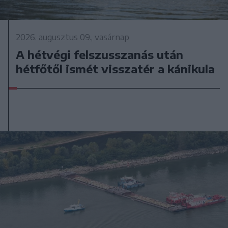
2026. augusztus 09., vasárnap
A hétvégi felszusszanás után
hétfőtől ismét visszatér a kánikula