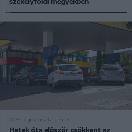
székelyföldi megyékben
2026. augusztus 07., péntek
Hetek óta először csökkent az