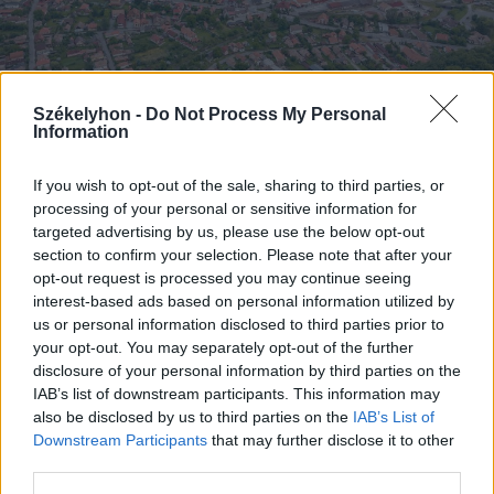
Székelyhon -
Do Not Process My Personal
Information
If you wish to opt-out of the sale, sharing to third parties, or
processing of your personal or sensitive information for
2026. augusztus 07., péntek
targeted advertising by us, please use the below opt-out
Szeptember elejéig még marad a
section to confirm your selection. Please note that after your
veszélyhelyzet Parajdon
opt-out request is processed you may continue seeing
interest-based ads based on personal information utilized by
us or personal information disclosed to third parties prior to
your opt-out. You may separately opt-out of the further
disclosure of your personal information by third parties on the
IAB’s list of downstream participants. This information may
also be disclosed by us to third parties on the
IAB’s List of
Downstream Participants
that may further disclose it to other
third parties.