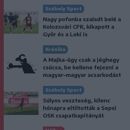
Székely Sport
Nagy pofonba szaladt belé a
Kolozsvári CFR, kikapott a
Győr és a Loki is
Krónika
A Majka-ügy csak a jéghegy
csúcsa, be kellene fejezni a
magyar–magyar acsarkodást
Székely Sport
Súlyos veszteség, kilenc
hónapra eltiltották a Sepsi
OSK csapatkapitányát