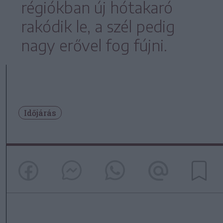
régiókban új hótakaró
rakódik le, a szél pedig
nagy erővel fog fújni.
Időjárás