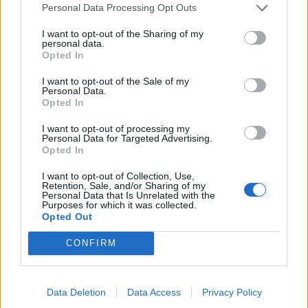
Personal Data Processing Opt Outs
I want to opt-out of the Sharing of my
personal data.
Opted In
I want to opt-out of the Sale of my
Personal Data.
Opted In
I want to opt-out of processing my
Personal Data for Targeted Advertising.
2026. augusztus 07., péntek
Opted In
Pénteken történelmi mélyponton
I want to opt-out of Collection, Use,
maradt a Duna vízhozama az
Retention, Sale, and/or Sharing of my
Personal Data that Is Unrelated with the
országhatárnál
Purposes for which it was collected.
Opted Out
CONFIRM
Data Deletion
Data Access
Privacy Policy