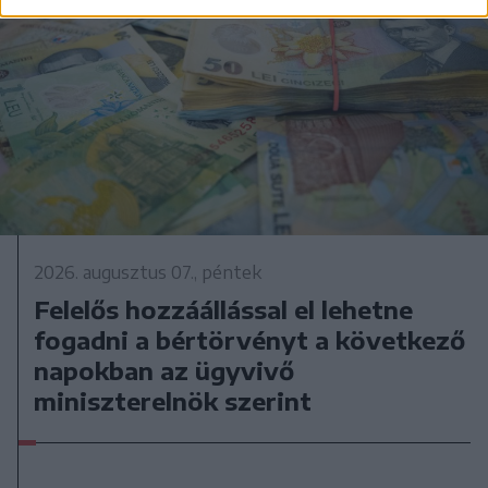
2026. augusztus 07., péntek
Felelős hozzáállással el lehetne
fogadni a bértörvényt a következő
napokban az ügyvivő
miniszterelnök szerint