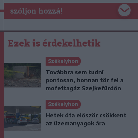
szóljon hozzá!
Ezek is érdekelhetik
Székelyhon
Továbbra sem tudni
pontosan, honnan tör fel a
mofettagáz Szejkefürdőn
Székelyhon
Hetek óta először csökkent
az üzemanyagok ára