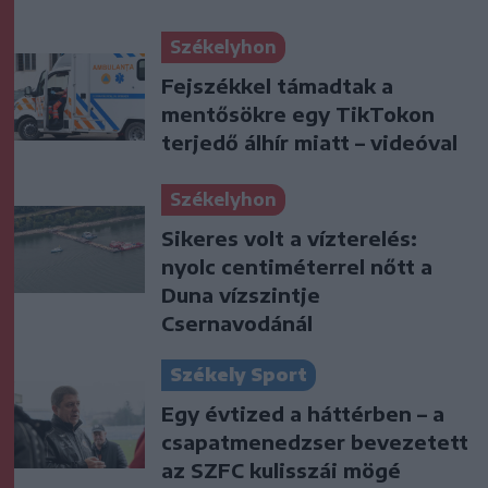
Székelyhon
Fejszékkel támadtak a
mentősökre egy TikTokon
terjedő álhír miatt – videóval
Székelyhon
Sikeres volt a vízterelés:
nyolc centiméterrel nőtt a
Duna vízszintje
Csernavodánál
Székely Sport
Egy évtized a háttérben – a
csapatmenedzser bevezetett
az SZFC kulisszái mögé