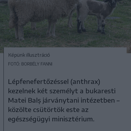
Képünk illusztráció
FOTÓ: BORBÉLY FANNI
Lépfenefertőzéssel (anthrax)
kezelnek két személyt a bukaresti
Matei Balș járványtani intézetben –
közölte csütörtök este az
egészségügyi minisztérium.