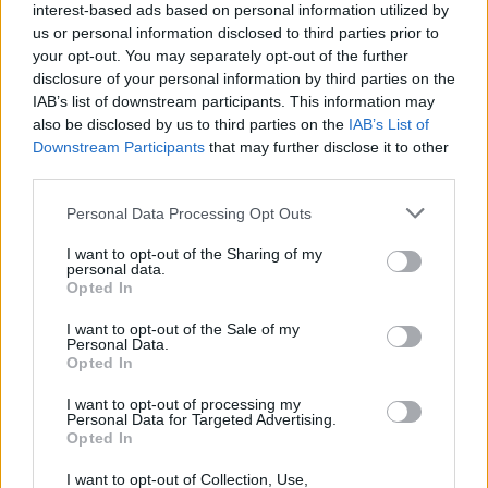
interest-based ads based on personal information utilized by
us or personal information disclosed to third parties prior to
your opt-out. You may separately opt-out of the further
disclosure of your personal information by third parties on the
IAB’s list of downstream participants. This information may
also be disclosed by us to third parties on the
IAB’s List of
Downstream Participants
that may further disclose it to other
third parties.
2026. augusztus 09., vasárnap
Personal Data Processing Opt Outs
A Transalpinát is lepipálja a nagy
I want to opt-out of the Sharing of my
háború idején épült Strategica
personal data.
Opted In
I want to opt-out of the Sale of my
Personal Data.
Opted In
I want to opt-out of processing my
Personal Data for Targeted Advertising.
Opted In
I want to opt-out of Collection, Use,