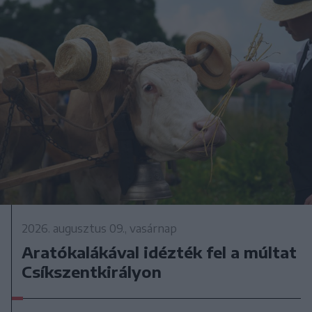
2026. augusztus 09., vasárnap
Aratókalákával idézték fel a múltat
Csíkszentkirályon