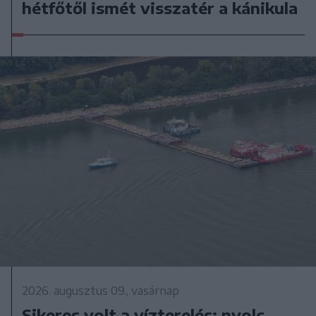
hétfőtől ismét visszatér a kánikula
2026. augusztus 09., vasárnap
Sikeres volt a vízterelés: nyolc