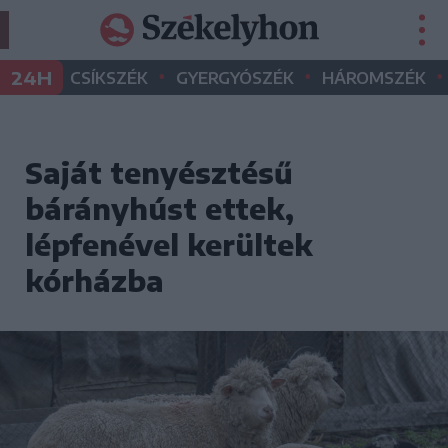
•
•
•
24H
CSÍKSZÉK
GYERGYÓSZÉK
HÁROMSZÉK
Saját tenyésztésű
bárányhúst ettek,
lépfenével kerültek
kórházba