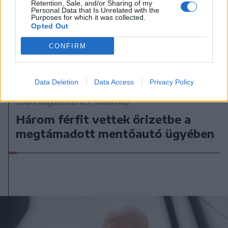
Retention, Sale, and/or Sharing of my
Personal Data that Is Unrelated with the
Purposes for which it was collected.
Opted Out
CONFIRM
Data Deletion
Data Access
Privacy Policy
2026. augusztus 09., vasárnap
Három férfit vettek őrizetbe a
megtámadott mentőautó ügyében