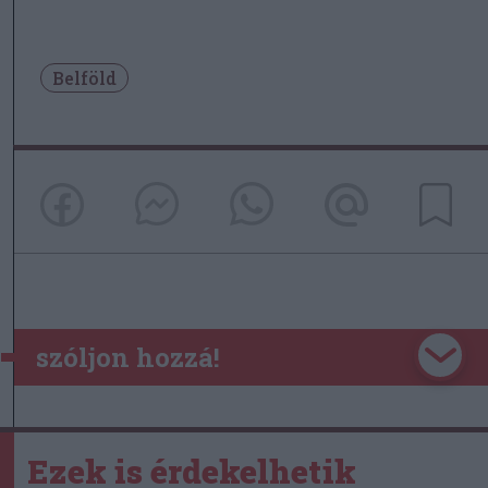
Belföld
szóljon hozzá!
Ezek is érdekelhetik