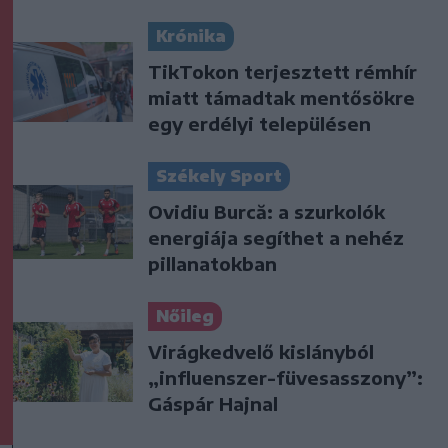
Krónika
TikTokon terjesztett rémhír
miatt támadtak mentősökre
egy erdélyi településen
Székely Sport
Ovidiu Burcă: a szurkolók
energiája segíthet a nehéz
pillanatokban
Nőileg
Virágkedvelő kislányból
„influenszer-füvesasszony”:
Gáspár Hajnal