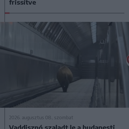
frissítve
2026. augusztus 08., szombat
Vaddisznó szaladt le a budapesti