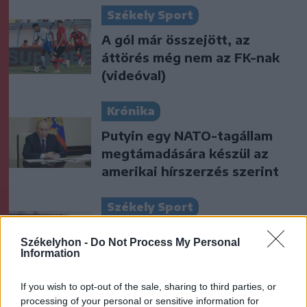
Székely Sport
A gól már összejött, az
áttörés még nem az FK-nak
(videóval)
Krónika
Putyin egy NATO-tagállam
megtámadására készül az
amerikai hírszerzés szerint
Székely Sport
Otthon kapott ki az újonctól a
Székelyhon -
Do Not Process My Personal
Marosvásárhelyi ASA, a
Information
Steaua sem tudott nyerni
If you wish to opt-out of the sale, sharing to third parties, or
processing of your personal or sensitive information for
Nőileg