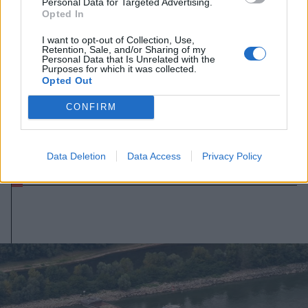
Personal Data for Targeted Advertising.
Opted In
I want to opt-out of Collection, Use,
Retention, Sale, and/or Sharing of my
Personal Data that Is Unrelated with the
Purposes for which it was collected.
Opted Out
CONFIRM
2026. augusztus 09., vasárnap
A hétvégi felszusszanás után
hétfőtől ismét visszatér a kánikula
Data Deletion
Data Access
Privacy Policy