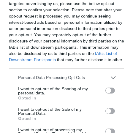
targeted advertising by us, please use the below opt-out
B. Máthé Zsuzsa: Az élet
section to confirm your selection. Please note that after your
„doktoriját” végeztem el az
opt-out request is processed you may continue seeing
interest-based ads based on personal information utilized by
epilepsziámmal
us or personal information disclosed to third parties prior to
your opt-out. You may separately opt-out of the further
disclosure of your personal information by third parties on the
IAB’s list of downstream participants. This information may
also be disclosed by us to third parties on the
IAB’s List of
Downstream Participants
that may further disclose it to other
third parties.
A rovat további cikkei
Personal Data Processing Opt Outs
I want to opt-out of the Sharing of my
personal data.
Opted In
I want to opt-out of the Sale of my
Personal Data.
Opted In
I want to opt-out of processing my