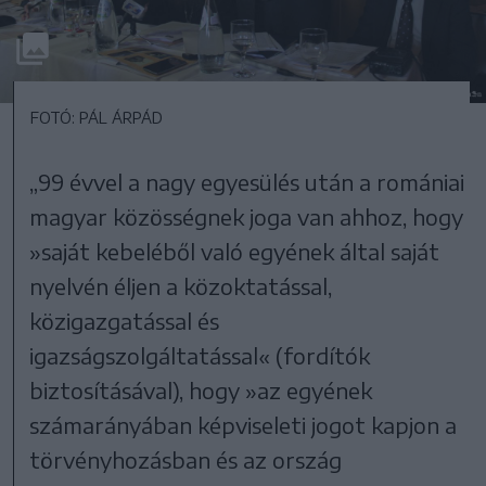
FOTÓ: PÁL ÁRPÁD
„99 évvel a nagy egyesülés után a romániai
magyar közösségnek joga van ahhoz, hogy
»saját kebeléből való egyének által saját
nyelvén éljen a közoktatással,
közigazgatással és
igazságszolgáltatással« (fordítók
biztosításával), hogy »az egyének
számarányában képviseleti jogot kapjon a
törvényhozásban és az ország