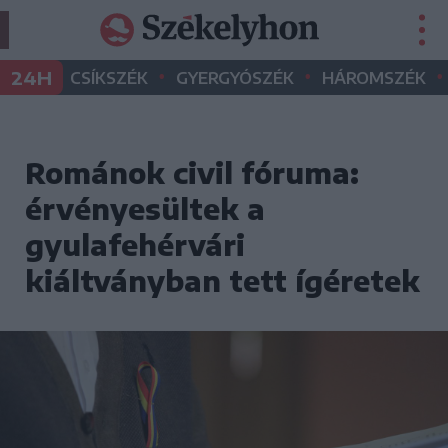
•
•
•
24H
CSÍKSZÉK
GYERGYÓSZÉK
HÁROMSZÉK
Románok civil fóruma:
érvényesültek a
gyulafehérvári
kiáltványban tett ígéretek