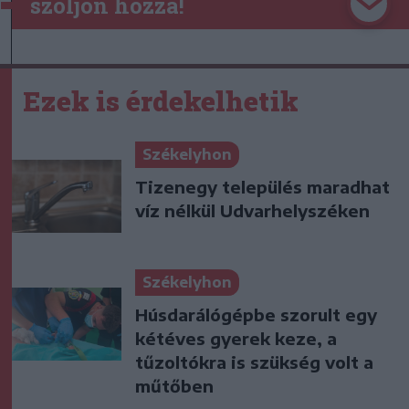
szóljon hozzá!
Ezek is érdekelhetik
Székelyhon
Tizenegy település maradhat
víz nélkül Udvarhelyszéken
Székelyhon
Húsdarálógépbe szorult egy
kétéves gyerek keze, a
tűzoltókra is szükség volt a
műtőben