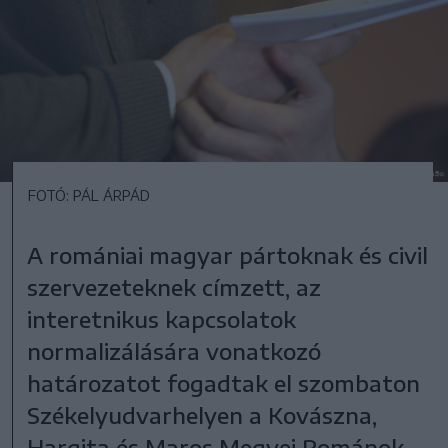
FOTÓ: PÁL ÁRPÁD
A romániai magyar pártoknak és civil
szervezeteknek címzett, az
interetnikus kapcsolatok
normalizálására vonatkozó
határozatot fogadtak el szombaton
Székelyudvarhelyen a Kovászna,
Hargita és Maros Megyei Románok