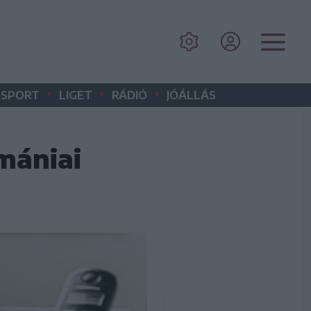
•
•
•
SPORT
LIGET
RÁDIÓ
JÓÁLLÁS
mániai