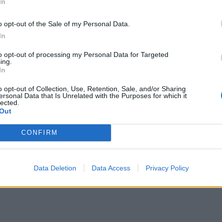
In
ek, állami szervezeteknek és
o opt-out of the Sale of my Personal Data.
itelek kamatát, valamint a
In
 nyújtott hitelek kamatainak kiszámítását,
to opt-out of processing my Personal Data for Targeted
 lejhitel törlesztőrészletének képletében
ing.
In
o opt-out of Collection, Use, Retention, Sale, and/or Sharing
ersonal Data that Is Unrelated with the Purposes for which it
latok közötti olyan megállapodásokat,
lected.
Out
látozzák vagy torzítják a versenyt a román
senytanács közleménye.
CONFIRM
Data Deletion
Data Access
Privacy Policy