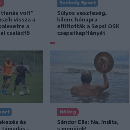
n
Székely Sport
attanás volt”
Súlyos veszteség,
kszik vissza a
kilenc hónapra
balesetre a
eltiltották a Sepsi OSK
ai családfő
csapatkapitányát
port
Nőileg
dekezés és
Sándor Ella: Na, indíts,
s támadás –
s menjünk!