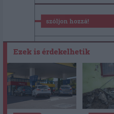
szóljon hozzá!
Ezek is érdekelhetik