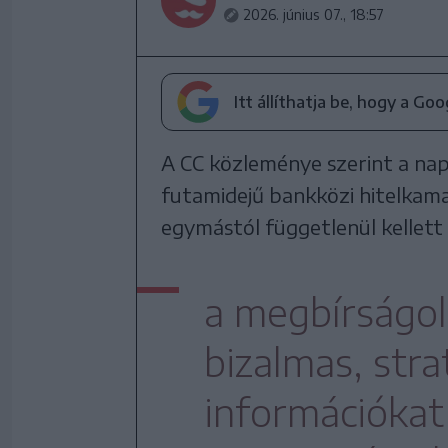
2026. június 07., 18:57
Itt állíthatja be, hogy a Go
A CC közleménye szerint a nap
futamidejű bankközi hitelkam
egymástól függetlenül kellet
a megbírságolt
bizalmas, stra
információkat 