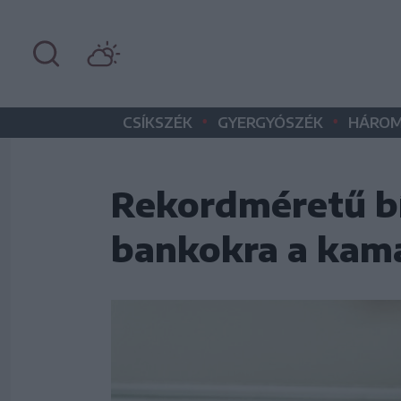
•
•
CSÍKSZÉK
GYERGYÓSZÉK
HÁROM
Rekordméretű bí
bankokra a kam