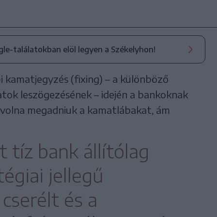
ogle-találatokban elöl legyen a Székelyhon!
i kamatjegyzés (fixing) – a különböző
atok leszögezésének – idején a bankoknak
t volna megadniuk a kamatlábakat, ám
 tíz bank állítólag
tégiai jellegű
cserélt és a