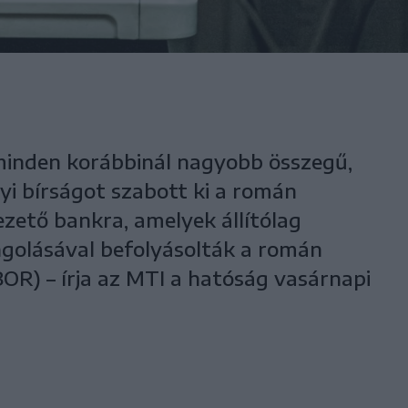
minden korábbinál nagyobb összegű,
yi bírságot szabott ki a román
ezető bankra, amelyek állítólag
golásával befolyásolták a román
R) – írja az MTI a hatóság vasárnapi