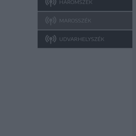
HÁROMSZÉK
MAROSSZÉK
UDVARHELYSZÉK