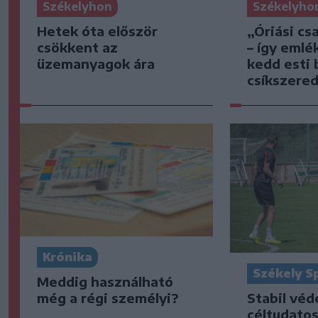
Székelyhon
Székelyho
Hetek óta először
„Óriási cs
csökkent az
– így emlé
üzemanyagok ára
kedd esti 
csíkszered
Krónika
Székely S
Meddig használható
Stabil vé
még a régi személyi?
céltudato