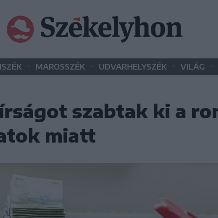
•
•
•
•
SZÉK
MAROSSZÉK
UDVARHELYSZÉK
VILÁG
rságot szabtak ki a ro
atok miatt