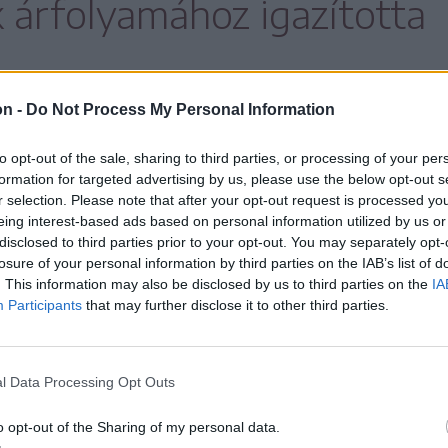
 árfolyamához igazította
,
on -
Do Not Process My Personal Information
to opt-out of the sale, sharing to third parties, or processing of your per
 bankközi kamatok átlagaként kiszámolt
formation for targeted advertising by us, please use the below opt-out s
r selection. Please note that after your opt-out request is processed y
eing interest-based ads based on personal information utilized by us or
disclosed to third parties prior to your opt-out. You may separately opt-
3 milliárd lej összegű bírságot szabott ki tíz
losure of your personal information by third parties on the IAB’s list of
yjogot és az Európai Unió működéséről szóló
. This information may also be disclosed by us to third parties on the
IA
Participants
that may further disclose it to other third parties.
álta a ROBOR-t – közölte a CC. A határozat
t követően 30 napon belül a bukaresti
ni.
l Data Processing Opt Outs
o opt-out of the Sharing of my personal data.
ak számít a román pénzpiacon, amely