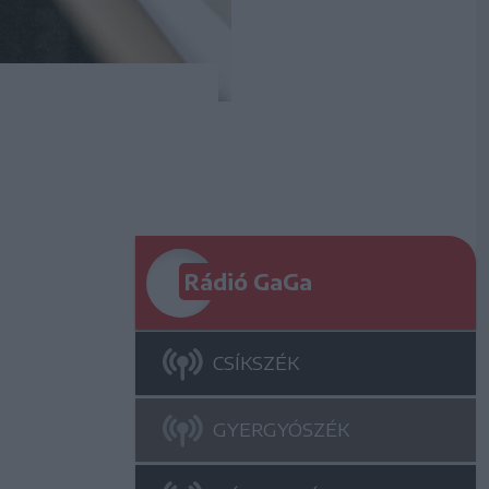
Rádió GaGa
CSÍKSZÉK
GYERGYÓSZÉK