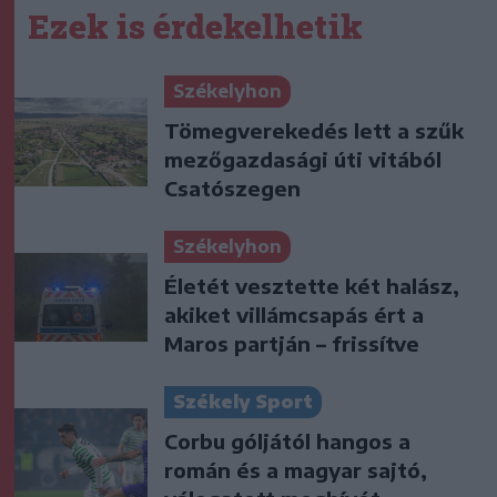
Ezek is érdekelhetik
Székelyhon
Tömegverekedés lett a szűk
mezőgazdasági úti vitából
Csatószegen
Székelyhon
Életét vesztette két halász,
akiket villámcsapás ért a
Maros partján – frissítve
Székely Sport
Corbu góljától hangos a
román és a magyar sajtó,