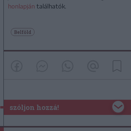
honlapján
találhatók.
Belföld
szóljon hozzá!