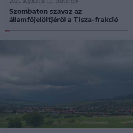
2026. augusztus 06., csütörtök
Szombaton szavaz az
államfőjelöltjéről a Tisza-frakció