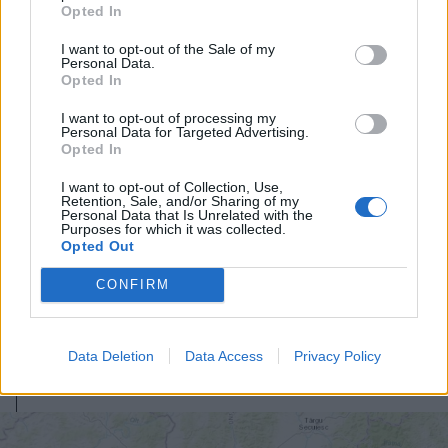
Opted In
I want to opt-out of the Sale of my
Personal Data.
Opted In
I want to opt-out of processing my
Personal Data for Targeted Advertising.
Opted In
I want to opt-out of Collection, Use,
Retention, Sale, and/or Sharing of my
Personal Data that Is Unrelated with the
Purposes for which it was collected.
Opted Out
2026. augusztus 06., csütörtök
Mentőhelikopterrel vitték
CONFIRM
kórházba, miután kiemelték a
Marosból – frissítve
Data Deletion
Data Access
Privacy Policy