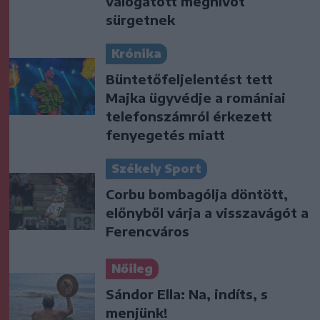
válogatott meghívót
sürgetnek
Krónika
Büntetőfeljelentést tett
Majka ügyvédje a romániai
telefonszámról érkezett
fenyegetés miatt
Székely Sport
Corbu bombagólja döntött,
előnyből várja a visszavágót a
Ferencváros
Nőileg
Sándor Ella: Na, indíts, s
menjünk!