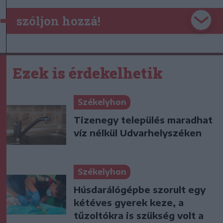
szóljon hozzá!
Ezek is érdekelhetik
Székelyhon
Tizenegy település maradhat
víz nélkül Udvarhelyszéken
Székelyhon
Húsdarálógépbe szorult egy
kétéves gyerek keze, a
tűzoltókra is szükség volt a