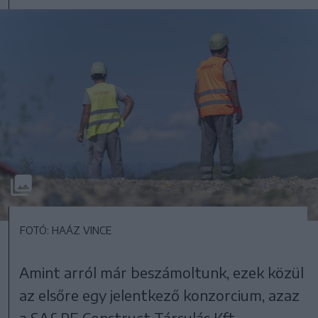
FOTÓ: HAÁZ VINCE
Amint arról már beszámoltunk, ezek közül
az elsőre egy jelentkező konzorcium, azaz
a SA&PE Construct Társulás Kft. –