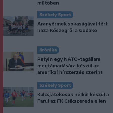
műtőben
Székely Sport
Aranyérmek sokaságával tért
haza Kőszegről a Godako
Krónika
Putyin egy NATO-tagállam
megtámadására készül az
amerikai hírszerzés szerint
Székely Sport
Kulcsjátékosok nélkül készül a
Farul az FK Csíkszereda ellen