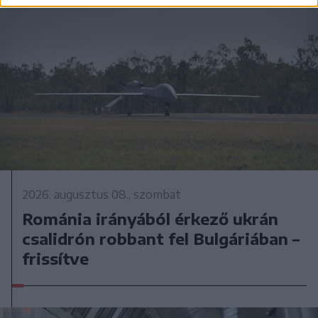
2026. augusztus 08., szombat
Románia irányából érkező ukrán
csalidrón robbant fel Bulgáriában –
frissítve