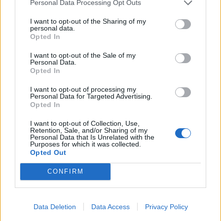
Personal Data Processing Opt Outs
I want to opt-out of the Sharing of my
personal data.
Opted In
I want to opt-out of the Sale of my
Personal Data.
Opted In
I want to opt-out of processing my
Personal Data for Targeted Advertising.
2026. augusztus 08., szombat
Opted In
Baka András elfogadta a felkérést a
I want to opt-out of Collection, Use,
köztársasági elnöki tisztségre
Retention, Sale, and/or Sharing of my
Personal Data that Is Unrelated with the
Purposes for which it was collected.
Opted Out
CONFIRM
Data Deletion
Data Access
Privacy Policy