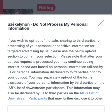
Nőileg
B. Máthé Zsuzsa: Az élet
„doktoriját” végeztem el az
Székelyhon -
Do Not Process My Personal
Information
epilepsziámmal
If you wish to opt-out of the sale, sharing to third parties, or
processing of your personal or sensitive information for
targeted advertising by us, please use the below opt-out
section to confirm your selection. Please note that after your
opt-out request is processed you may continue seeing
interest-based ads based on personal information utilized by
A rovat további cikkei
us or personal information disclosed to third parties prior to
your opt-out. You may separately opt-out of the further
disclosure of your personal information by third parties on the
IAB’s list of downstream participants. This information may
also be disclosed by us to third parties on the
IAB’s List of
Downstream Participants
that may further disclose it to other
third parties.