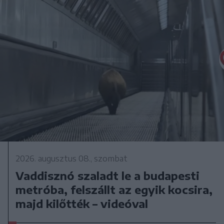
2026. augusztus 08., szombat
Vaddisznó szaladt le a budapesti
metróba, felszállt az egyik kocsira,
majd kilőtték – videóval