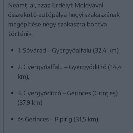
Neamț-al, azaz Erdélyt Moldvával
összekötő autópálya hegyi szakaszának
megépítése négy szakaszra bontva
történik,
1. Sóvárad – Gyergyóalfalu (32,4 km),
2. Gyergyóalfalu – Gyergyóditró (14,4
km),
3. Gyergyóditró – Gerinces (Grințieș)
(37,9 km)
és Gerinces – Pipirig (31,5 km).