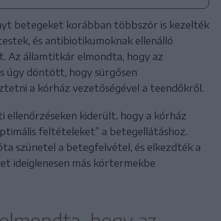
nyt betegeket korábban többször is kezelték
estek, és antibiotikumoknak ellenálló
. Az államtitkár elmondta, hogy az
és úgy döntött, hogy sürgősen
tetni a kórház vezetőségével a teendőkről.
i ellenőrzéseken kiderült, hogy a kórház
ptimális feltételeket” a betegellátáshoz.
a szünetel a betegfelvétel, és elkezdték a
ket ideiglenesen más kórtermekbe
 elmondta, hogy az