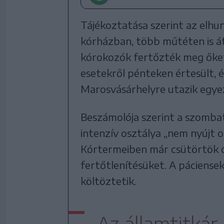
Tájékoztatása szerint az elhu
kórházban, több műtéten is át
kórokozók fertőzték meg őket
esetekről pénteken értesült, 
Marosvásárhelyre utazik egyez
Beszámolója szerint a szombat
intenzív osztálya „nem nyújt o
Kórtermeiben már csütörtök ót
fertőtlenítésüket. A páciense
költöztetik.
Az államtitkár