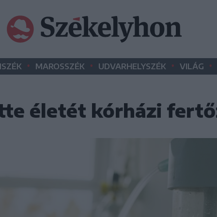
•
•
•
•
SZÉK
MAROSSZÉK
UDVARHELYSZÉK
VILÁG
te életét kórházi fertő