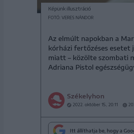
Képünk illusztráció
FOTÓ: VERES NÁNDOR
Az elmúlt napokban a Mar
kórházi fertőzéses esetet 
miatt – közölte szombati 
Adriana Pistol egészségügy
Székelyhon
2022. október 15., 20:11
20
Itt állíthatja be, hogy a Go