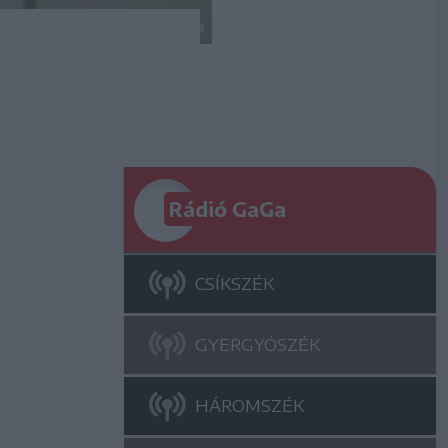
Rádió GaGa
CSÍKSZÉK
GYERGYÓSZÉK
HÁROMSZÉK