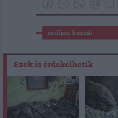
szóljon hozzá!
Ezek is érdekelhetik