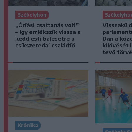
Székelyho
Székelyhon
Visszaküld
„Óriási csattanás volt”
parlament
– így emlékszik vissza a
Dan a köz
kedd esti balesetre a
kilövését 
csíkszeredai családfő
tevő törv
Krónika