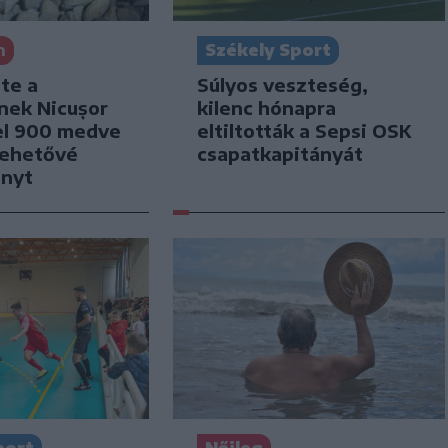
n
Székely Sport
te a
Súlyos veszteség,
nek Nicușor
kilenc hónapra
el 900 medve
eltiltották a Sepsi OSK
lehetővé
csapatkapitányát
ényt