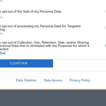
atón megjegyezte: a Maros Megyei Klinikai
In
zségügyi intézmények közé tartozik, amelyek
o opt-out of the Sale of my Personal Data.
eteket.
In
to opt-out of processing my Personal Data for Targeted
ing.
ros megye lakóit, hogy a
In
 további fertőzéses esetek
o opt-out of Collection, Use, Retention, Sale, and/or Sharing
ersonal Data that Is Unrelated with the Purposes for which it
nak bíznia kell ebben az
lected.
Out
 annál is inkább, mivel itt
altunk a betegellátás a lehető
CONFIRM
ására
Data Deletion
Data Access
Privacy Policy
g az államtitkárt.