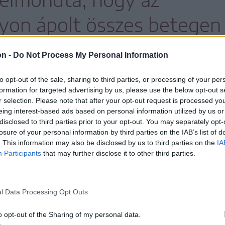
lyon ápolt összes betegen
 szűrést végeznek, hogy
on -
Do Not Process My Personal Information
setleges további kórházi
to opt-out of the sale, sharing to third parties, or processing of your per
formation for targeted advertising by us, please use the below opt-out s
Emellett döntés született
r selection. Please note that after your opt-out request is processed y
eing interest-based ads based on personal information utilized by us or
ntúl szűrik az intenzív
disclosed to third parties prior to your opt-out. You may separately opt-
losure of your personal information by third parties on the IAB’s list of
yzetét és az újonnan
. This information may also be disclosed by us to third parties on the
IA
Participants
that may further disclose it to other third parties.
eket is.
l Data Processing Opt Outs
o opt-out of the Sharing of my personal data.