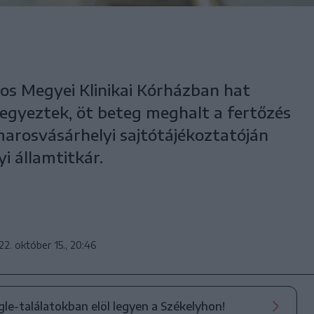
os Megyei Klinikai Kórházban hat
jegyeztek, öt beteg meghalt a fertőzés
marosvásárhelyi sajtótájékoztatóján
i államtitkár.
22. október 15., 20:46
ogle-találatokban elöl legyen a Székelyhon!