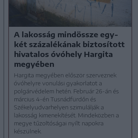
A lakosság mindössze egy-
két százalékának biztosított
hivatalos óvóhely Hargita
megyében
Hargita megyében először szerveznek
óvóhelyre vonulási gyakorlatot a
polgárvédelem hetén. Február 26-án és
március 4-én Tusnádfürdőn és
Székelyudvarhelyen szimulálják a
lakosság kimenekítését. Mindeközben a
megye tűzoltóságai nyílt napokra
készülnek.