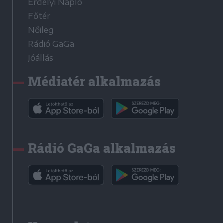
Erdélyi Napló
Főtér
Nőileg
Rádió GaGa
Jóállás
Médiatér alkalmazás
Rádió GaGa alkalmazás