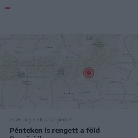
2026. augusztus 07., péntek
Pénteken is rengett a föld