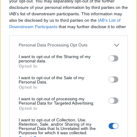
your opt-out. You may separately opt-out of the further
disclosure of your personal information by third parties on the
IAB’s list of downstream participants. This information may
also be disclosed by us to third parties on the
IAB’s List of
Székely Sport
Downstream Participants
that may further disclose it to other
Stabil védekezés és
third parties.
céltudatos támadás – így
Personal Data Processing Opt Outs
készült a Farul ellen az FK
I want to opt-out of the Sharing of my
personal data.
Nőileg
Opted In
Sándor Ella: Na, indíts, s
I want to opt-out of the Sale of my
Personal Data.
menjünk!
Opted In
I want to opt-out of processing my
Personal Data for Targeted Advertising.
Opted In
I want to opt-out of Collection, Use,
Retention, Sale, and/or Sharing of my
Personal Data that Is Unrelated with the
Purposes for which it was collected.