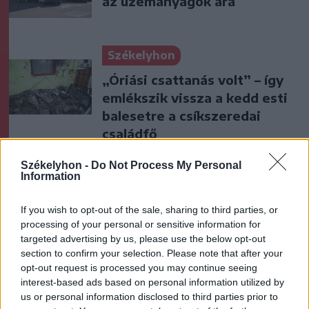
az üzemanyagok ára
Székelyhon
„Óriási csattanás volt” – így
emlékszik vissza a kedd esti
balesetre a csíkszeredai
családfő
Székelyhon -
Do Not Process My Personal
Székely Sport
Information
Súlyos veszteség, kilenc
hónapra eltiltották a Sepsi
If you wish to opt-out of the sale, sharing to third parties, or
processing of your personal or sensitive information for
OSK csapatkapitányát
targeted advertising by us, please use the below opt-out
section to confirm your selection. Please note that after your
Krónika
opt-out request is processed you may continue seeing
interest-based ads based on personal information utilized by
Meddig használható még a
us or personal information disclosed to third parties prior to
régi személyi?