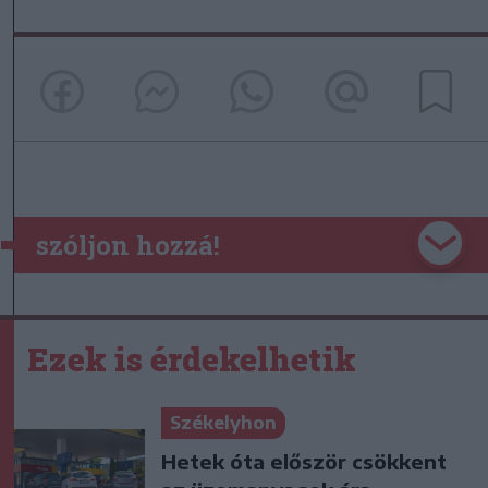
szóljon hozzá!
Ezek is érdekelhetik
Székelyhon
Hetek óta először csökkent