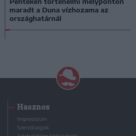
Pénteken történelmi mélyponton
maradt a Duna vízhozama az
országhatárnál
Hasznos
Impresszum
Szerzői jogok