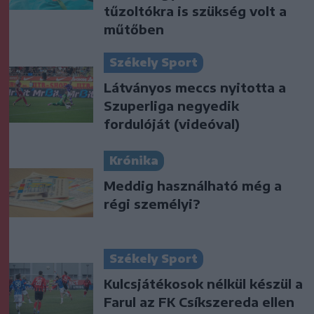
tűzoltókra is szükség volt a
műtőben
Székely Sport
Látványos meccs nyitotta a
Szuperliga negyedik
fordulóját (videóval)
Krónika
Meddig használható még a
régi személyi?
Székely Sport
Kulcsjátékosok nélkül készül a
Farul az FK Csíkszereda ellen