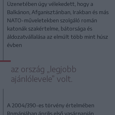
Üzenetében úgy vélekedett, hogy a
Balkánon, Afganisztánban, Irakban és más
NATO-műveletekben szolgáló román
katonák szakértelme, bátorsága és
áldozatvállalása az elmúlt több mint húsz
évben
az ország „legjobb
ajánlólevele” volt.
A 2004/390-es törvény értelmében
Romániában április első vasárnapján