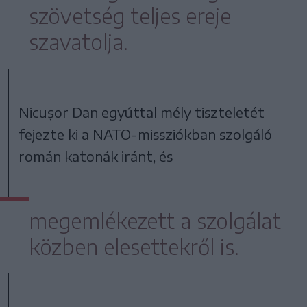
szövetség teljes ereje
szavatolja.
Nicușor Dan egyúttal mély tiszteletét
fejezte ki a NATO-missziókban szolgáló
román katonák iránt, és
megemlékezett a szolgálat
közben elesettekről is.