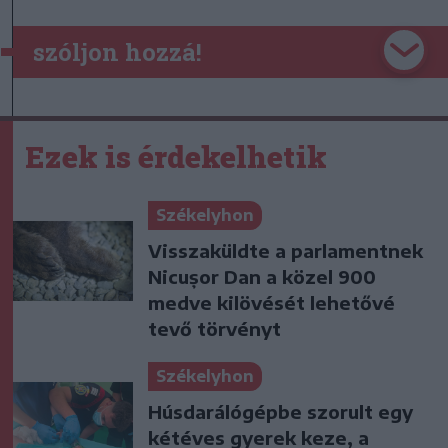
szóljon hozzá!
Ezek is érdekelhetik
Székelyhon
Visszaküldte a parlamentnek
Nicușor Dan a közel 900
medve kilövését lehetővé
tevő törvényt
Székelyhon
Húsdarálógépbe szorult egy
kétéves gyerek keze, a