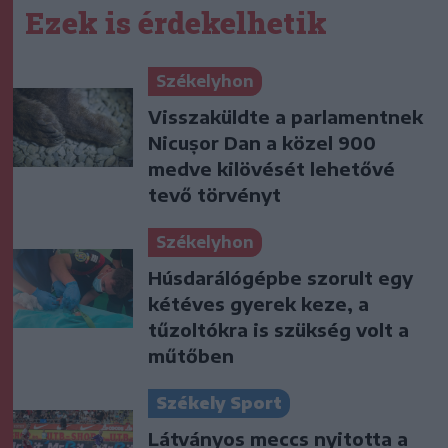
Ezek is érdekelhetik
Székelyhon
Visszaküldte a parlamentnek
Nicușor Dan a közel 900
medve kilövését lehetővé
tevő törvényt
Székelyhon
Húsdarálógépbe szorult egy
kétéves gyerek keze, a
tűzoltókra is szükség volt a
műtőben
Székely Sport
Látványos meccs nyitotta a