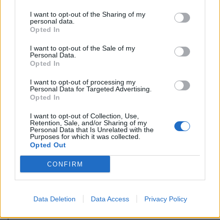
I want to opt-out of the Sharing of my
personal data.
Opted In
I want to opt-out of the Sale of my
Personal Data.
Opted In
I want to opt-out of processing my
Personal Data for Targeted Advertising.
Opted In
I want to opt-out of Collection, Use,
2026. augusztus 08., szombat
Retention, Sale, and/or Sharing of my
Personal Data that Is Unrelated with the
Uszályokat süllyesztenek a Dunába
Purposes for which it was collected.
Opted Out
a csernavodai atomerőmű
üzemben tartása érdekében –
CONFIRM
videóval
Data Deletion
Data Access
Privacy Policy