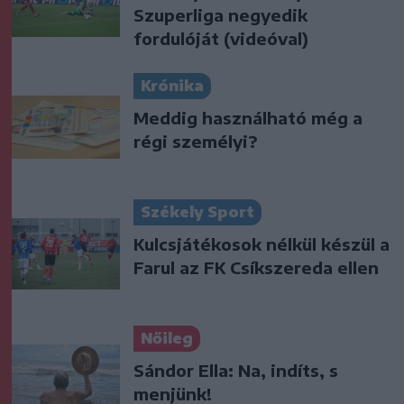
Szuperliga negyedik
fordulóját (videóval)
Krónika
Meddig használható még a
régi személyi?
Székely Sport
Kulcsjátékosok nélkül készül a
Farul az FK Csíkszereda ellen
Nőileg
Sándor Ella: Na, indíts, s
menjünk!