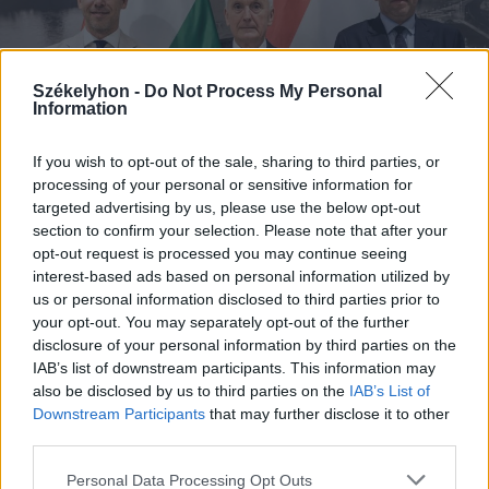
Székelyhon -
Do Not Process My Personal
Information
If you wish to opt-out of the sale, sharing to third parties, or
processing of your personal or sensitive information for
targeted advertising by us, please use the below opt-out
section to confirm your selection. Please note that after your
opt-out request is processed you may continue seeing
interest-based ads based on personal information utilized by
2026. augusztus 08., szombat
us or personal information disclosed to third parties prior to
your opt-out. You may separately opt-out of the further
Megvan, kit jelöl köztársasági
disclosure of your personal information by third parties on the
elnöknek a Tisza Párt
IAB’s list of downstream participants. This information may
also be disclosed by us to third parties on the
IAB’s List of
Downstream Participants
that may further disclose it to other
third parties.
Personal Data Processing Opt Outs