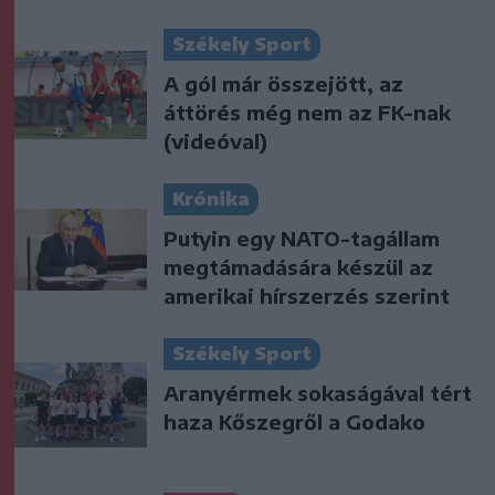
Székely Sport
A gól már összejött, az
áttörés még nem az FK-nak
(videóval)
Krónika
Putyin egy NATO-tagállam
megtámadására készül az
amerikai hírszerzés szerint
Székely Sport
Aranyérmek sokaságával tért
haza Kőszegről a Godako