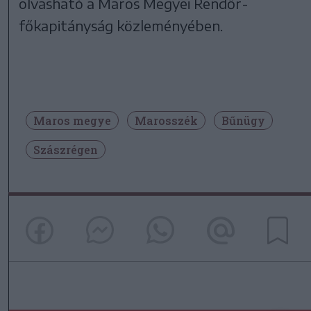
olvasható a Maros Megyei Rendőr-
főkapitányság közleményében.
Maros megye
Marosszék
Bűnügy
Szászrégen