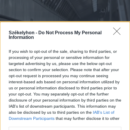
Székelyhon -
Do Not Process My Personal
Information
If you wish to opt-out of the sale, sharing to third parties, or
processing of your personal or sensitive information for
targeted advertising by us, please use the below opt-out
section to confirm your selection. Please note that after your
opt-out request is processed you may continue seeing
interest-based ads based on personal information utilized by
2026. augusztus 08., szombat
us or personal information disclosed to third parties prior to
your opt-out. You may separately opt-out of the further
Vaddisznó szaladt le a budapesti
disclosure of your personal information by third parties on the
metróba, felszállt az egyik kocsira,
IAB’s list of downstream participants. This information may
majd kilőtték – videóval
also be disclosed by us to third parties on the
IAB’s List of
Downstream Participants
that may further disclose it to other
third parties.