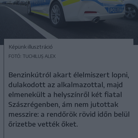
Képünk illusztráció
FOTÓ: TUCHILUȘ ALEX
Benzinkútról akart élelmiszert lopni,
dulakodott az alkalmazottal, majd
elmenekült a helyszínről két fiatal
Szászrégenben, ám nem jutottak
messzire: a rendőrök rövid időn belül
őrizetbe vették őket.