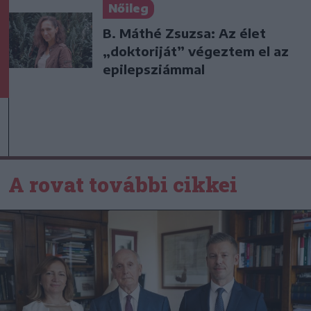
Nőileg
B. Máthé Zsuzsa: Az élet
„doktoriját” végeztem el az
epilepsziámmal
A rovat további cikkei