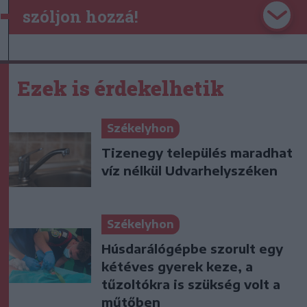
szóljon hozzá!
Ezek is érdekelhetik
Székelyhon
Tizenegy település maradhat
víz nélkül Udvarhelyszéken
Székelyhon
Húsdarálógépbe szorult egy
kétéves gyerek keze, a
tűzoltókra is szükség volt a
műtőben