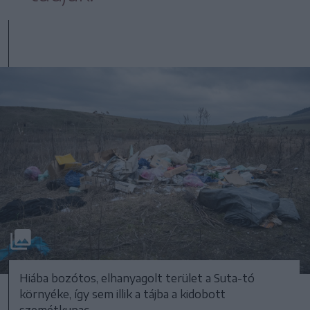
Hiába bozótos, elhanyagolt terület a Suta-tó
környéke, így sem illik a tájba a kidobott
szemétkupac