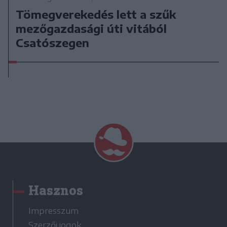
Tömegverekedés lett a szűk
mezőgazdasági úti vitából
Csatószegen
Hasznos
Impresszum
Szerzői jogok