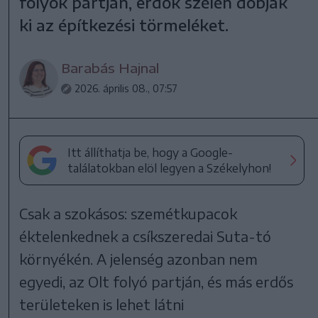
folyók partján, erdők szélén dobják
ki az építkezési törmeléket.
Barabás Hajnal
2026. április 08., 07:57
Itt állíthatja be, hogy a Google-
találatokban elöl legyen a Székelyhon!
Csak a szokásos: szemétkupacok
éktelenkednek a csíkszeredai Suta-tó
környékén. A jelenség azonban nem
egyedi, az Olt folyó partján, és más erdős
területeken is lehet látni