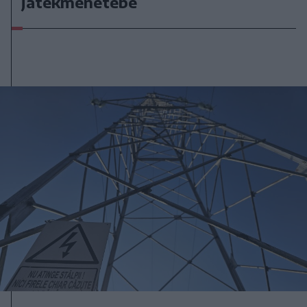
játékmenetébe