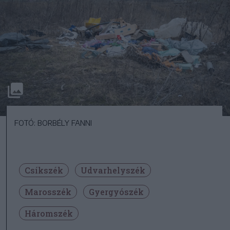
FOTÓ: BORBÉLY FANNI
Csíkszék
Udvarhelyszék
Marosszék
Gyergyószék
Háromszék