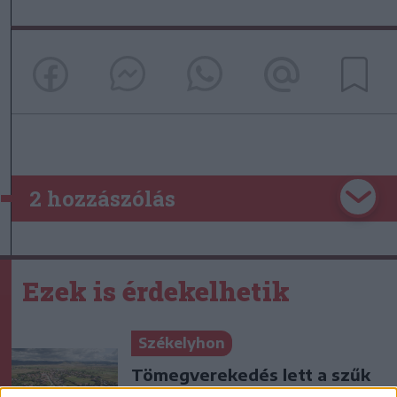
2 hozzászólás
Ezek is érdekelhetik
Székelyhon
Tömegverekedés lett a szűk