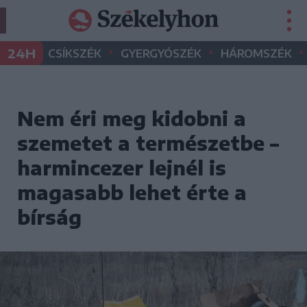
•
•
•
24H
CSÍKSZÉK
GYERGYÓSZÉK
HÁROMSZÉK
Nem éri meg kidobni a
szemetet a természetbe –
harmincezer lejnél is
magasabb lehet érte a
bírság