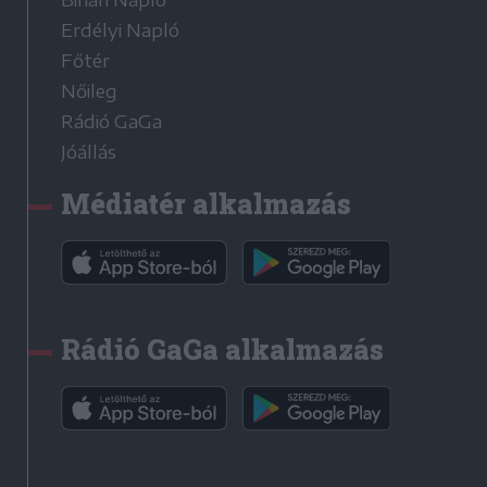
Bihari Napló
Erdélyi Napló
Főtér
Nőileg
Rádió GaGa
Jóállás
Médiatér alkalmazás
Rádió GaGa alkalmazás