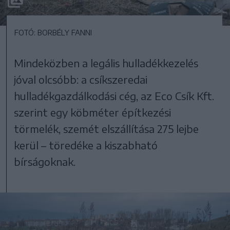
FOTÓ: BORBÉLY FANNI
Mindeközben a legális hulladékkezelés
jóval olcsóbb: a csíkszeredai
hulladékgazdálkodási cég, az Eco Csík Kft.
szerint egy köbméter építkezési
törmelék, szemét elszállítása 275 lejbe
kerül – töredéke a kiszabható
bírságoknak.