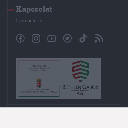
Kapcsolat
Írjon nekünk
© Székelyhon.ro 2009-2026
Minden jog fenntartva!