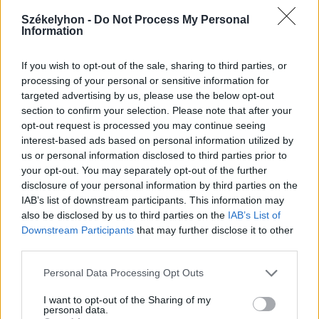
mezőgazdasági úti vitából
Csatószegen
Székelyhon -
Do Not Process My Personal
Information
Székelyhon
If you wish to opt-out of the sale, sharing to third parties, or
Életét vesztette két halász,
processing of your personal or sensitive information for
targeted advertising by us, please use the below opt-out
akiket villámcsapás ért a
section to confirm your selection. Please note that after your
Maros partján – frissítve
opt-out request is processed you may continue seeing
interest-based ads based on personal information utilized by
Székely Sport
us or personal information disclosed to third parties prior to
your opt-out. You may separately opt-out of the further
Corbu góljától hangos a
disclosure of your personal information by third parties on the
román és a magyar sajtó,
IAB’s list of downstream participants. This information may
also be disclosed by us to third parties on the
IAB’s List of
válogatott meghívót
Downstream Participants
that may further disclose it to other
sürgetnek
third parties.
Krónika
Personal Data Processing Opt Outs
Büntetőfeljelentést tett
I want to opt-out of the Sharing of my
personal data.
Majka ügyvédje a romániai