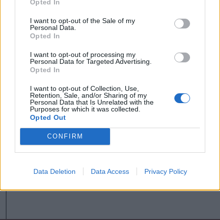
Opted In
telefonszámról érkezett
I want to opt-out of the Sale of my
fenyegetés miatt
Personal Data.
Opted In
Székely Sport
I want to opt-out of processing my
Personal Data for Targeted Advertising.
Egy újonc jelentkezett, több
Opted In
átsorolás a Csík körzeti
focibajnokság új idényében
I want to opt-out of Collection, Use,
Retention, Sale, and/or Sharing of my
Personal Data that Is Unrelated with the
Purposes for which it was collected.
Nőileg
Opted Out
Sándor Ella: Na, indíts, s
CONFIRM
menjünk!
Data Deletion
Data Access
Privacy Policy