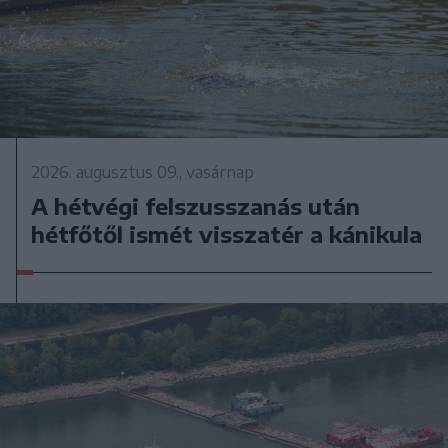
2026. augusztus 09., vasárnap
A hétvégi felszusszanás után
hétfőtől ismét visszatér a kánikula