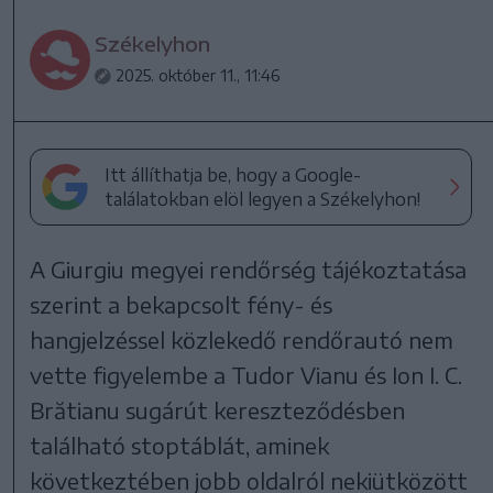
Székelyhon
2025. október 11., 11:46
Itt állíthatja be, hogy a Google-
találatokban elöl legyen a Székelyhon!
A Giurgiu megyei rendőrség tájékoztatása
szerint a bekapcsolt fény- és
hangjelzéssel közlekedő rendőrautó nem
vette figyelembe a Tudor Vianu és Ion I. C.
Brătianu sugárút kereszteződésben
található stoptáblát, aminek
következtében jobb oldalról nekiütközött