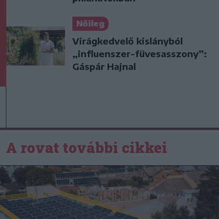
Nőileg
Virágkedvelő kislányból
„influenszer-füvesasszony”:
Gáspár Hajnal
A rovat további cikkei