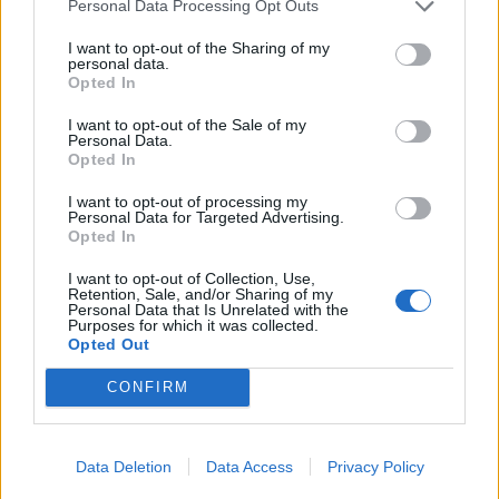
bértörvénytervezet módosításáért
Personal Data Processing Opt Outs
I want to opt-out of the Sharing of my
personal data.
Opted In
I want to opt-out of the Sale of my
Personal Data.
Opted In
I want to opt-out of processing my
Personal Data for Targeted Advertising.
Opted In
I want to opt-out of Collection, Use,
Retention, Sale, and/or Sharing of my
Personal Data that Is Unrelated with the
Purposes for which it was collected.
Opted Out
CONFIRM
2026. augusztus 09., vasárnap
Data Deletion
Data Access
Privacy Policy
A Transalpinát is lepipálja a nagy