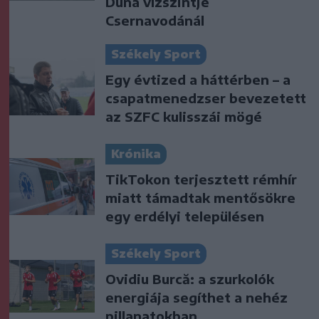
Duna vízszintje
Csernavodánál
Székely Sport
Egy évtized a háttérben – a
csapatmenedzser bevezetett
az SZFC kulisszái mögé
Krónika
TikTokon terjesztett rémhír
miatt támadtak mentősökre
egy erdélyi településen
Székely Sport
Ovidiu Burcă: a szurkolók
energiája segíthet a nehéz
pillanatokban