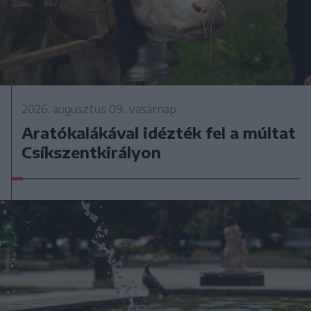
2026. augusztus 09., vasárnap
Aratókalákával idézték fel a múltat
Csíkszentkirályon