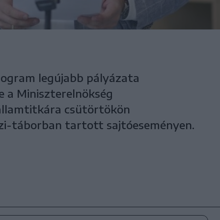
rogram legújabb pályázata
be a Miniszterelnökség
 államtitkára csütörtökön
czi-táborban tartott sajtóeseményen.