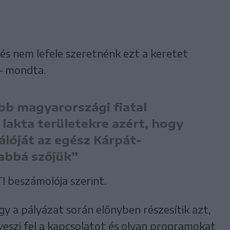
 és nem lefele szeretnénk ezt a keretet
 – mondta.
bb magyarországi fiatal
 lakta területekre azért, hogy
álóját az egész Kárpát-
abbá szőjük”
I beszámolója szerint.
ogy a pályázat során előnyben részesítik azt,
l veszi fel a kapcsolatot és olyan programokat