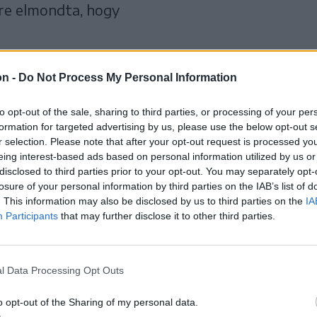
ére elmondta, hogy
etösszege 9,8 milliárd
on -
Do Not Process My Personal Information
elmúlt évek tapasztalatai
to opt-out of the sale, sharing to third parties, or processing of your per
formation for targeted advertising by us, please use the below opt-out s
 hogy ha ennél több
r selection. Please note that after your opt-out request is processed y
eing interest-based ads based on personal information utilized by us or
ik be, akkor a kormányzat
disclosed to third parties prior to your opt-out. You may separately opt-
losure of your personal information by third parties on the IAB’s list of
 a keret megemeléséről.
. This information may also be disclosed by us to third parties on the
IA
Participants
that may further disclose it to other third parties.
l Data Processing Opt Outs
ellett az egyházi, civil és alapítványi
yek is beadhatják. A kiírás a Bethlen Gábor
o opt-out of the Sharing of my personal data.