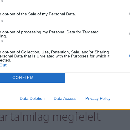
In
gazrt.hu
oldalon olvasható.
o opt-out of the Sale of my Personal Data.
n belüli helyszínek felkeresésekor számos
In
 Közölte, az elmúlt években számos
to opt-out of processing my Personal Data for Targeted
ing.
tbázissal segítették az iskolákat és a pályázó
In
ebben meg tudják szervezni az utazásokat.
o opt-out of Collection, Use, Retention, Sale, and/or Sharing
ersonal Data that Is Unrelated with the Purposes for which it
lected.
:
Out
CONFIRM
orlatilag minden
mogattak, amely
Data Deletion
Data Access
Privacy Policy
artalmilag megfelelt