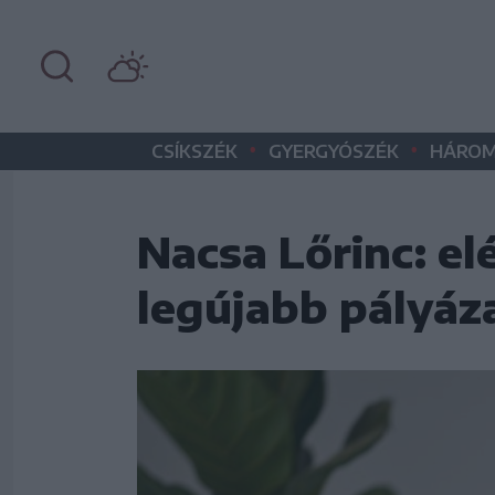
•
•
CSÍKSZÉK
GYERGYÓSZÉK
HÁROM
Nacsa Lőrinc: e
legújabb pályáza