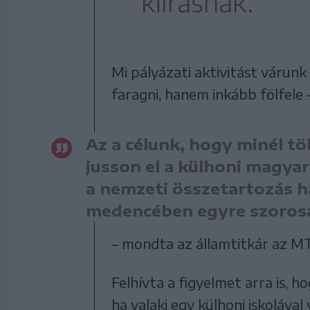
kiírásnak.
Mi pályázati aktivitást várunk
faragni, hanem inkább fölfele
Az a célunk, hogy minél tö
jusson el a külhoni magyar
a nemzeti összetartozás h
medencében egyre szoros
– mondta az államtitkár az MT
Felhívta a figyelmet arra is, h
ha valaki egy külhoni iskoláva