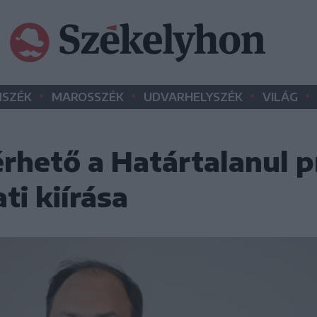
•
•
•
•
SZÉK
MAROSSZÉK
UDVARHELYSZÉK
VILÁG
lérhető a Határtalanul 
ti kiírása