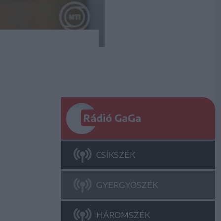
Rádió GaGa
CSÍKSZÉK
GYERGYÓSZÉK
HÁROMSZÉK