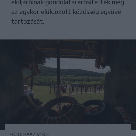
elöljáróinak gondolatai erősítették meg
az egykor elüldözött közösség együvé
tartozását.
FOTÓ: HAÁZ VINCE