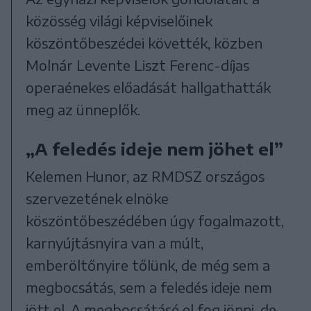
közösség világi képviselőinek
köszöntőbeszédei követték, közben
Molnár Levente Liszt Ferenc-díjas
operaénekes előadását hallgathatták
meg az ünneplők.
„A feledés ideje nem jöhet el”
Kelemen Hunor, az RMDSZ országos
szervezetének elnöke
köszöntőbeszédében úgy fogalmazott,
karnyújtásnyira van a múlt,
emberöltőnyire tőlünk, de még sem a
megbocsátás, sem a feledés ideje nem
jött el. A megbocsátásé el fog jönni, de