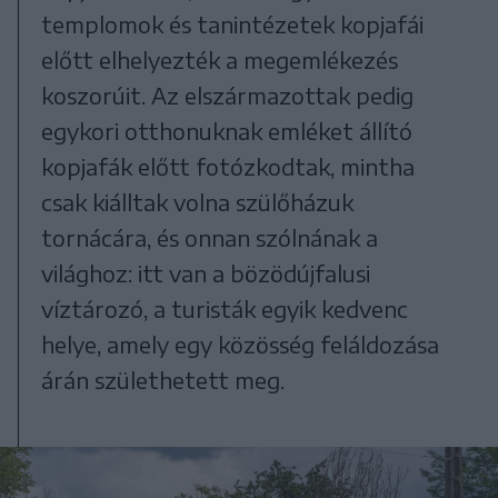
templomok és tanintézetek kopjafái
előtt elhelyezték a megemlékezés
koszorúit. Az elszármazottak pedig
egykori otthonuknak emléket állító
kopjafák előtt fotózkodtak, mintha
csak kiálltak volna szülőházuk
tornácára, és onnan szólnának a
világhoz: itt van a bözödújfalusi
víztározó, a turisták egyik kedvenc
helye, amely egy közösség feláldozása
árán születhetett meg.