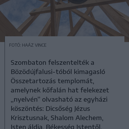
FOTÓ: HAÁZ VINCE
Szombaton felszentelték a
Bözödújfalusi-tóból kimagasló
Összetartozás templomát,
amelynek kőfalán hat felekezet
„nyelvén” olvasható az egyházi
köszöntés: Dicsőség Jézus
Krisztusnak, Shalom Alechem,
Isten áldja, Békesség Istentől,