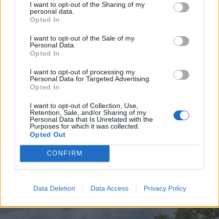
I want to opt-out of the Sharing of my
elmondta, 34 évvel ezelőtt ezen a
personal data.
Opted In
helyen született meg az azóta is
I want to opt-out of the Sale of my
minden év augusztus első szombatján
Personal Data.
Opted In
megtartott Bözödújfalú-találkozó
ötlete, amelyet Szombatfalvi József
I want to opt-out of processing my
Personal Data for Targeted Advertising.
tiszteletessel máig szívügyüknek
Opted In
tekintenek, és azóta van emlékpark
I want to opt-out of Collection, Use,
Retention, Sale, and/or Sharing of my
siratófallal és kopjafafaluval. Sükösd
Personal Data that Is Unrelated with the
Purposes for which it was collected.
Árpád köszönetét fejezte ki
Opted Out
mindenkinek, aki hozzájárult a templom
CONFIRM
felépítéséhez.
Data Deletion
Data Access
Privacy Policy