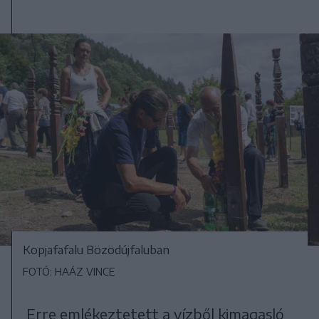
Kopjafafalu Bözödújfaluban
FOTÓ: HAÁZ VINCE
Erre emlékeztetett a vízből kimagasló