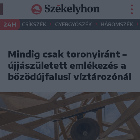
•
•
•
24H
CSÍKSZÉK
GYERGYÓSZÉK
HÁROMSZÉK
Mindig csak toronyiránt –
újjászületett emlékezés a
bözödújfalusi víztározónál