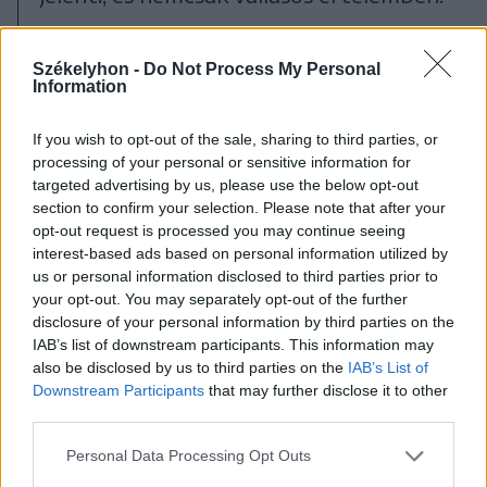
„Hinni tudtak abban, hogy a
Székelyhon -
Do Not Process My Personal
történelem számos megpróbáltatása
Information
ellenére is érdemes élni a
If you wish to opt-out of the sale, sharing to third parties, or
szülőföldjükön, az itt épült házak és
processing of your personal or sensitive information for
targeted advertising by us, please use the below opt-out
templomok ebből épültek fel, és ebből
section to confirm your selection. Please note that after your
táplálkoztak hosszú időn keresztül” –
opt-out request is processed you may continue seeing
interest-based ads based on personal information utilized by
fogalmazott a konzul.
us or personal information disclosed to third parties prior to
your opt-out. You may separately opt-out of the further
Gyerekkor a víz alatt
disclosure of your personal information by third parties on the
IAB’s list of downstream participants. This information may
Sükösd Árpád már ötven éve él
also be disclosed by us to third parties on the
IAB’s List of
Downstream Participants
that may further disclose it to other
külföldön, de gyökerei Bözödújfaluhoz
third parties.
kötik, hiszen az egész gyerekkora a víz
Personal Data Processing Opt Outs
alatt fekszik. Köszöntőbeszédében