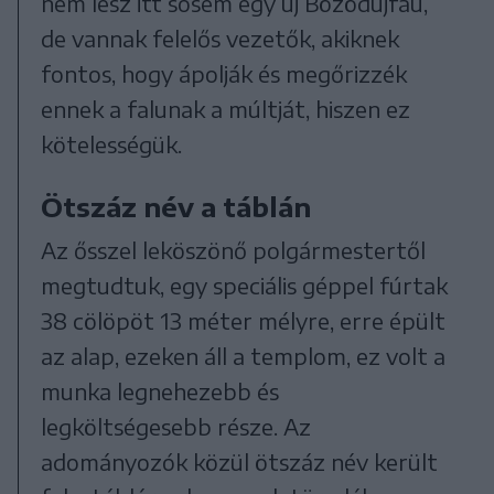
nem lesz itt sosem egy új Bözödújfau,
de vannak felelős vezetők, akiknek
fontos, hogy ápolják és megőrizzék
ennek a falunak a múltját, hiszen ez
kötelességük.
Ötszáz név a táblán
Az ősszel leköszönő polgármestertől
megtudtuk, egy speciális géppel fúrtak
38 cölöpöt 13 méter mélyre, erre épült
az alap, ezeken áll a templom, ez volt a
munka legnehezebb és
legköltségesebb része. Az
adományozók közül ötszáz név került