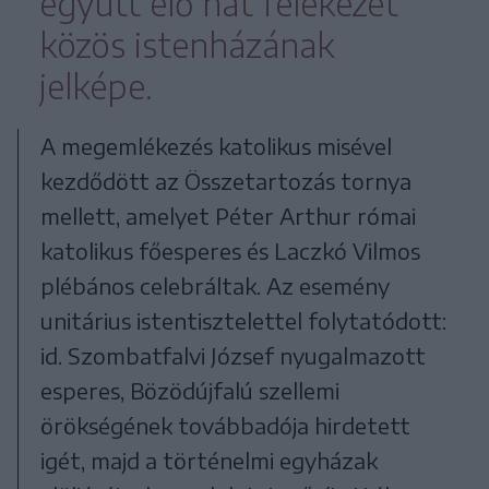
együtt élő hat felekezet
közös istenházának
jelképe.
A megemlékezés katolikus misével
kezdődött az Összetartozás tornya
mellett, amelyet Péter Arthur római
katolikus főesperes és Laczkó Vilmos
plébános celebráltak. Az esemény
unitárius istentisztelettel folytatódott:
id. Szombatfalvi József nyugalmazott
esperes, Bözödújfalú szellemi
örökségének továbbadója hirdetett
igét, majd a történelmi egyházak