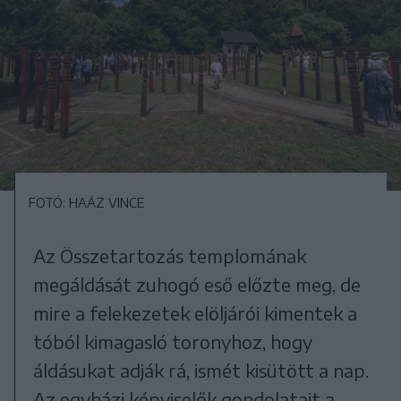
FOTÓ: HAÁZ VINCE
Az Összetartozás templomának
megáldását zuhogó eső előzte meg, de
mire a felekezetek elöljárói kimentek a
tóból kimagasló toronyhoz, hogy
áldásukat adják rá, ismét kisütött a nap.
Az egyházi képviselők gondolatait a