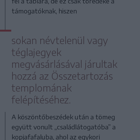
fel a táblára, de ez csak töredéke a
támogatóknak, hiszen
sokan névtelenül vagy
téglajegyek
megvásárlásával járultak
hozzá az Összetartozás
templomának
felépítéséhez.
A köszöntőbeszédek után a tömeg
együtt vonult „családlátogatóba” a
kopjafafaluba, ahol az egykori