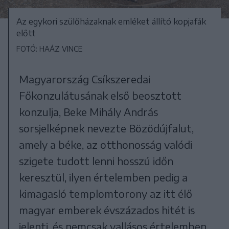
Az egykori szülőházaknak emléket állító kopjafák
előtt
FOTÓ: HAÁZ VINCE
Magyarország Csíkszeredai
Főkonzulátusának első beosztott
konzulja, Beke Mihály András
sorsjelképnek nevezte Bözödújfalut,
amely a béke, az otthonosság valódi
szigete tudott lenni hosszú időn
keresztül, ilyen értelemben pedig a
kimagasló templomtorony az itt élő
magyar emberek évszázados hitét is
jelenti, és nemcsak vallásos értelemben.