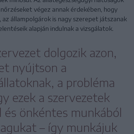
lenőrzéseket végez annak érdekében, hogy
t, az állampolgárok is nagy szerepet játszanak
lentéseik alapján indulnak a vizsgálatok.
zervezet dolgozik azon,
et nyújtson a
állatoknak, a probléma
gy ezek a szervezetek
 és önkéntes munkából
magukat – így munkájuk