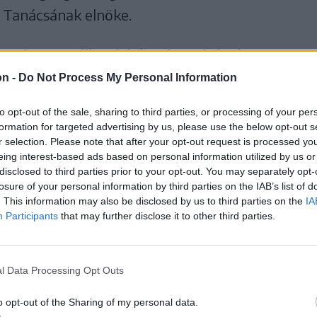
 Tanácsának elnöke.
 figyelmet az állatok bántalmazásának
legi helyzetet, és
on -
Do Not Process My Personal Information
to opt-out of the sale, sharing to third parties, or processing of your per
okat a lépéseket,
formation for targeted advertising by us, please use the below opt-out s
r selection. Please note that after your opt-out request is processed y
eing interest-based ads based on personal information utilized by us or
ormány, a civil
disclosed to third parties prior to your opt-out. You may separately opt-
losure of your personal information by third parties on the IAB’s list of
s az állampolgárok
. This information may also be disclosed by us to third parties on the
IA
Participants
that may further disclose it to other third parties.
llatok védelme
l Data Processing Opt Outs
o opt-out of the Sharing of my personal data.