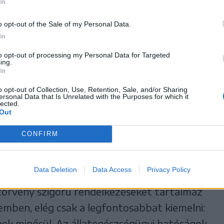
In
lekménynek minősül
o opt-out of the Sale of my Personal Data.
In
bántalmazása mindennapos probléma, ami
to opt-out of processing my Personal Data for Targeted
atvédelemmel foglalkozó szervezetek adatai
ing.
In
o opt-out of Collection, Use, Retention, Sale, and/or Sharing
ersonal Data that Is Unrelated with the Purposes for which it
lected.
er állat válik
Out
ldozatává.
CONFIRM
Data Deletion
Data Access
Privacy Policy
törvény szigorú rendelkezéseket tartalmaz
emben, elég csak a legfontosabbat kiemelni:
ek minősül. Az állategészségügyi hatóságok