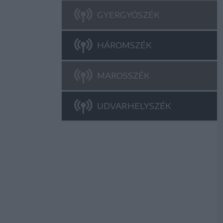
GYERGYÓSZÉK
HÁROMSZÉK
MAROSSZÉK
UDVARHELYSZÉK