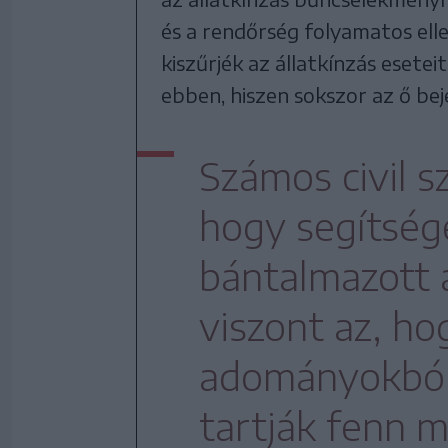
és a rendőrség folyamatos el
kiszűrjék az állatkínzás esetei
ebben, hiszen sokszor az ő beje
Számos civil s
hogy segítség
bántalmazott 
viszont az, ho
adományokból
tartják fenn 