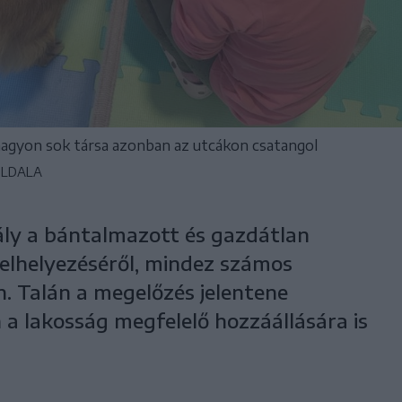
nagyon sok társa azonban az utcákon csatangol
OLDALA
ály a bántalmazott és gazdátlan
 elhelyezéséről, mindez számos
 Talán a megelőzés jelentene
a lakosság megfelelő hozzáállására is