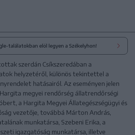
ogle-találatokban elöl legyen a Székelyhon!
tottak szerdán Csíkszeredában a
tok helyzetéről, különös tekintettel a
nyrendelet hatásairól. Az eseményen jelen
 Hargita megyei rendőrség állatrendőrségi
Róbert, a Hargita Megyei Állategészségügyi és
tóság vezetője, továbbá Márton András,
talának munkatársa, Szebeni Erika, a
szeti igazgatóság munkatársa, illetve