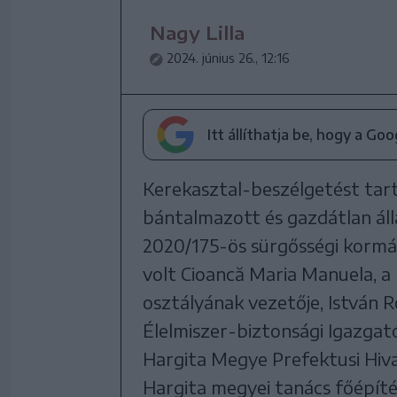
Nagy Lilla
2024. június 26., 12:16
Itt állíthatja be, hogy a Go
Kerekasztal-beszélgetést tar
bántalmazott és gazdátlan álla
2020/175-ös sürgősségi kormá
volt Cioancă Maria Manuela, a
osztályának vezetője, István 
Élelmiszer-biztonsági Igazga
Hargita Megye Prefektusi Hiva
Hargita megyei tanács főépíté