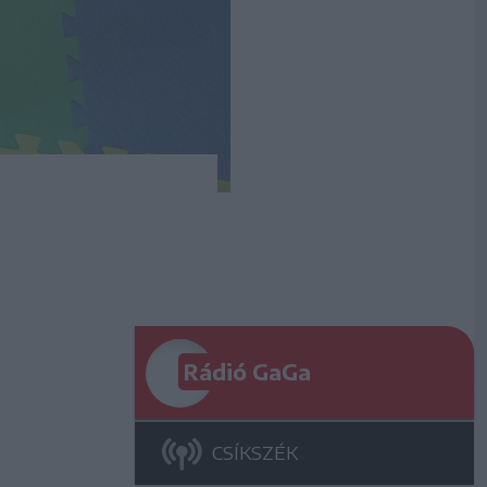
Rádió GaGa
CSÍKSZÉK