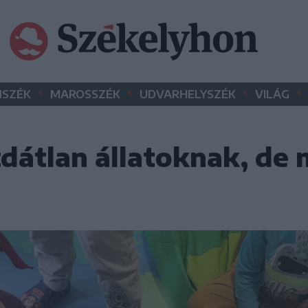
•
•
•
•
SZÉK
MAROSSZÉK
UDVARHELYSZÉK
VILÁG
dátlan állatoknak, de 