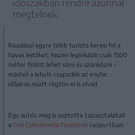
időszakban rendre azonnal
megtelnek.
Ráadásul egyre több turista keresi fel a
havas lejtőket, hiszen leginkább csak 1500
méter fölött lehet sízni és szánkózni –
máshol a lehuló csapadék az enyhe
időjárás miatt rögtön el is olvad.
Egy autós meg is osztotta tapasztalatait
a
Civil Csíkszereda Facebook
csoportban: