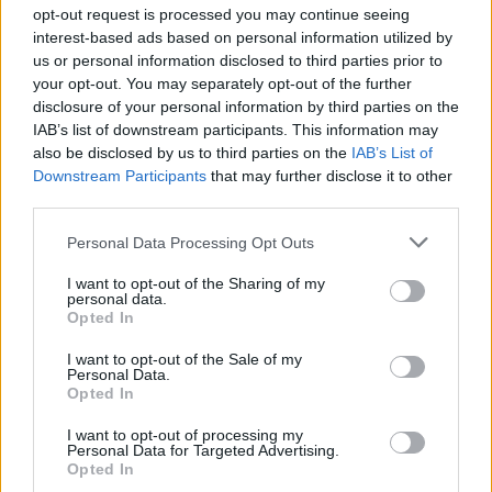
opt-out request is processed you may continue seeing
interest-based ads based on personal information utilized by
us or personal information disclosed to third parties prior to
your opt-out. You may separately opt-out of the further
disclosure of your personal information by third parties on the
2026. augusztus 07., péntek
IAB’s list of downstream participants. This information may
also be disclosed by us to third parties on the
IAB’s List of
Románul is helyt kell állni a hétfőn
Downstream Participants
that may further disclose it to other
kezdődő írásbeliken – így
third parties.
készülhetnek a pótérettségizők
Personal Data Processing Opt Outs
I want to opt-out of the Sharing of my
personal data.
Opted In
I want to opt-out of the Sale of my
Personal Data.
Opted In
I want to opt-out of processing my
Personal Data for Targeted Advertising.
Opted In