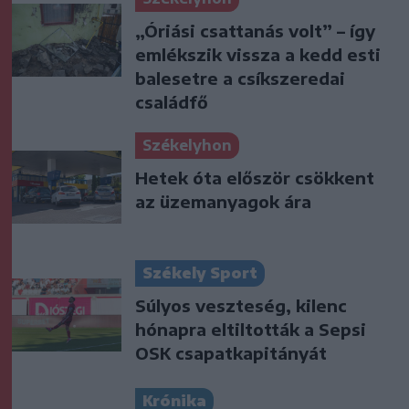
„Óriási csattanás volt” – így
emlékszik vissza a kedd esti
balesetre a csíkszeredai
családfő
Székelyhon
Hetek óta először csökkent
az üzemanyagok ára
Székely Sport
Súlyos veszteség, kilenc
hónapra eltiltották a Sepsi
OSK csapatkapitányát
Krónika