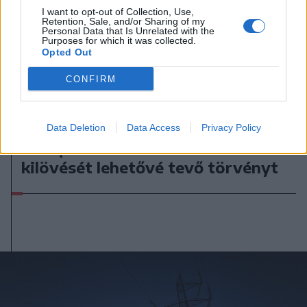
I want to opt-out of Collection, Use,
Retention, Sale, and/or Sharing of my
Personal Data that Is Unrelated with the
Purposes for which it was collected.
Opted Out
CONFIRM
2026. augusztus 07., péntek
Visszaküldte a parlamentnek
Data Deletion
Data Access
Privacy Policy
Nicușor Dan a közel 900 medve
kilövését lehetővé tevő törvényt