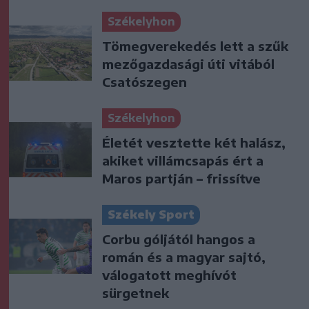
Székelyhon
Tömegverekedés lett a szűk
mezőgazdasági úti vitából
Csatószegen
Székelyhon
Életét vesztette két halász,
akiket villámcsapás ért a
Maros partján – frissítve
Székely Sport
Corbu góljától hangos a
román és a magyar sajtó,
válogatott meghívót
sürgetnek