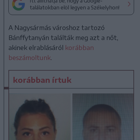
Itt állíthatja be, hogy a Google-
találatokban elöl legyen a Székelyhon!
A Nagysármás városhoz tartozó
Bánffytanyán találták meg azt a nőt,
akinek elrablásáról
korábban
beszámoltunk
.
korábban írtuk