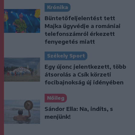
Krónika
Büntetőfeljelentést tett
Majka ügyvédje a romániai
telefonszámról érkezett
fenyegetés miatt
Székely Sport
Egy újonc jelentkezett, több
átsorolás a Csík körzeti
focibajnokság új idényében
Nőileg
Sándor Ella: Na, indíts, s
menjünk!