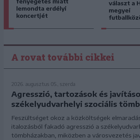
fenyegetés miatt
választ a 
lemondta erdélyi
megyei
koncertjét
futballkö
A rovat további cikkei
2026. augusztus 05., szerda
Agresszió, tartozások és javítás
székelyudvarhelyi szociális tö
Feszültséget okoz a közköltségek elmaradá
italozásból fakadó agresszió a székelyudvarhe
tömbházakban, miközben a városvezetés ja