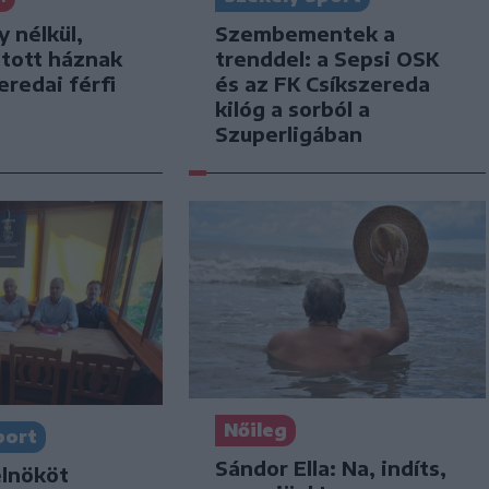
y nélkül,
Szembementek a
jtott háznak
trenddel: a Sepsi OSK
eredai férfi
és az FK Csíkszereda
kilóg a sorból a
Szuperligában
Nőileg
port
Sándor Ella: Na, indíts,
elnököt