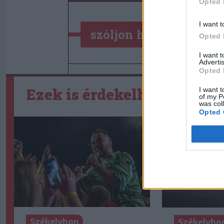
Opted 
I want t
szóljon hozzá!
Opted 
I want 
Advertis
Opted 
Ezek is érdekelhetik
I want t
of my P
was col
Opted 
Székelyhon
Székelyho