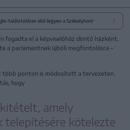
ogle-találatokban elöl legyen a Székelyhon!
án fogadta el a képviselőház döntő házként,
te a parlamentnek újbóli megfontolásra –
áz több ponton is módosított a tervezeten.
tás, hogy
 kitételt, amely
 telepítésére kötelezte