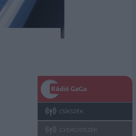
Rádió GaGa
CSÍKSZÉK
GYERGYÓSZÉK