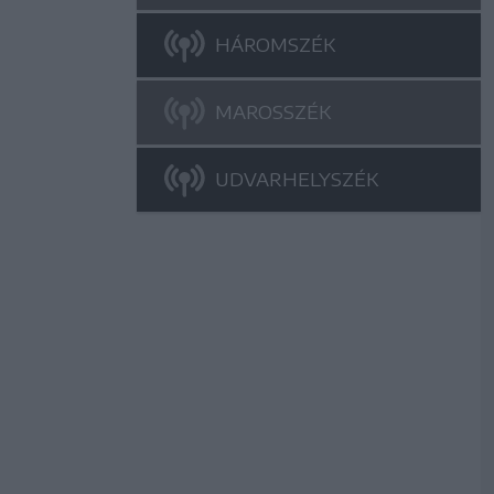
HÁROMSZÉK
MAROSSZÉK
UDVARHELYSZÉK