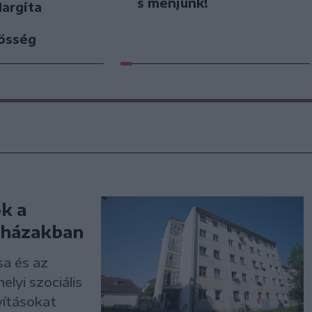
s menjünk!
Hargita
zösség
ok a
mbházakban
sa és az
lyi szociális
vításokat