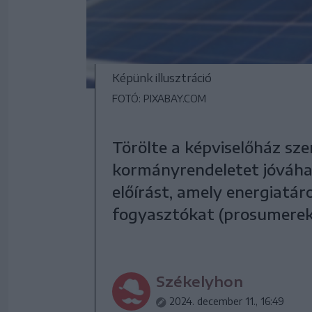
Képünk illusztráció
FOTÓ: PIXABAY.COM
Törölte a képviselőház sze
kormányrendeletet jóváha
előírást, amely energiatá
fogyasztókat (prosumerek
Székelyhon
2024. december 11., 16:49