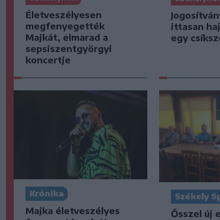
Életveszélyesen
Jogosítván
megfenyegették
ittasan ha
Majkát, elmarad a
egy csíksz
sepsiszentgyörgyi
koncertje
Krónika
Székely S
Majka életveszélyes
Ősszel új 