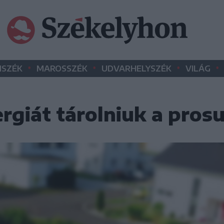
•
•
•
•
SZÉK
MAROSSZÉK
UDVARHELYSZÉK
VILÁG
rgiát tárolniuk a pro