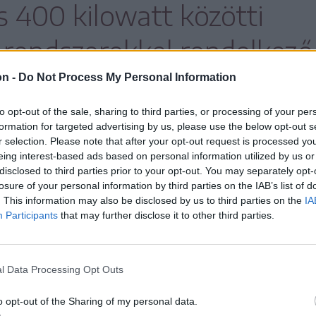
s 400 kilowatt közötti
 rendszerekkel rendelkező
elepítő prosumereket.
on -
Do Not Process My Personal Information
to opt-out of the sale, sharing to third parties, or processing of your per
formation for targeted advertising by us, please use the below opt-out s
r selection. Please note that after your opt-out request is processed y
gadta a tervezetet, a képviselőház döntő
eing interest-based ads based on personal information utilized by us or
disclosed to third parties prior to your opt-out. You may separately opt-
losure of your personal information by third parties on the IAB’s list of
. This information may also be disclosed by us to third parties on the
IA
Participants
that may further disclose it to other third parties.
l Data Processing Opt Outs
o opt-out of the Sharing of my personal data.