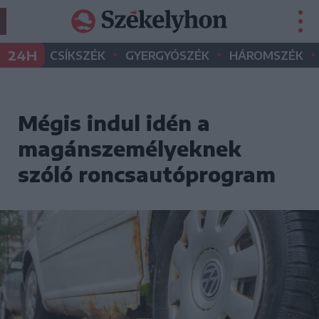
•
•
•
24H
CSÍKSZÉK
GYERGYÓSZÉK
HÁROMSZÉK
Mégis indul idén a
magánszemélyeknek
szóló roncsautóprogram