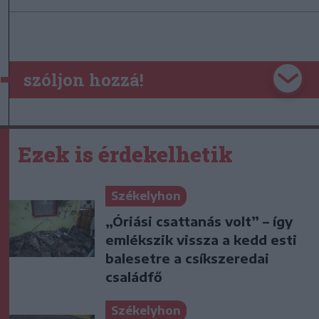
szóljon hozzá!
Ezek is érdekelhetik
Székelyhon
„Óriási csattanás volt” – így
emlékszik vissza a kedd esti
balesetre a csíkszeredai
családfő
Székelyhon