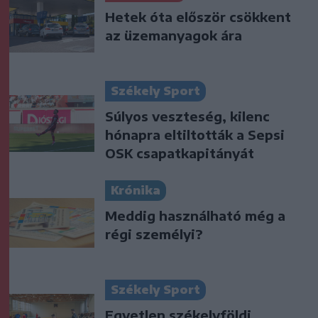
Hetek óta először csökkent
az üzemanyagok ára
Székely Sport
Súlyos veszteség, kilenc
hónapra eltiltották a Sepsi
OSK csapatkapitányát
Krónika
Meddig használható még a
régi személyi?
Székely Sport
Egyetlen székelyföldi